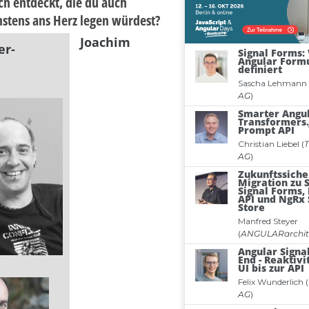
ch entdeckt, die du auch
tens ans Herz legen würdest?
Joachim
er-