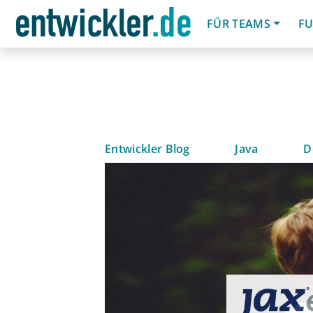
FÜR TEAMS
FU
Entwickler Blog
Java
D