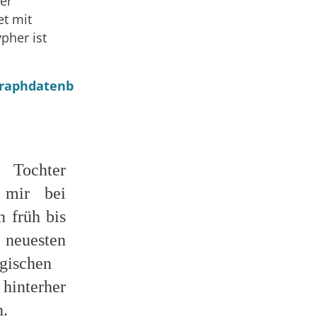
er
et mit
pher ist
Graphdatenb
Tochter
 mir bei
n früh bis
 neuesten
gischen
hinterher
n.