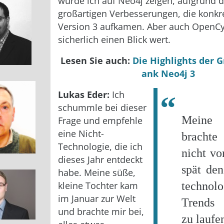
würde ich auf Neo4j zeigen, aufgrund d
großartigen Verbesserungen, die konkr
Version 3 aufkamen. Aber auch OpenCy
sicherlich einen Blick wert.
Lesen Sie auch:
Die Highlights der 
ank Neo4j 3
Lukas Eder:
Ich
schummle bei dieser
Meine 
Frage und empfehle
eine Nicht-
brachte
Technologie, die ich
nicht vo
dieses Jahr entdeckt
spät den
habe. Meine süße,
kleine Tochter kam
technolo
im Januar zur Welt
Trends 
und brachte mir bei,
zu laufe