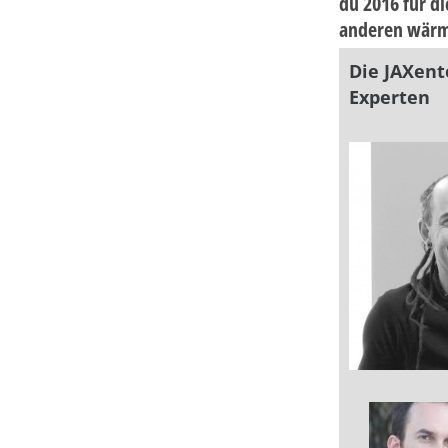
du 2016 für di
anderen wärms
Die JAXent
Experten