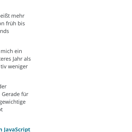
heißt mehr
on früh bis
ends
 mich ein
eres Jahr als
tiv weniger
der
 Gerade für
tgewichtige
pt
n JavaScript