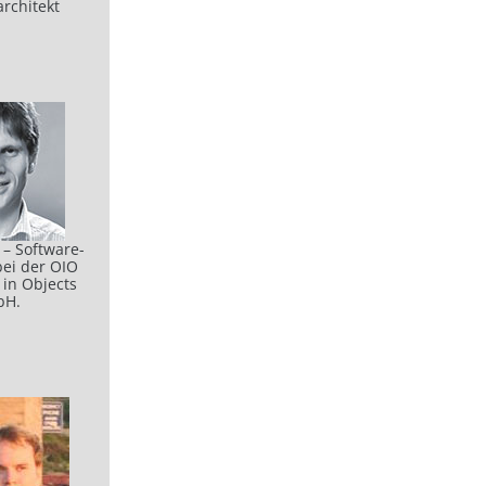
rchitekt
 – Software-
bei der OIO
 in Objects
bH.