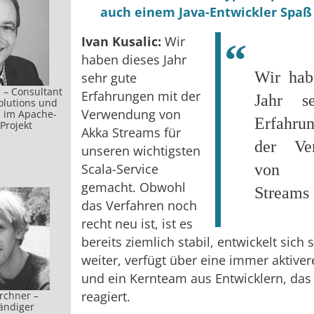
auch einem Java-Entwickler Spa
Ivan Kusalic:
Wir
haben dieses Jahr
Wir hab
sehr gute
 – Consultant
Erfahrungen mit der
Jahr s
olutions und
Verwendung von
 im Apache-
Erfahru
Projekt
Akka Streams für
der Ve
unseren wichtigsten
Scala-Service
von
gemacht. Obwohl
Streams
das Verfahren noch
recht neu ist, ist es
bereits ziemlich stabil, entwickelt sich 
weiter, verfügt über eine immer aktiv
und ein Kernteam aus Entwicklern, das 
reagiert.
irchner –
ändiger