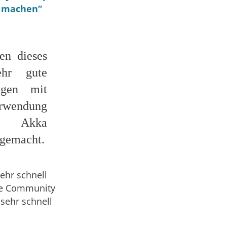
ß machen“
en dieses
ehr gute
ngen mit
rwendung
 Akka
 gemacht.
sehr schnell
ere Community
sehr schnell