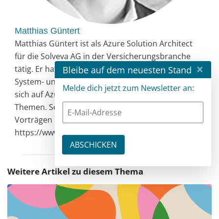
Matthias Güntert
Matthias Güntert ist als Azure Solution Architect
für die Solveva AG in der Versicherungsbranche
×
tätig. Er hat über 18 Jahre Erfahrung im Bereich
Bleibe auf dem neuesten Stand
System- und Software-Engineering und fokussiert
Melde dich jetzt zum Newsletter an:
sich auf Azure-Cloud-Architekturen und DevOps-
Themen. Seine langjährige IT-Erfahrung teilt er in
Vorträgen und Veröffentlichungen.
https://www.azureblue.io
Weitere Artikel zu diesem Thema