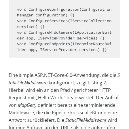
void ConfigureConfiguration(Configuration
Manager configuration) {} 

void ConfigureServices(IServiceCollection 
services) {}

void ConfigureMiddleware(IApplicationBuil
der app, IServiceProvider services) {}

void ConfigureEndpoints(IEndpointRouteBui
lder app, IServiceProvider services) {}
Eine simple ASP.NET-Core-6.0-Anwendung, die die
S
taticFileMiddleware
konfiguriert, zeigt Listing 2.
Hierbei wird ein an den Pfad
/
gerichteter HTTP
Request mit „Hello World“ beantwortet. Der Aufruf
von
MapGet()
definiert bereits eine terminierende
Middleware, die die Pipeline kurzschließt und eine
Antwort zurückliefert. Die
StaticFileMiddleware
wird
für eine Anfrage an den URL
/
also nie aufgerufen.