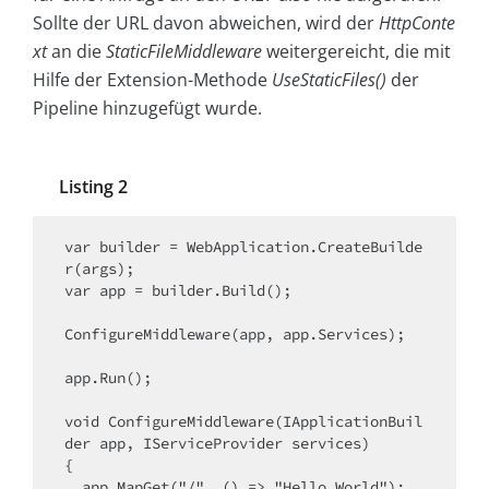
Sollte der URL davon abweichen, wird der
HttpConte
xt
an die
StaticFileMiddleware
weitergereicht, die mit
Hilfe der Extension-Methode
UseStaticFiles()
der
Pipeline hinzugefügt wurde.
Listing 2
var builder = WebApplication.CreateBuilde
r(args);

var app = builder.Build();

ConfigureMiddleware(app, app.Services);

app.Run();

void ConfigureMiddleware(IApplicationBuil
der app, IServiceProvider services) 

{

..app.MapGet("/", () => "Hello World");
