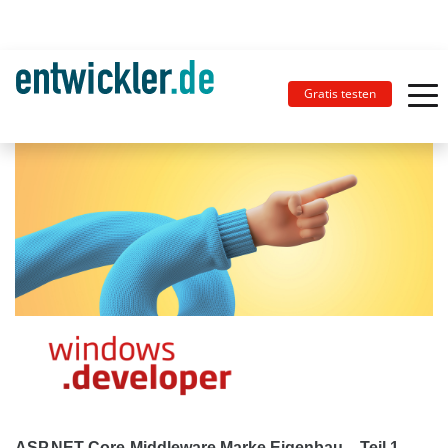
Gratis testen
ASP.NET-Core-Middleware Marke Eigenbau – Teil 1