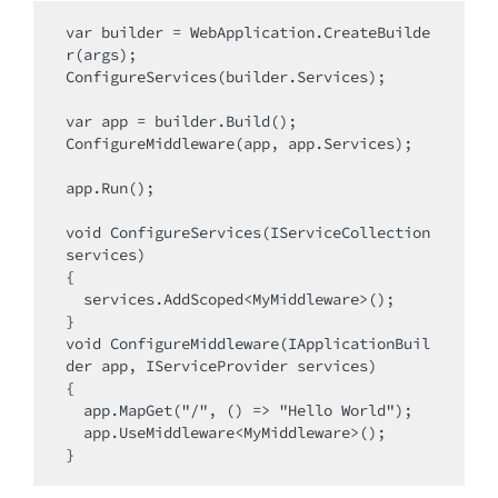
var builder = WebApplication.CreateBuilde
r(args);

ConfigureServices(builder.Services);

var app = builder.Build();

ConfigureMiddleware(app, app.Services);

app.Run();

void ConfigureServices(IServiceCollection 
services) 

{

  services.AddScoped<MyMiddleware>();

}

void ConfigureMiddleware(IApplicationBuil
der app, IServiceProvider services) 

{

  app.MapGet("/", () => "Hello World");

  app.UseMiddleware<MyMiddleware>();

}