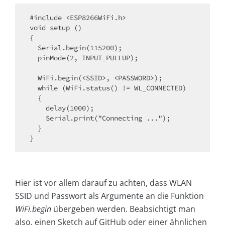
#include <ESP8266WiFi.h>

void setup ()

{

  Serial.begin(115200);

  pinMode(2, INPUT_PULLUP);

  WiFi.begin(<SSID>, <PASSWORD>);

  while (WiFi.status() != WL_CONNECTED)

  {

    delay(1000);

    Serial.print("Connecting ...");

  }

}
Hier ist vor allem darauf zu achten, dass WLAN
SSID und Passwort als Argumente an die Funktion
WiFi.begin
übergeben werden. Beabsichtigt man
also, einen Sketch auf GitHub oder einer ähnlichen