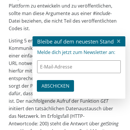
Plattform zu entwickeln und zu veröffentlichen,
sollte man diese Argumente aus einer
#include
-
Datei beziehen, die nicht Teil des veröffentlichten
Codes ist.
×
Listing 5 enthält den eigentlichen Code, der zur
Bleibe auf dem neuesten Stand
Kommunikation über HTTP(S) und zum Absetzen
Melde dich jetzt zum Newsletter an:
einer einfachen
GET
-Anfrage an einen beliebigen
URL notwendig ist. Der Klasse
HTTPClient
wird
hierfür mit dem Aufruf von
begin
der
entsprechende URL übergeben und zusätzlich
sorgt der Parameter vom Typ
WiFiClientSecure
dafür, dass auch HTTPS-Kommunikation möglich
ist. Der nachfolgende Aufruf der Funktion
GET
initiiert den tatsächlichen Datenaustausch über
das Netzwerk. Im Erfolgsfall (HTTP-
Antwortcode: 200) steht die Antwort über
getString