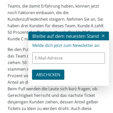
Teams, die damit Erfahrung haben, können jetzt
noch Faktoren einbauen, die die
Kundenzufriedenheit steigern. Nehmen Sie an, Sie
haben drei Kunden für dieses Team. Kunde A zahlt
50 Prozent des Budgets, Kunde B zahlt 30 Prozent,
×
Bleibe auf dem neuesten Stand
Kunde C nur 20 Prozent.
Melde dich jetzt zum Newsletter an:
Bei den Pull-Entscheidungen vor der Tafel könnte
das Team die gelben Tickets nach der Menge
ziehen: 50 Prozent der gelben Tickets auf der Tafel
stammen immer von Kunde A, 30 Prozent von B, 20
Prozent von C. So bekommen die Kunden den
Anteil an der Teamkapazität, der ihnen zusteht.
Beim Pull werden die Leute sich kurz fragen, ob
Gerechtigkeit herrscht und das nächste Ticket
desjenigen Kunden ziehen, dessen Anteil gelber
Tickets zu klein zu werden droht. Auch diese