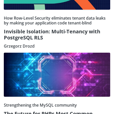
How Row-Level Security eliminates tenant data leaks
by making your application code tenant-blind
Invisible Isolation: Multi-Tenancy with
PostgreSQL RLS
Grzegorz Drozd
Strengthening the MySQL community
The Future for PHPs Most Common