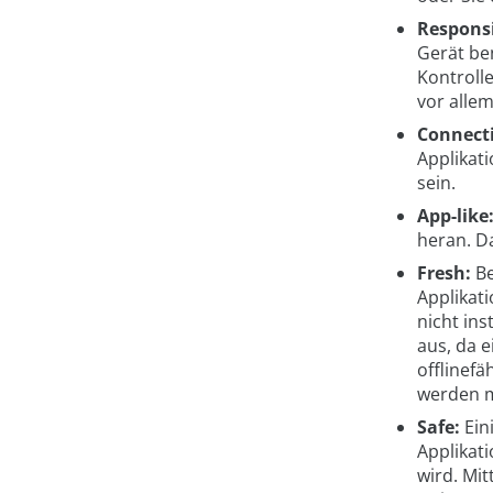
Respons
Gerät be
Kontroll
vor alle
Connecti
Applikat
sein.
App-like
heran. D
Fresh:
Be
Applikati
nicht ins
aus, da e
offlinefä
werden 
Safe:
Ein
Applikat
wird. Mit