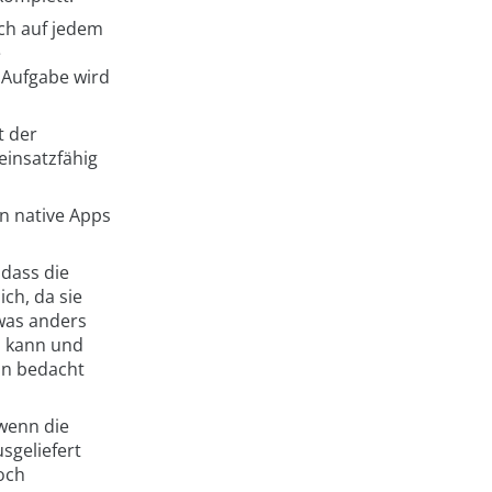
ch auf jedem
e
 Aufgabe wird
t der
einsatzfähig
n native Apps
 dass die
ich, da sie
twas anders
n kann und
ion bedacht
 wenn die
sgeliefert
doch