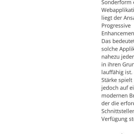
Sonderform 
Webapplikati
liegt der Ans
Progressive
Enhancement
Das bedeutet
solche Appli
nahezu jede
in ihren Gr
lauffähig ist
Stärke spiel
jedoch auf 
modernen Br
der die erfor
Schnittstelle
Verfügung ste