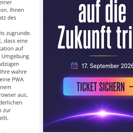
einer
on. Ihnen
atz des
s zugrunde.
, dass eine
kation auf
r Umgebung
undzügen
. Ihre wahre
t eine PWA
einem
owser aus,
derlichen
n zur
llt.