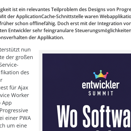
igkeit ist ein relevantes Teilproblem des Designs von Prog
Mit der ApplicationCache-Schnittstelle waren Webapplikati
früher schon offlinefähig. Doch erst mit der Integration vo
ten Entwickler sehr feingranulare Steuerungsmöglichkeite
sverhalten der Applikation.
terstützt nun
zte der großen
Service-
fikation des
r
st für Ajax
rvice Worker
b App
 Progressive
ei einer PWA
ich um eine