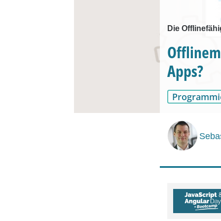
Die Offlinefähi
Offlinem
Apps?
Programmi
Sebas