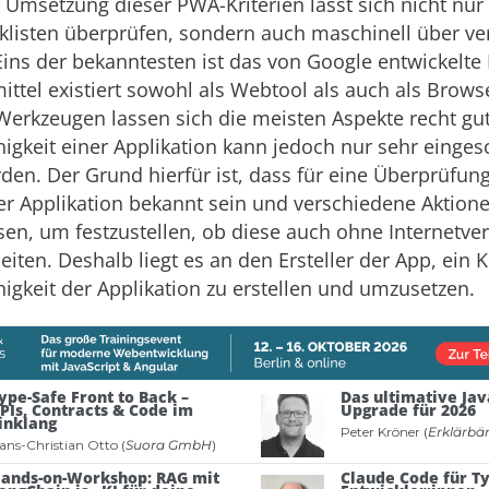
 Umsetzung dieser PWA-Kriterien lässt sich nicht nur 
klisten überprüfen, sondern auch maschinell über v
ins der bekanntesten ist das von Google entwickelte
ittel existiert sowohl als Webtool als auch als Browse
Werkzeugen lassen sich die meisten Aspekte recht gu
ähigkeit einer Applikation kann jedoch nur sehr einges
den. Der Grund hierfür ist, dass für eine Überprüfung
r Applikation bekannt sein und verschiedene Aktion
n, um festzustellen, ob diese auch ohne Internetve
beiten. Deshalb liegt es an den Ersteller der App, ein 
higkeit der Applikation zu erstellen und umzusetzen.