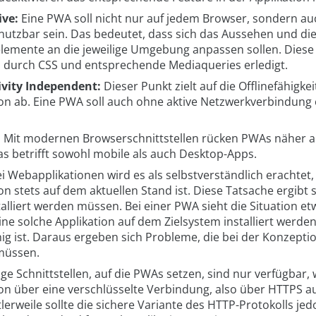
ive:
Eine PWA soll nicht nur auf jedem Browser, sondern au
nutzbar sein. Das bedeutet, dass sich das Aussehen und di
elemente an die jeweilige Umgebung anpassen sollen. Diese
m durch CSS und entsprechende Mediaqueries erledigt.
vity Independent:
Dieser Punkt zielt auf die Offlinefähigkei
ion ab. Eine PWA soll auch ohne aktive Netzwerkverbindung 
:
Mit modernen Browserschnittstellen rücken PWAs näher a
as betrifft sowohl mobile als auch Desktop-Apps.
i Webapplikationen wird es als selbstverständlich erachtet,
on stets auf dem aktuellen Stand ist. Diese Tatsache ergibt s
talliert werden müssen. Bei einer PWA sieht die Situation e
ine solche Applikation auf dem Zielsystem installiert werde
hig ist. Daraus ergeben sich Probleme, die bei der Konzept
müssen.
ige Schnittstellen, auf die PWAs setzen, sind nur verfügbar,
ion über eine verschlüsselte Verbindung, also über HTTPS au
tlerweile sollte die sichere Variante des HTTP-Protokolls je