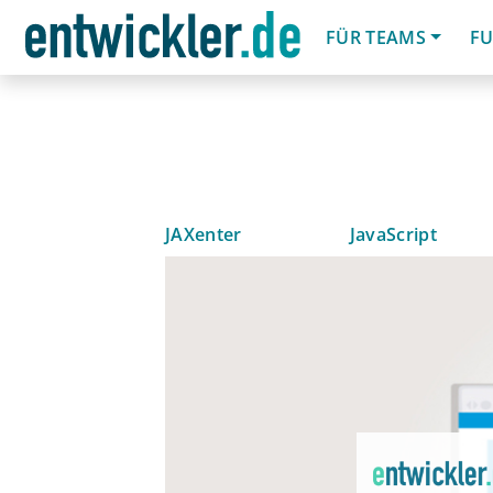
FÜR TEAMS
FU
JAXenter
JavaScript