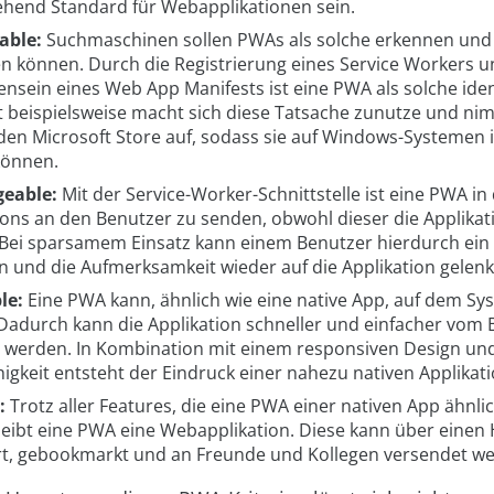
ehend Standard für Webapplikationen sein.
able:
Suchmaschinen sollen PWAs als solche erkennen und
en können. Durch die Registrierung eines Service Workers u
sein eines Web App Manifests ist eine PWA als solche ident
t beispielsweise macht sich diese Tatsache zunutze und n
den Microsoft Store auf, sodass sie auf Windows-Systemen in
können.
geable:
Mit der Service-Worker-Schnittstelle ist eine PWA in
ions an den Benutzer zu senden, obwohl dieser die Applikati
 Bei sparsamem Einsatz kann einem Benutzer hierdurch ei
n und die Aufmerksamkeit wieder auf die Applikation gelen
le:
Eine PWA kann, ähnlich wie eine native App, auf dem Syst
Dadurch kann die Applikation schneller und einfacher vom 
t werden. In Kombination mit einem responsiven Design un
higkeit entsteht der Eindruck einer nahezu nativen Applikati
:
Trotz aller Features, die eine PWA einer nativen App ähnl
bleibt eine PWA eine Webapplikation. Diese kann über einen 
rt, gebookmarkt und an Freunde und Kollegen versendet w