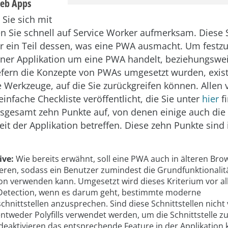
Web Apps
 Sie sich mit
 Sie schnell auf Service Worker aufmerksam. Diese S
ur ein Teil dessen, was eine PWA ausmacht. Um festzu
einer Applikation um eine PWA handelt, beziehungswe
efern die Konzepte von PWAs umgesetzt wurden, exist
 Werkzeuge, auf die Sie zurückgreifen können. Allen 
infache Checkliste veröffentlicht, die Sie unter
hier
fi
insgesamt zehn Punkte auf, von denen einige auch die
eit der Applikation betreffen. Diese zehn Punkte sind
ive:
Wie bereits erwähnt, soll eine PWA auch in älteren Bro
ieren, sodass ein Benutzer zumindest die Grundfunktionalit
ion verwenden kann. Umgesetzt wird dieses Kriterium vor a
Detection, wenn es darum geht, bestimmte moderne
chnittstellen anzusprechen. Sind diese Schnittstellen nich
ntweder Polyfills verwendet werden, um die Schnittstelle zu
 deaktivieren das entsprechende Feature in der Applikation 