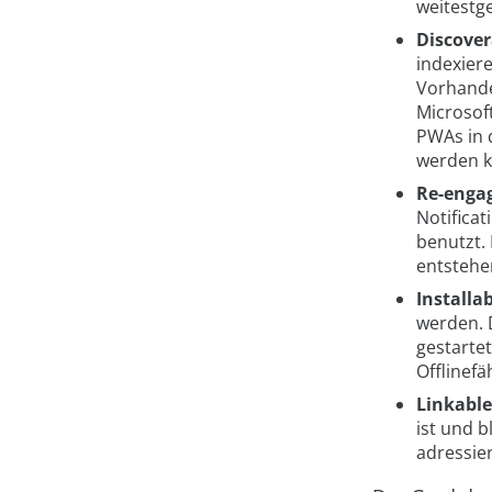
weitestg
Discover
indexier
Vorhanden
Microsof
PWAs in 
werden 
Re-enga
Notificat
benutzt.
entstehe
Installab
werden. 
gestarte
Offlinefä
Linkable
ist und 
adressie