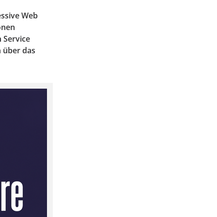
ressive Web
onen
n Service
n über das