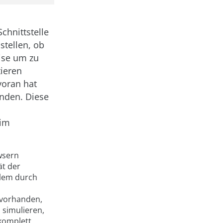
chnittstelle
stellen, ob
ise um zu
ieren
voran hat
nden. Diese
 im
wsern
ät der
llem durch
t vorhanden,
 simulieren,
komplett.