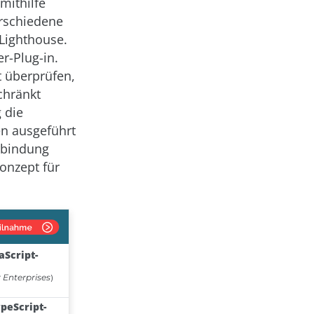
mithilfe
erschiedene
 Lighthouse.
r-Plug-in.
t überprüfen,
chränkt
 die
en ausgeführt
rbindung
Konzept für