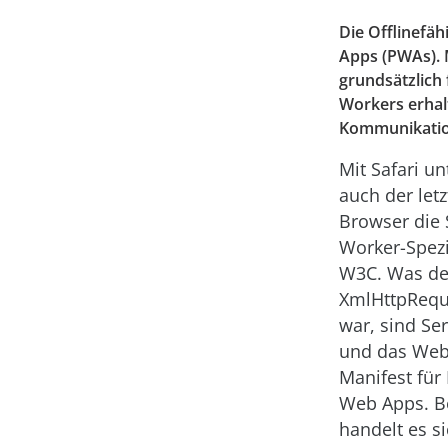
Die Offlinefäh
Apps (PWAs). 
grundsätzlich 
Workers erhal
Kommunikation
Mit Safari un
auch der let
Browser die 
Worker-Spezi
W3C. Was de
XmlHttpReque
war, sind Se
und das We
Manifest für
Web Apps. B
handelt es s