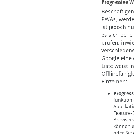
Progressive 
Beschäftigen
PWAs, werden
ist jedoch n
es sich bei 
prüfen, inwi
verschiedene
Google eine e
Liste weist 
Offlinefähigk
Einzelnen:
Progress
funktion
Applikat
Feature-
Browsers
können e
oder Sie