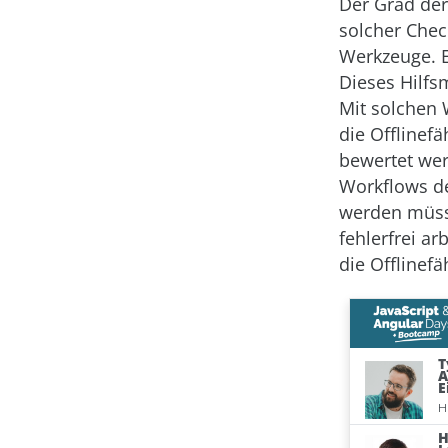
Der Grad der
solcher Chec
Werkzeuge. E
Dieses Hilfsm
Mit solchen 
die Offlinef
bewertet wer
Workflows de
werden müsse
fehlerfrei ar
die Offlinefä