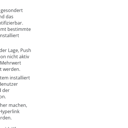
 gesondert
nd das
ifizierbar.
immt bestimmte
stalliert
 der Lage, Push
on nicht aktiv
n Mehrwert
kt werden.
em installiert
Benutzer
d der
on.
icher machen,
Hyperlink
erden.