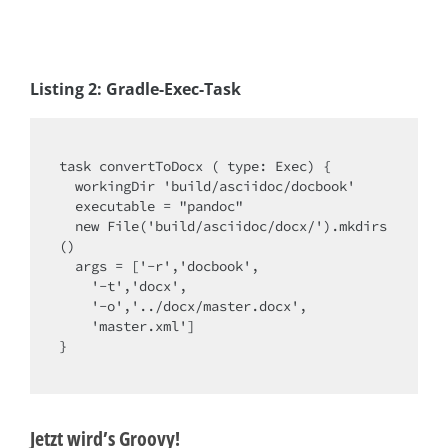
Listing 2: Gradle-Exec-Task
task convertToDocx ( type: Exec) {

  workingDir 'build/asciidoc/docbook'

  executable = "pandoc"

  new File('build/asciidoc/docx/').mkdirs
()

  args = ['-r','docbook',

    '-t','docx',

    '-o','../docx/master.docx',

    'master.xml']

}

Jetzt wird’s Groovy!