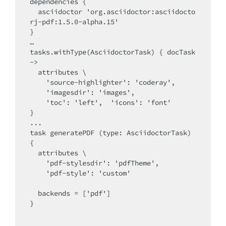
dependencies {

  asciidoctor 'org.asciidoctor:asciidocto
rj-pdf:1.5.0-alpha.15'

}

…

tasks.withType(AsciidoctorTask) { docTask 
->

  attributes \

    'source-highlighter': 'coderay',

    'imagesdir': 'images',

    'toc': 'left',  'icons': 'font'

}

...

task generatePDF (type: AsciidoctorTask) 
{

  attributes \

    'pdf-stylesdir': 'pdfTheme',

    'pdf-style': 'custom'

  backends = ['pdf']

}
