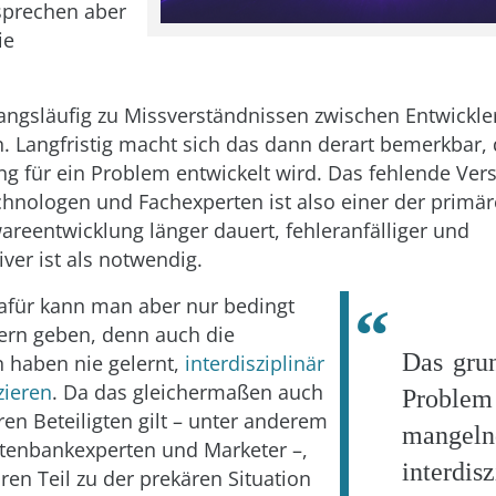
sprechen aber
ie
angsläufig zu Missverständnissen zwischen Entwickle
. Langfristig macht sich das dann derart bemerkbar, 
ng für ein Problem entwickelt wird. Das fehlende Ver
hnologen und Fachexperten ist also einer der primä
reentwicklung länger dauert, fehleranfälliger und
ver ist als notwendig.
afür kann man aber nur bedingt
ern geben, denn auch die
Das gru
 haben nie gelernt,
interdisziplinär
ieren
. Da das gleichermaßen auch
Problem
ren Beteiligten gilt – unter anderem
mangeln
tenbankexperten und Marketer –,
interdisz
hren Teil zu der prekären Situation