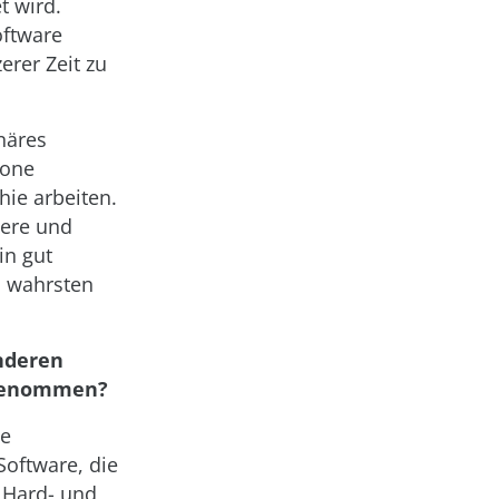
t wird.
oftware
rer Zeit zu
inäres
zone
ie arbeiten.
vere und
in gut
m wahrsten
anderen
ufgenommen?
ie
Software, die
n Hard- und