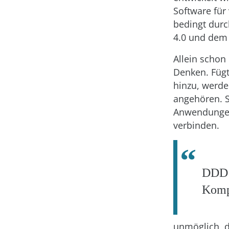
Software für 
bedingt durc
4.0 und dem I
Allein schon
Denken. Füg
hinzu, werden
angehören. S
Anwendungen 
verbinden.
DDD 
Kompl
unmöglich, d