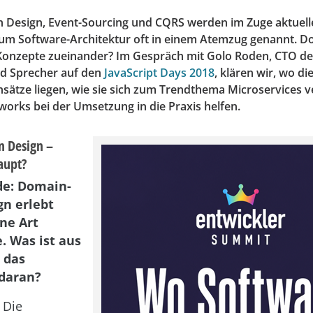
 Design, Event-Sourcing und CQRS werden im Zuge aktuell
um Software-Architektur oft in einem Atemzug genannt. D
Konzepte zueinander? Im Gespräch mit Golo Roden, CTO der
 Sprecher auf den
JavaScript Days 2018
, klären wir, wo di
nsätze liegen, wie sie sich zum Trendthema Microservices 
orks bei der Umsetzung in die Praxis helfen.
n Design –
aupt?
de: Domain-
gn erlebt
ine Art
. Was ist aus
 das
daran?
:
Die