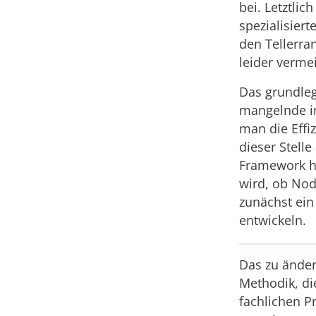
bei. Letztlic
spezialisiert
den Tellerra
leider verme
Das grundleg
mangelnde int
man die Effi
dieser Stelle
Framework he
wird, ob Nod
zunächst ei
entwickeln.
Das zu änder
Methodik, di
fachlichen P