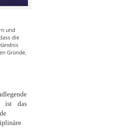
rn und
dass die
ständnis
ren Gründe,
ndlegende
 ist das
de
iplinäre