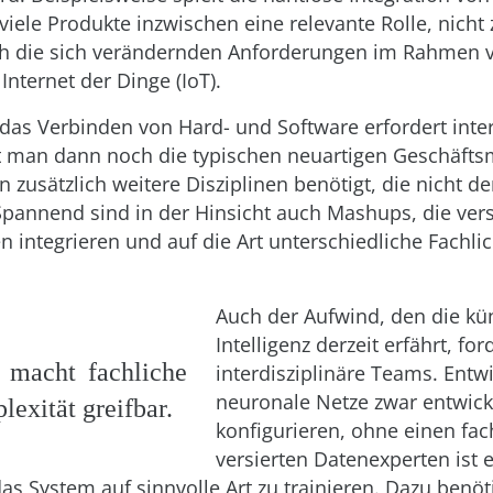
viele Produkte inzwischen eine relevante Rolle, nicht 
h die sich verändernden Anforderungen im Rahmen v
nternet der Dinge (IoT).
 das Verbinden von Hard- und Software erfordert inter
t man dann noch die typischen neuartigen Geschäfts
 zusätzlich weitere Disziplinen benötigt, die nicht de
pannend sind in der Hinsicht auch Mashups, die ver
integrieren und auf die Art unterschiedliche Fachli
Auch der Aufwind, den die kü
Intelligenz derzeit erfährt, for
macht fachliche
interdisziplinäre Teams. Entw
neuronale Netze zwar entwic
exität greifbar.
konfigurieren, ohne einen fac
versierten Datenexperten ist e
as System auf sinnvolle Art zu trainieren. Dazu benöt