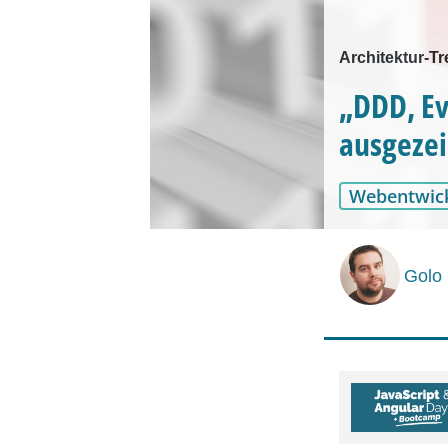
Architektur-T
„DDD, Ev
ausgezei
Webentwic
Golo