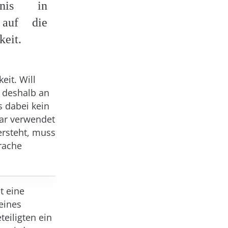
ndnis in
auf die
keit.
eit. Will
 deshalb an
s dabei kein
lar verwendet
ersteht, muss
rache
t eine
eines
eiligten ein