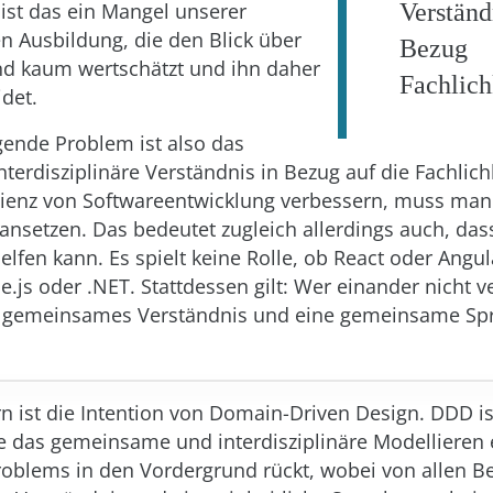
h ist das ein Mangel unserer
Verstä
en Ausbildung, die den Blick über
Bezug 
nd kaum wertschätzt und ihn daher
Fachlich
idet.
ende Problem ist also das
erdisziplinäre Verständnis in Bezug auf die Fachlichk
zienz von Softwareentwicklung verbessern, muss man
 ansetzen. Das bedeutet zugleich allerdings auch, das
lfen kann. Es spielt keine Rolle, ob React oder Angu
e.js oder .NET. Stattdessen gilt: Wer einander nicht v
n gemeinsames Verständnis und eine gemeinsame Sp
n ist die Intention von Domain-Driven Design. DDD is
e das gemeinsame und interdisziplinäre Modellieren 
roblems in den Vordergrund rückt, wobei von allen Bet