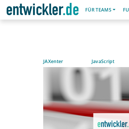
FÜR TEAMS
FU
JAXenter
JavaScript