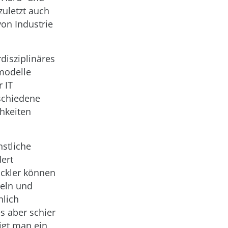
zuletzt auch
on Industrie
disziplinäres
modelle
r IT
schiedene
chkeiten
nstliche
dert
ickler können
keln und
hlich
s aber schier
igt man ein