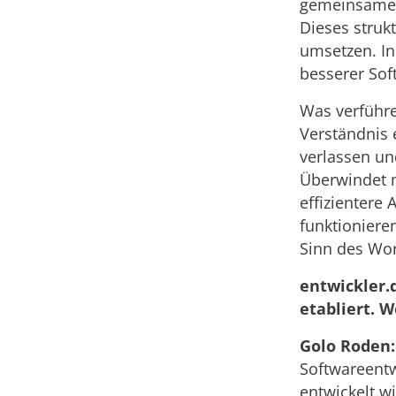
gemeinsames 
Dieses struk
umsetzen. In
besserer Sof
Was verführer
Verständnis 
verlassen un
Überwindet m
effizientere
funktioniere
Sinn des Wor
entwickler.
etabliert. 
Golo Roden:
Softwareentw
entwickelt wi