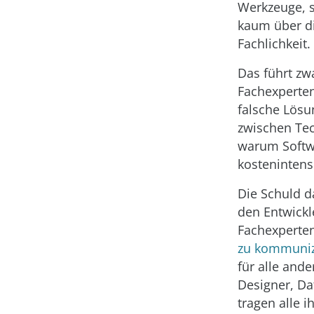
Werkzeuge, 
kaum über d
Fachlichkeit.
Das führt zw
Fachexperten
falsche Lösu
zwischen Tec
warum Softwa
kostenintensi
Die Schuld d
den Entwickl
Fachexperten
zu kommuniz
für alle ande
Designer, Da
tragen alle i