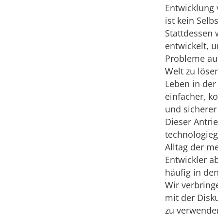
Entwicklung 
ist kein Selb
Stattdessen 
entwickelt, 
Probleme aus
Welt zu lösen
Leben in der
einfacher, k
und sichere
Dieser Antrie
technologie
Alltag der m
Entwickler ab
häufig in de
Wir verbringe
mit der Disk
zu verwend