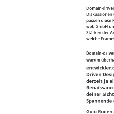
Domain-driven
Diskussionen 
passen diese 
web GmbH und
Stärken der A
welche Framew
Domain-drive
warum überh
entwickler.
Driven Desi
derzeit ja e
Renaissance
deiner Sicht
Spannende 
Golo Roden