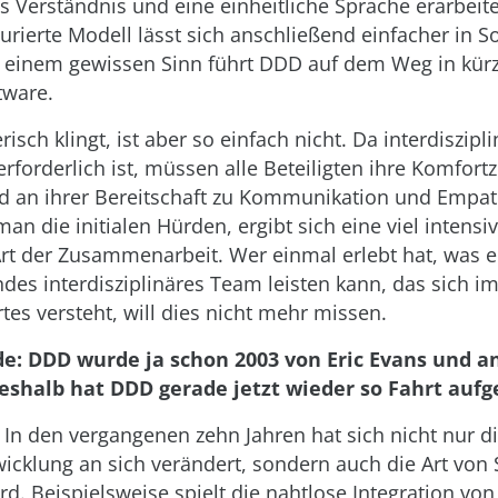
Verständnis und eine einheitliche Sprache erarbeite
turierte Modell lässt sich anschließend einfacher in S
 einem gewissen Sinn führt DDD auf dem Weg in kürze
tware.
isch klingt, ist aber so einfach nicht. Da interdiszipl
erforderlich ist, müssen alle Beteiligten ihre Komfort
d an ihrer Bereitschaft zu Kommunikation und Empath
an die initialen Hürden, ergibt sich eine viel intensi
 Art der Zusammenarbeit. Wer einmal erlebt hat, was e
ndes interdisziplinäres Team leisten kann, das sich i
tes versteht, will dies nicht mehr missen.
de: DDD wurde ja schon 2003 von Eric Evans und 
Weshalb hat DDD gerade jetzt wieder so Fahrt a
In den vergangenen zehn Jahren hat sich nicht nur d
icklung an sich verändert, sondern auch die Art von 
rd. Beispielsweise spielt die nahtlose Integration vo