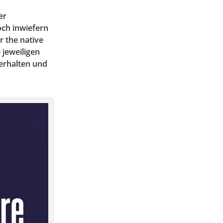
er
och inwiefern
 the native
e jeweiligen
verhalten und