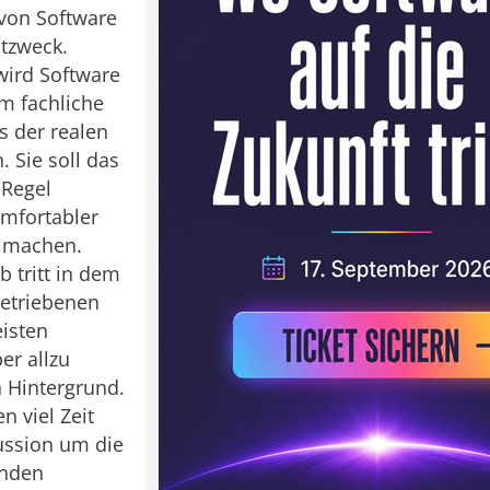
von Software
stzweck.
wird Software
um fachliche
 der realen
. Sie soll das
 Regel
omfortabler
r machen.
b tritt in dem
getriebenen
eisten
er allzu
n Hintergrund.
n viel Zeit
ussion um die
enden