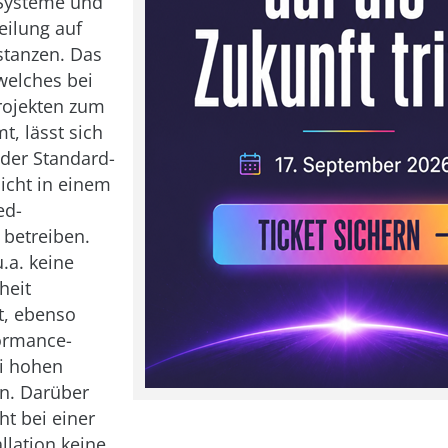
Systeme und
eilung auf
stanzen. Das
welches bei
rojekten zum
t, lässt sich
 der Standard-
nicht in einem
ed-
betreiben.
.a. keine
heit
t, ebenso
ormance-
i hohen
en. Darüber
ht bei einer
llation keine