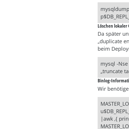
mysqldump
p$DB_REPL_
Löschen lokaler
Da später un
„duplicate e
beim Deploy
mysql -Nse 
„truncate t
Binlog-Informat
Wir benötigen
MASTER_LO
u$DB_REPL_
|awk ‚{ print
MASTER_LO