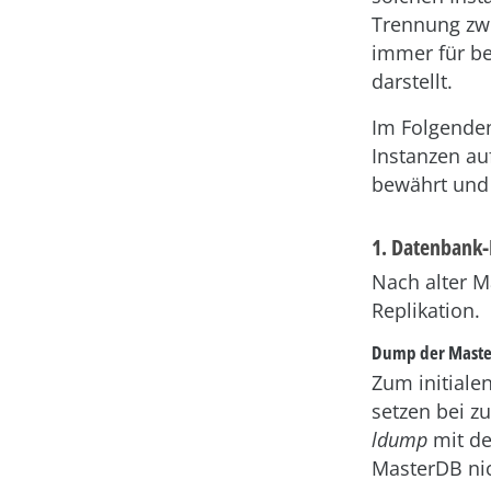
Trennung zwi
immer für bei
darstellt.
Im Folgenden
Instanzen au
bewährt und
1. Datenbank-
Nach alter M
Replikation.
Dump der Mast
Zum initiale
setzen bei z
ldump
mit de
MasterDB nic