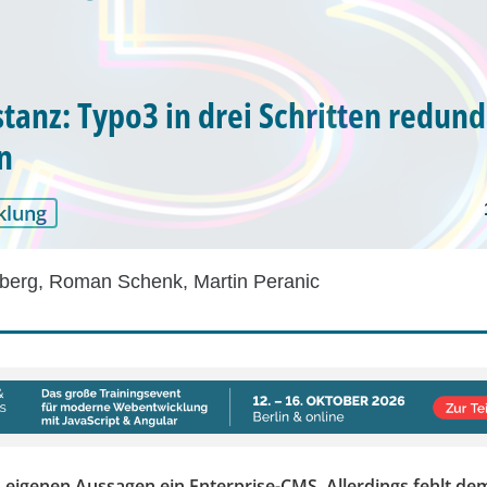
stanz: Typo3 in drei Schritten redun
n
klung
berg, Roman Schenk, Martin Peranic
h eigenen Aussagen ein Enterprise-CMS. Allerdings fehlt de