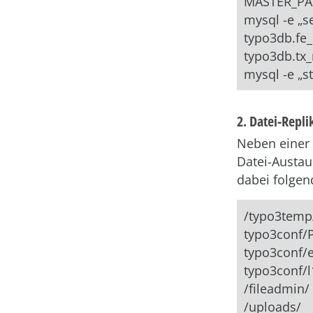
MASTER_PA
mysql -e „s
typo3db.fe_
typo3db.tx_
mysql -e „st
2. Datei-Repli
Neben einer 
Datei-Austau
dabei folgen
/typo3temp
typo3conf/
typo3conf/e
typo3conf/l
/fileadmin/
/uploads/