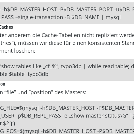
 -h$DB_MASTER_HOST -P$DB_MASTER_PORT -u$DB_R
PASS –single-transaction -B $DB_NAME | mysql
 Caches
ter anderem die Cache-Tabellen nicht repliziert werd
ntries“), müssen wir diese für einen konsistenten Stan
ment löschen:
’show tables like „cf_%“‚ typo3db | while read table; 
able $table“ typo3db
ion
 “file” und “position” des Masters:
G_FILE=$(mysql -h$DB_MASTER_HOST -P$DB_MASTER
USER -p$DB_REPL_PASS -e „show master status\G“ |g
 $2 }‘)
G_POS=$(mysql -h$DB_MASTER_HOST -P$DB_MASTER