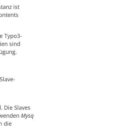
tanz ist
Contents
le Typo3-
ien sind
fügung.
Slave-
. Die Slaves
erwenden
Mysq
m die