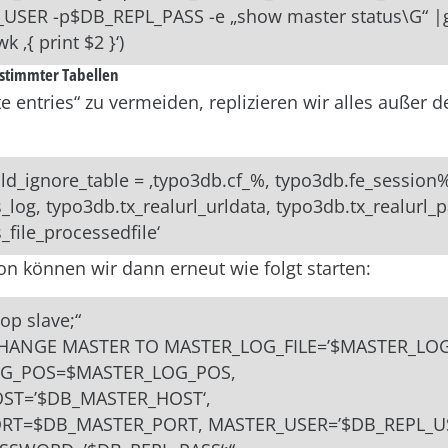
USER -p$DB_REPL_PASS -e „show master status\G“ |
k ‚{ print $2 }‘)
stimmter Tabellen
e entries“ zu vermeiden, replizieren wir alles außer 
ild_ignore_table = ‚typo3db.cf_%, typo3db.fe_session
_log, typo3db.tx_realurl_urldata, typo3db.tx_realurl_
_file_processedfile‘
ion können wir dann erneut wie folgt starten:
op slave;“
CHANGE MASTER TO MASTER_LOG_FILE=’$MASTER_LOG_
G_POS=$MASTER_LOG_POS,
ST=’$DB_MASTER_HOST‘,
RT=$DB_MASTER_PORT, MASTER_USER=’$DB_REPL_US