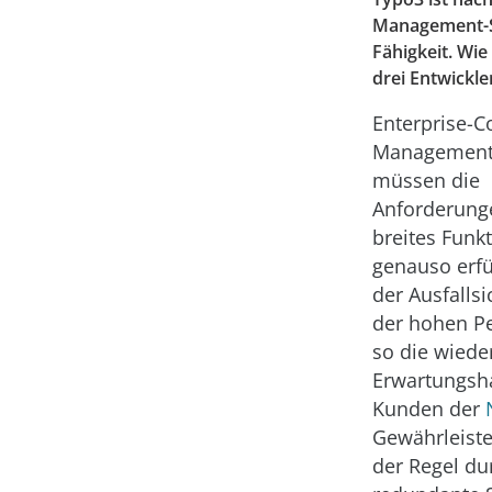
Management-Sy
Fähigkeit. Wi
drei Entwickle
Enterprise-C
Management
müssen die
Anforderung
breites Funk
genauso erfü
der Ausfalls
der hohen P
so die wied
Erwartungsh
Kunden der
Gewährleiste
der Regel du