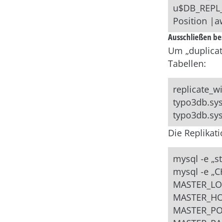
u$DB_REPL_
Position |aw
Ausschließen be
Um „duplicat
Tabellen:
replicate_w
typo3db.sys
typo3db.sys
Die Replikat
mysql -e „st
mysql -e „
MASTER_LO
MASTER_HO
MASTER_PO