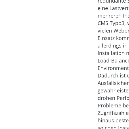
redundante 
eine Lastvert
mehreren In
CMS Typo3, 
vielen Webp
Einsatz komm
allerdings in
Installation 
Load-Balanc
Environment 
Dadurch ist u
Ausfallsicher
gewährleiste
drohen Perf
Probleme be
Zugriffszahl
hinaus beste
solchen Insta