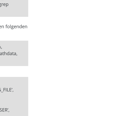
grep
den folgenden
%,
pathdata,
FILE‘,
ER‘,