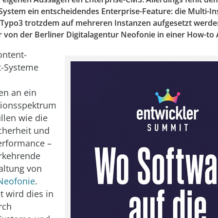
stem ein entscheidendes Enterprise-Feature: die Multi-In
e Typo3 trotzdem auf mehreren Instanzen aufgesetzt werden
r von der Berliner Digitalagentur Neofonie in einer How-to 
ontent-
-Systeme
en an ein
tionsspektrum
llen wie die
icherheit und
erformance –
erkehrende
altung von
Neofonie
.
t wird dies in
rch