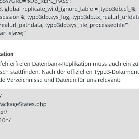
SSWORD=’$DB_REPL_PASS‘;“
et global replicate_wild_ignore_table = ‚typo3db.cf_%,
session%, typo3db.sys_log, typo3db.tx_realurl_urldat
realurl_pathdata, typo3db.sys_file_processedfile'“
art slave;“
kation
fehlerfreien Datenbank-Replikation muss auch ein zu
sch stattfinden. Nach der offiziellen Typo3-Dokument
de Verzeichnisse und Dateien für uns relevant:
/
PackageStates.php
xt/
10n/