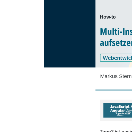
How-to
Multi-In
aufsetze
Webentwic
Markus Stern
Typo3 ist nac