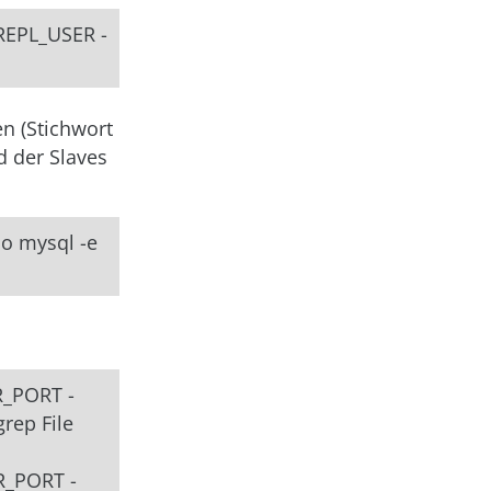
EPL_USER -
en (Stichwort
d der Slaves
do mysql -e
_PORT -
rep File
_PORT -