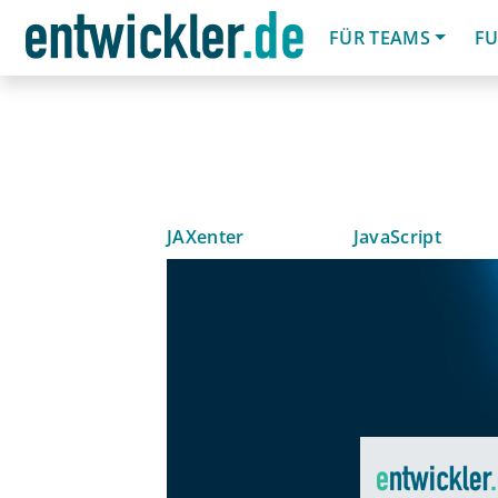
FÜR TEAMS
FU
JAXenter
JavaScript