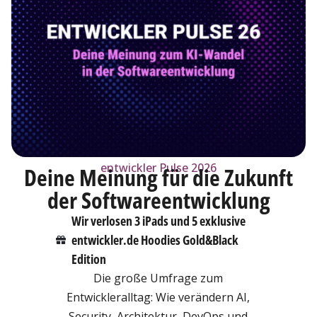
entwickler Pulse 2026
Deine Meinung für die Zukunft
der Softwareentwicklung
Wir verlosen 3 iPads und 5 exklusive
entwickler.de Hoodies Gold&Black
Edition
Die große Umfrage zum
Entwickleralltag: Wie verändern AI,
Security, Architektur, DevOps und