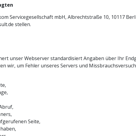
agten
tkom Servicegesellschaft mbH, Albrechtstraße 10, 10117 Ber
ult.de
stellen.
hert unser Webserver standardisiert Angaben über Ihr End
iten wir, um Fehler unseres Servers und Missbrauchsversuch
te,
age,
Abruf,
ners,
ufgerufenen Seite,
t haben,