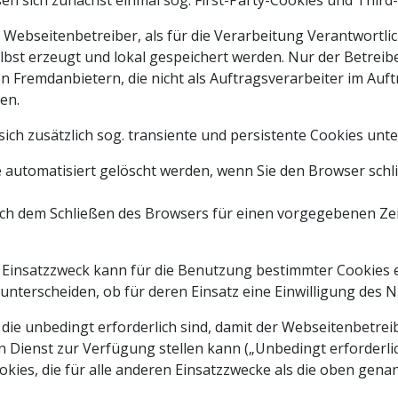
en sich zunächst einmal sog. First-Party-Cookies und Third
m Webseitenbetreiber, als für die Verarbeitung Verantwort
bst erzeugt und lokal gespeichert werden. Nur der Betreiber
n Fremdanbietern, die nicht als Auftragsverarbeiter im Auft
en.
ich zusätzlich sog. transiente und persistente Cookies unte
e automatisiert gelöscht werden, wenn Sie den Browser schl
nach dem Schließen des Browsers für einen vorgegebenen Ze
Einsatzzweck kann für die Benutzung bestimmter Cookies ei
unterscheiden, ob für deren Einsatz eine Einwilligung des Nu
, die unbedingt erforderlich sind, damit der Webseitenbetre
 Dienst zur Verfügung stellen kann („Unbedingt erforderli
okies, die für alle anderen Einsatzzwecke als die oben gena