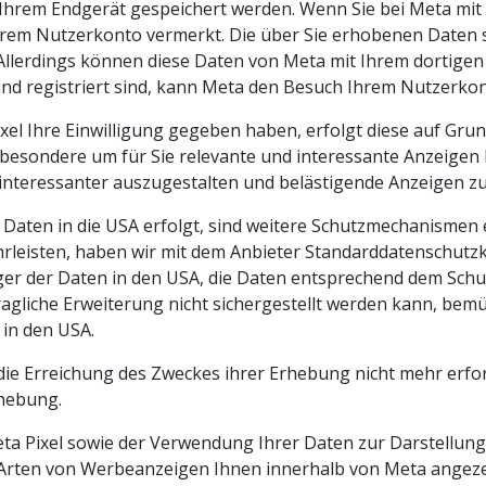
Ihrem Endgerät gespeichert werden. Wenn Sie bei Meta mit
rem Nutzerkonto vermerkt. Die über Sie erhobenen Daten s
. Allerdings können diese Daten von Meta mit Ihrem dortig
nd registriert sind, kann Meta den Besuch Ihrem Nutzerko
xel Ihre Einwilligung gegeben haben, erfolgt diese auf Grund
esondere um für Sie relevante und interessante Anzeigen 
 interessanter auszugestalten und belästigende Anzeigen z
ten in die USA erfolgt, sind weitere Schutzmechanismen e
rleisten, haben wir mit dem Anbieter Standarddatenschutzkl
ger der Daten in den USA, die Daten entsprechend dem Schut
rtragliche Erweiterung nicht sichergestellt werden kann, 
in den USA.
 die Erreichung des Zweckes ihrer Erhebung nicht mehr erfor
rhebung.
a Pixel sowie der Verwendung Ihrer Daten zur Darstellun
 Arten von Werbeanzeigen Ihnen innerhalb von Meta angeze