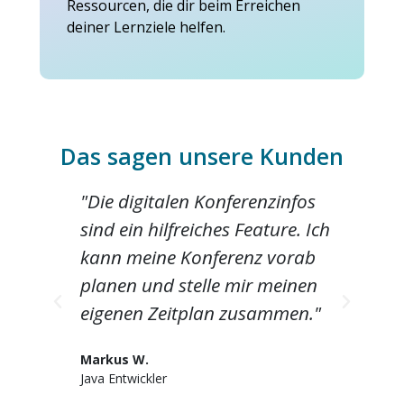
Ressourcen, die dir beim Erreichen
deiner Lernziele helfen.
Das sagen unsere Kunden
ir
"Die digitalen Konferenzinfos
"I
sind ein hilfreiches Feature. Ich
of
t-
kann meine Konferenz vorab
pr
ut
planen und stelle mir meinen
In
eigenen Zeitplan zusammen."
Ma
Dev
Markus W.
Java Entwickler