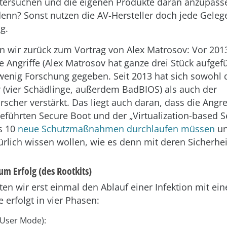
tersuchen und die eigenen Produkte daran anzupass
nn? Sonst nutzen die AV-Hersteller doch jede Gelege
g.
wir zurück zum Vortrag von Alex Matrosov: Vor 2013
e Angriffe (Alex Matrosov hat ganze drei Stück aufgef
 wenig Forschung gegeben. Seit 2013 hat sich sowohl 
r (vier Schädlinge, außerdem BadBIOS) als auch der
rscher verstärkt. Das liegt auch daran, dass die Angr
eführten Secure Boot und der „Virtualization-based Se
s 10
neue Schutzmaßnahmen durchlaufen müssen
un
ürlich wissen wollen, wie es denn mit deren Sicherhei
zum Erfolg (des Rootkits)
ten wir erst einmal den Ablauf einer Infektion mit e
e erfolgt in vier Phasen:
(User Mode):