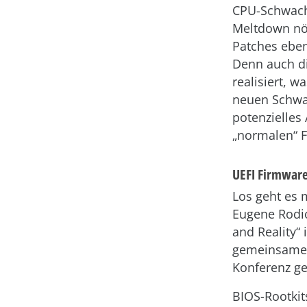
CPU
-Schwach
Meltdown nö
Patches eben
Denn auch d
realisiert, 
neuen Schwac
potenzielles 
„normalen“ 
UEFI Firmware
Los geht es 
Eugene Rodio
and Reality“ 
gemeinsamen 
Konferenz ge
BIOS-Rootkit