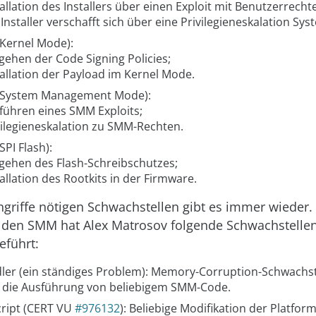
tallation des Installers über einen Exploit mit Benutzerrecht
 Installer verschafft sich über eine Privilegieneskalation Sy
(Kernel Mode):
ehen der Code Signing Policies;
tallation der Payload im Kernel Mode.
(System Management Mode):
führen eines SMM Exploits;
vilegieneskalation zu SMM-Rechten.
SPI Flash):
ehen des Flash-Schreibschutzes;
tallation des Rootkits in der Firmware.
ngriffe nötigen Schwachstellen gibt es immer wieder. 
r den SMM hat Alex Matrosov folgende Schwachstelle
eführt:
er (ein ständiges Problem): Memory-Corruption-Schwachst
 die Ausführung von beliebigem SMM-Code.
ript (CERT VU
#976132
): Beliebige Modifikation der Platfo