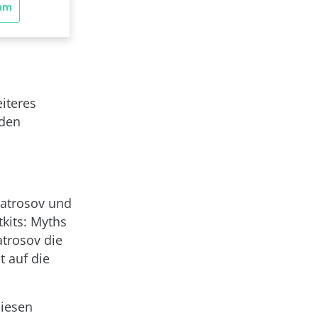
iteres
 den
Matrosov und
kits: Myths
atrosov die
 auf die
diesen