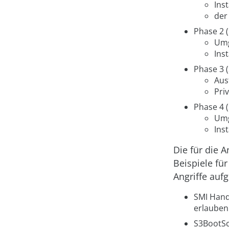
Ins
der
Phase 2 
Umg
Ins
Phase 3 
Aus
Pri
Phase 4 (
Umg
Ins
Die für die A
Beispiele fü
Angriffe aufg
SMI
Handl
erlauben
S3BootSc