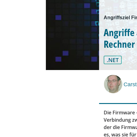
Angriffsziel F
Angriffe
Rechner
.NET
Carst
Die Firmware –
Verbindung zw
der die Firmwa
es, was sie fü