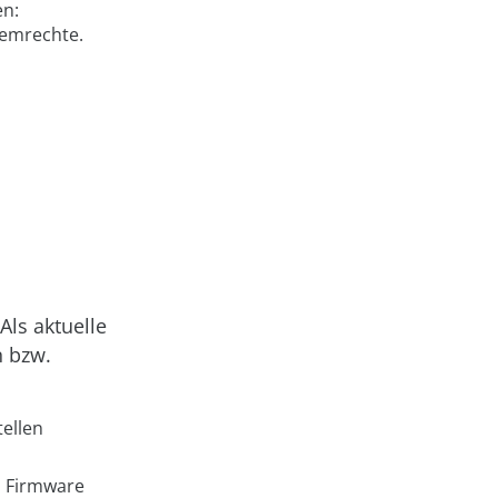
en:
stemrechte.
Als aktuelle
n bzw.
ellen
rm Firmware