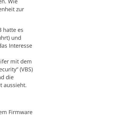
en. Wie
nheit zur
 hatte es
ührt) und
das Interesse
eifer mit dem
curity“ (VBS)
d die
t aussieht.
inem Firmware