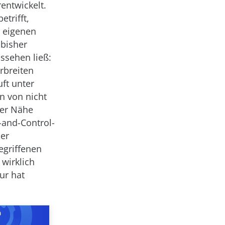
entwickelt.
trifft,
u eigenen
 bisher
ssehen ließ:
rbreiten
ft unter
n von nicht
der Nähe
and-Control-
ber
egriffenen
wirklich
ur hat