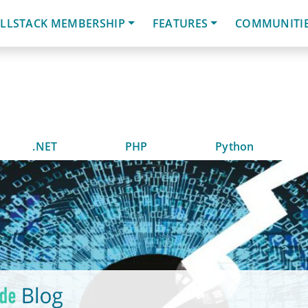
LLSTACK MEMBERSHIP
FEATURES
COMMUNITI
.NET
PHP
Python