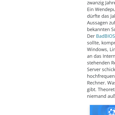
zwanzig Jahr
Ein Wendepun
dürfte das J
Aussagen zuf
bekannten Sc
Der
Bad
BIOS
sollte, komp
Windows, Li
an das Inte
stehenden R
Server schic
hochfrequent
Rechner. Was 
gibt. Theore
niemand auß