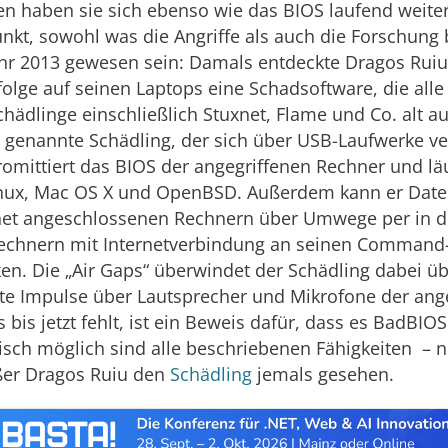
en haben sie sich ebenso wie das
BIOS
laufend weiter
kt, sowohl was die Angriffe als auch die Forschung be
ahr 2013 gewesen sein: Damals entdeckte Dragos Rui
olge auf seinen Laptops eine Schadsoftware, die alle
hädlinge einschließlich Stuxnet, Flame und Co. alt au
genannte Schädling, der sich über USB-Laufwerke ve
romittiert das BIOS der angegriffenen Rechner und läu
nux, Mac OS X und OpenBSD. Außerdem kann er Date
rnet angeschlossenen Rechnern über Umwege per in 
echnern mit Internetverbindung an seinen Command-
ken. Die „Air Gaps“ überwindet der Schädling dabei ü
e Impulse über Lautsprecher und Mikrofone der ang
bis jetzt fehlt, ist ein Beweis dafür, dass es Bad
BIOS
tisch möglich sind alle beschriebenen Fähigkeiten – n
er Dragos Ruiu den
Schädling
jemals gesehen.