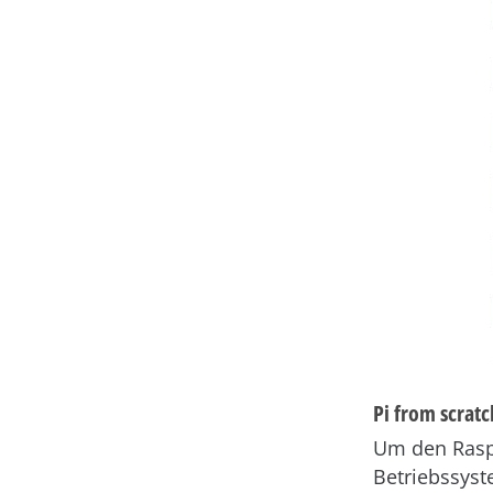
Pi from scratc
Um den Raspb
Betriebssyst