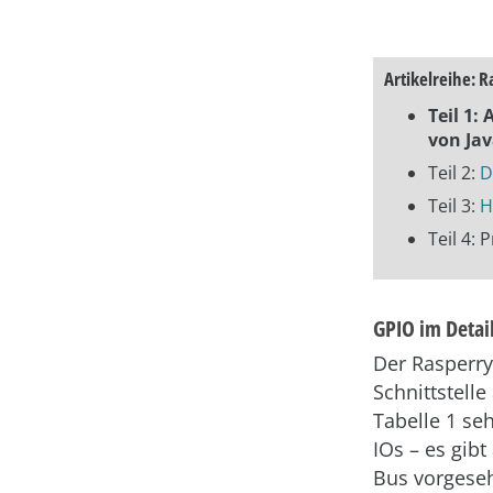
Artikelreihe: R
Teil 1:
von Ja
Teil 2:
D
Teil 3:
H
Teil 4:
GPIO im Detai
Der Rasperry 
Schnittstelle
Tabelle 1 se
IOs – es gibt
Bus vorgeseh