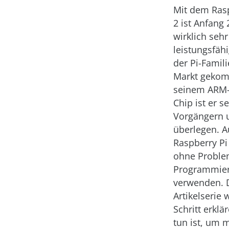
Mit dem Rasp
2 ist Anfang 
wirklich sehr
leistungsfähi
der Pi-Famil
Markt gekom
seinem ARM-
Chip ist er s
Vorgängern 
überlegen. 
Raspberry P
ohne Problem
Programmie
verwenden. 
Artikelserie w
Schritt erklä
tun ist, um m