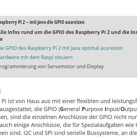
aspberry Pi 2 – mit Java die GPIO ausreizen
 Alle Infos rund um die GPIO des Raspberry Pi 2 und die In
va
ie GPIO des Raspberry Pi 2 mit Java optimal ausreizen
ardware mit dem Raspi steuern
 Programmierung von Servomotor und Display
l
Pi ist von Haus aus mit einer flexiblen und leistungs
 ausgestattet, die GPIO (
G
eneral
P
urpose
I
nput/
O
utput
hen, sind die einzelnen Anschlüsse der GPIO nicht nur
 auch einige Anschlüsse, die für Spezialaufgaben wie 
en sind. I2C und SPI sind serielle Bussysteme, an die