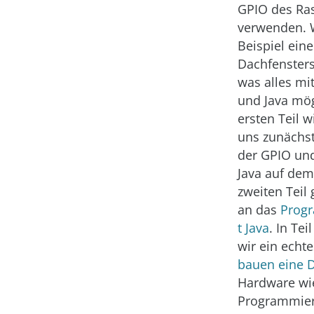
GPIO des Ras
verwenden. 
Beispiel eine
Dachfenster
was alles mi
und Java mög
ersten Teil 
uns zunächst
der GPIO und
Java auf dem
zweiten Teil 
an das
Prog
t Java
. In Tei
wir ein echt
bauen eine 
Hardware wie
Programmier