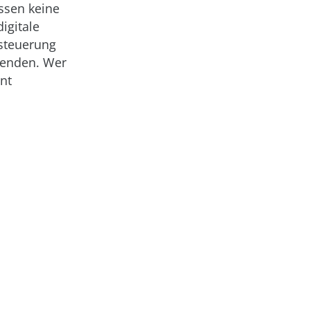
ssen keine
igitale
rsteuerung
wenden. Wer
ent