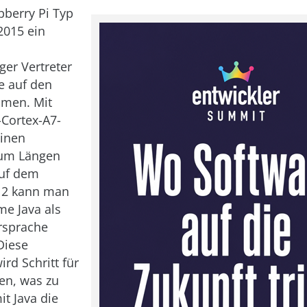
berry Pi Typ
2015 ein
ger Vertreter
ie auf den
men. Mit
Cortex-A7-
einen
um Längen
Auf dem
i 2 kann man
e Java als
rsprache
Diese
ird Schritt für
ren, was zu
it Java die