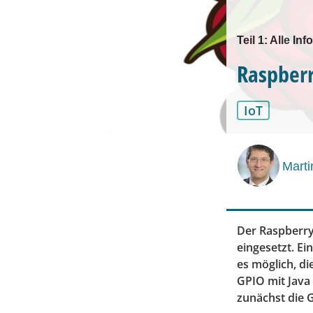
Teil 1: Alle I
Raspberr
IoT
Marti
Der Raspberry
eingesetzt. Ei
es möglich, d
GPIO mit Java o
zunächst die G