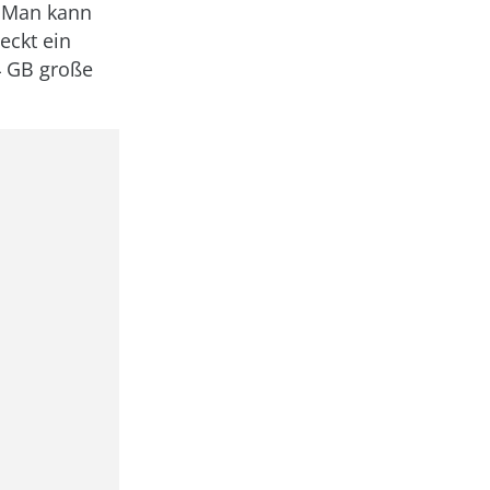
. Man kann
teckt ein
4 GB große