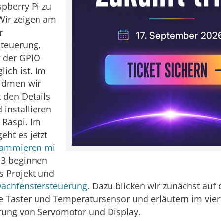
pberry Pi zu
Wir zeigen am
r
steuerung,
t der GPIO
lich ist. Im
widmen wir
 den Details
 installieren
 Raspi. Im
geht es jetzt
rammieren mi
l 3 beginnen
es Projekt und
Dachfenstersteuerung
. Dazu blicken wir zunächst auf 
 Taster und Temperatursensor und erläutern im viert
ung von Servomotor und Display.