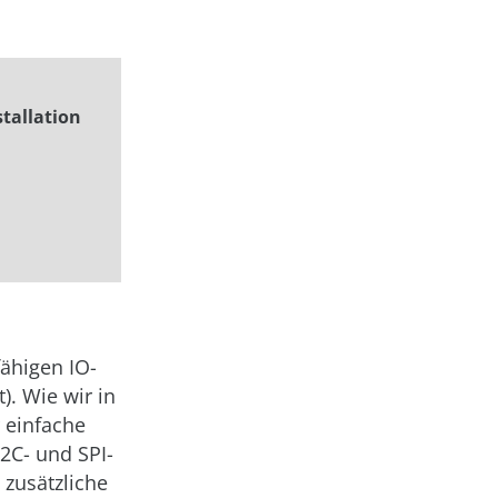
stallation
fähigen IO-
). Wie wir in
 einfache
I2C- und SPI-
 zusätzliche