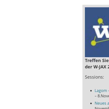
Treffen Si
der W-JAX 
Sessions:
Lagom –
– 8.Nov
Neues a
Novembe