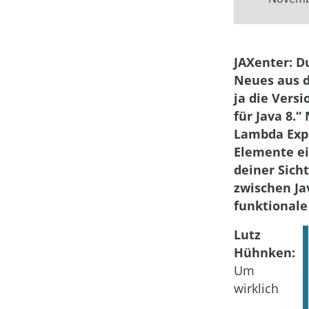
JAXenter: D
Neues aus de
ja die Versi
für Java 8.“
Lambda Expr
Elemente ei
deiner Sich
zwischen Ja
funktional
Lutz
Hühnken:
Um
wirklich