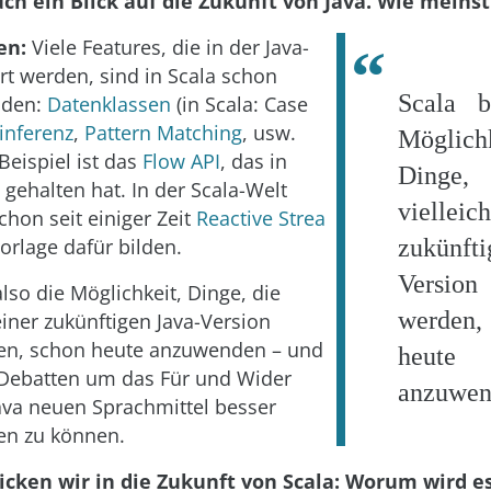
uch ein Blick auf die Zukunft von Java. Wie meins
en:
Viele Features, die in der Java-
ert werden, sind in Scala schon
Scala b
nden:
Datenklassen
(in Scala: Case
inferenz
,
Pattern Matching
, usw.
Möglichk
Beispiel ist das
Flow API
, das in
Ding
 gehalten hat. In der Scala-Welt
vielleich
chon seit einiger Zeit
Reactive Strea
Vorlage dafür bilden.
zukünfti
Versio
also die Möglichkeit, Dinge, die
werden
 einer zukünftigen Java-Version
en, schon heute anzuwenden – und
heute
 Debatten um das Für und Wider
anzuwen
Java neuen Sprachmittel besser
en zu können.
licken wir in die Zukunft von Scala: Worum wird es