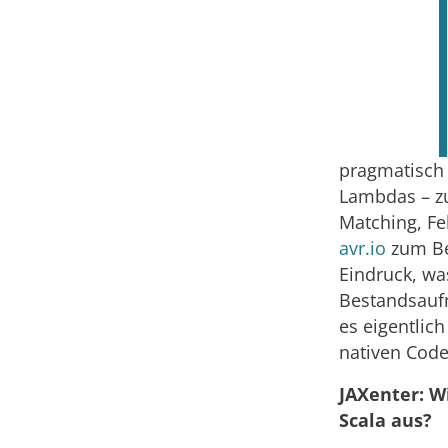
pragmatisch
Lambdas – zu
Matching, Fe
avr.io
zum Bei
Eindruck, was
Bestandsauf
es eigentlich
nativen Code
JAXenter: Wi
Scala aus?