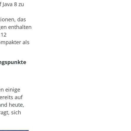
 Java 8 zu
ionen, das
gen enthalten
.12
ompakter als
ungspunkte
n einige
reits auf
and heute,
agt, sich