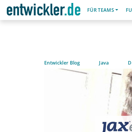
FÜR TEAMS
FU
Entwickler Blog
Java
D