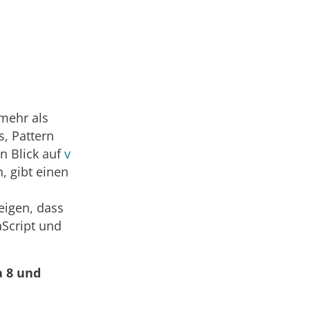
mehr als
, Pattern
in Blick auf
v
n, gibt einen
igen, dass
aScript und
a 8 und