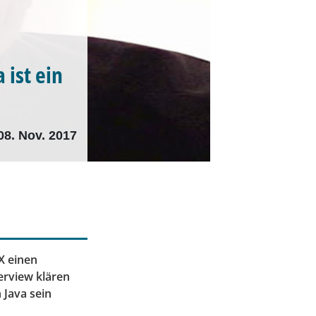
 ist ein
08. Nov. 2017
X einen
terview klären
 Java sein