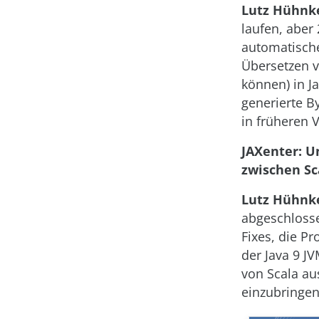
Lutz Hühnk
laufen, aber 
automatisch
Übersetzen v
können) in J
generierte B
in früheren 
JAXenter: U
zwischen S
Lutz Hühnk
abgeschloss
Fixes, die P
der Java 9 J
von Scala au
einzubringen 