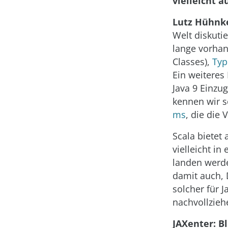
vielleicht a
Lutz Hühnk
Welt diskuti
lange vorha
Classes),
Typ
Ein weiteres 
Java 9 Einzug
kennen wir s
ms
, die die 
Scala bietet 
vielleicht in
landen werd
damit auch,
solcher für 
nachvollzieh
JAXenter: B