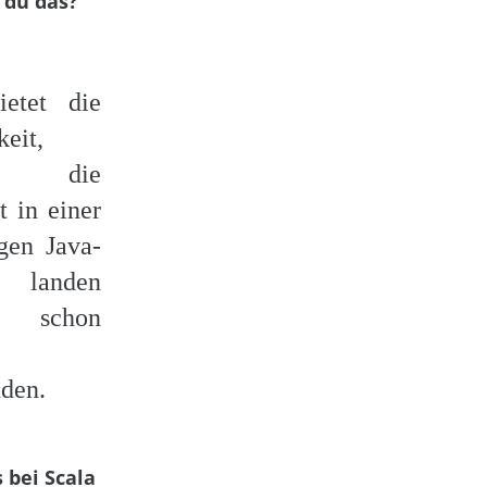
t du das?
ietet die
eit,
e, die
t in einer
gen Java-
n landen
, schon
den.
 bei Scala