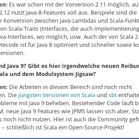
en:
Es war schon mit der Vorversion 2.11 möglich, auf
2.12 nutzt Java-8-Features voll aus. Beispiele sind die
e Konversion zwischen Java-Lambdas und Scala-Funkt
on Scala-Traits (Interfaces, die auch Implementierun
ava-Interfaces, wo möglich, usw. Auch der von Scala 2
ytecode ist für Java 8 optimiert und schneller sowie k
Versionen.
nd Java 9? Gibt es hier irgendwelche neuen Reib
cala und dem Modulsystem Jigsaw?
en:
Die Arbeiten in diesem Bereich sind noch nicht
en. Die
jüngsten Versionen von Scala
und
sbt
enthalte
robleme mit Java 9 beheben. Bestehender Code läuft be
VM, neue Java 9 Features wie JPMS lassen sich aber, St
s noch nicht nutzen. Hier ist auch die Community gefr
– schließlich ist Scala ein Open-Source-Projekt!