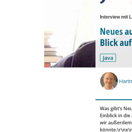
Interview mit
Neues aus
Blick au
Java
Hartm
Was gibt’s Ne
Einblick in di
wir außerdem, 
könnte.\r\n
x
\