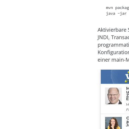
mvn 
packag
java -jar 
Aktivierbare
JNDI, Transa
programmatis
Konfiguratio
einer main-M