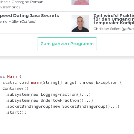
ss
Main
{

static
void
main
(String[] args)
throws
 Exception 
{

 Container()

            .subsystem(
new
 LoggingFraction()...)

            .subsystem(
new
 UndertowFraction()...)

            .socketBindingGroup(
new
 SocketBindingGroup()...)

();
