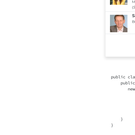
public
cla
public
new
            .start
    }
