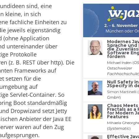
rundideen sind, eine
 kleine, in sich
ne fachliche Einheiten zu
die jeweils eigenständig
d (ohne Application
nd untereinander über
tige Protokolle
n (z. B. REST über http). Die
nnten Frameworks auf
t setzen für die
sumgebung auf
ige Servlet-Container. So
pring Boot standardmäßig
nd Dropwizard setzt Jetty
sischen Anbieter der Java EE
Server waren auf den Zug
 aufgesprungen.