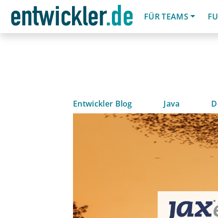
FÜR TEAMS
FU
Entwickler Blog
Java
D