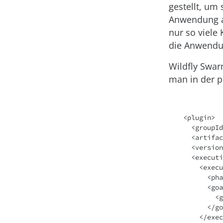
gestellt, um
Anwendung au
nur so viele
die Anwendun
Wildfly Swar
man in der p
<plugin>

  <groupId>org.wildfly.swarm</groupId>

  <artifactId>wildfly-swarm-plugin</artifactId>

  <version>${version.wildfly-swarm}</version>

  <executions>

    <execution>

      <phase>package</phase>

      <goals>

        <goal>create</goal>

      </goals>

    </execution>
