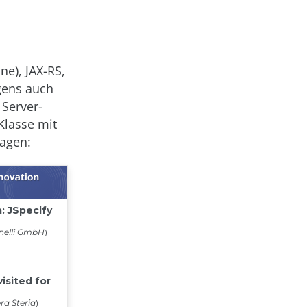
ne), JAX-RS,
igens auch
 Server-
Klasse mit
ragen: