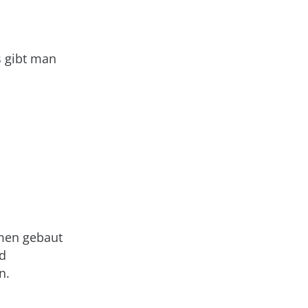
s gibt man
men gebaut
rd
n.