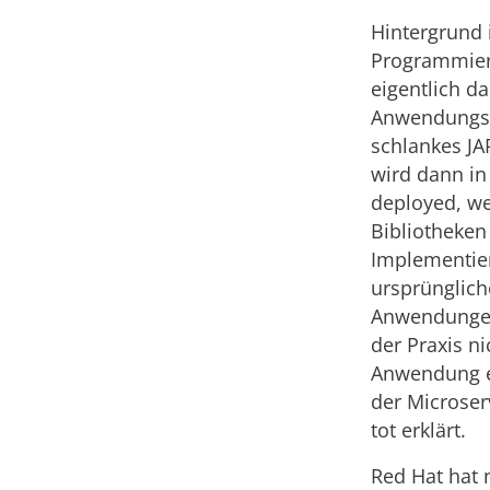
Hintergrund i
Programmier
eigentlich da
Anwendungs
schlankes JA
wird dann in
deployed, we
Bibliotheken
Implementier
ursprünglich
Anwendungen 
der Praxis ni
Anwendung ei
der Microser
tot erklärt.
Red Hat hat 