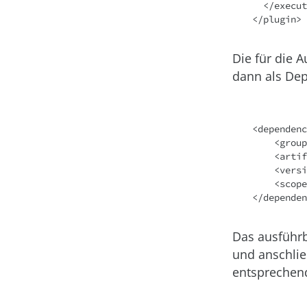
  </executions>

Die für die 
dann als De
<dependenc
    <groupId>org.wildfly.swarm</groupId>

    <artifactId>wildfly-swarm-jaxrs</artifactId>

    <version>${version.wildfly-swarm}</version>

    <scope>provided</scope>

Das ausführ
und anschlie
entsprechend