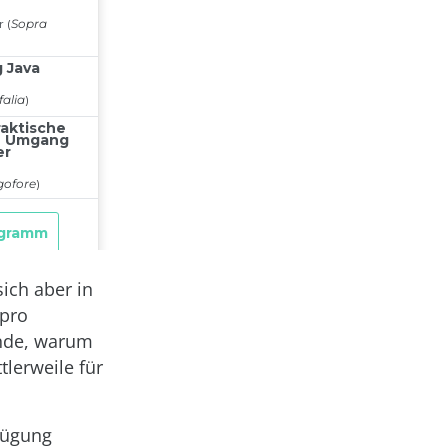
ich aber in
 pro
ünde, warum
lerweile für
fügung