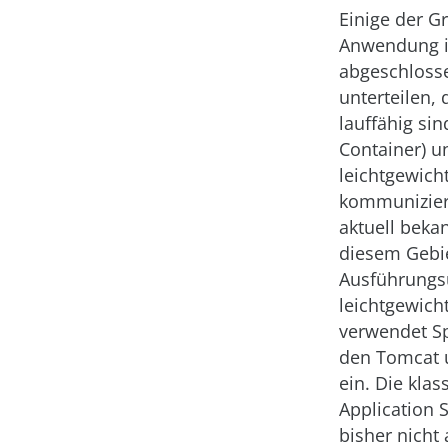
Einige der G
Anwendung in
abgeschlosse
unterteilen, 
lauffähig sin
Container) u
leichtgewich
kommuniziere
aktuell beka
diesem Gebie
Ausführung
leichtgewicht
verwendet S
den Tomcat u
ein. Die klas
Application 
bisher nicht