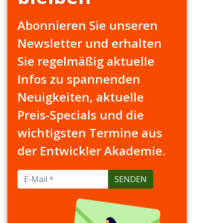
Abonnieren Sie unseren
Newsletter und erhalten
Sie regelmäßig aktuelle
Infos zu spannenden
Neuigkeiten, aktuelle
Preis-Specials und die
wichtigsten Termine aus
der Entwickler Akademie.
SENDEN