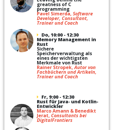
greatness of C
programming
Pavel Simerda,
Software
Developer, Consultant,
Trainer und Coach
Do, 10:00 - 12:30
Memory Management in
Rust
Sichere
Speicherverwaltung als
eines der wichtigsten
Merkmale von Rust
Rainer Stropek,
Autor von
Fachbüchern und Artikeln,
Trainer und Coach
Fr, 9:00 - 12:30
Rust für Java- und Kotlin-
Entwickler
Marco Amann & Benedikt
Jerat,
Consultants bei
DigitalFrontiers