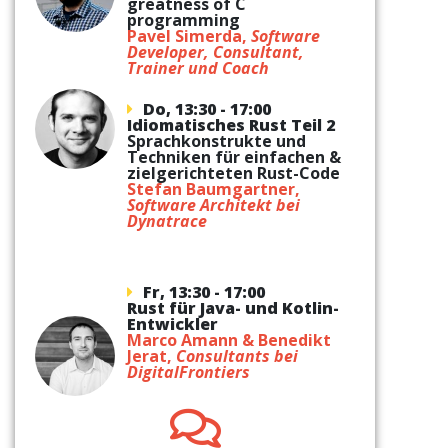
greatness of C
programming
Pavel Simerda,
Software
Developer, Consultant,
Trainer und Coach
Do, 13:30 - 17:00
Idiomatisches Rust Teil 2
Sprachkonstrukte und
Techniken für einfachen &
zielgerichteten Rust-Code
Stefan Baumgartner,
Software Architekt bei
Dynatrace
Fr, 13:30 - 17:00
Rust für Java- und Kotlin-
Entwickler
Marco Amann & Benedikt
Jerat,
Consultants bei
DigitalFrontiers