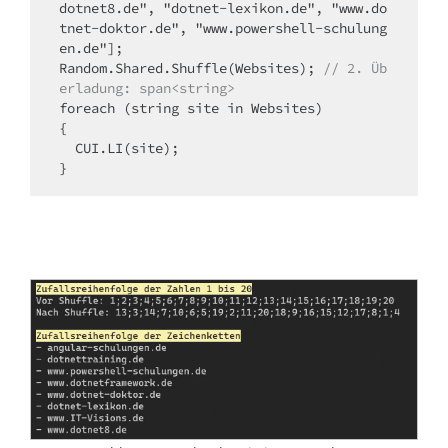
dotnet8.de", "dotnet-lexikon.de", "www.do
tnet-doktor.de", "www.powershell-schulung
en.de"];

Random.Shared.Shuffle(Websites); 
// 2. Üb
erladung: span<string>
foreach (string site in Websites)

{

  CUI.LI(site);
