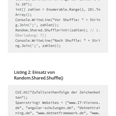
is 20");

int[] zahlen = Enumerable.Range(1, 20).To
Array();

Console.WriteLine("Vor Shuffle: " + Strin
g.Join(';', zahlen));

Random.Shared.Shuffle<int>(zahlen); 
// 1. 
Überladung: T[]
Console.WriteLine("Nach Shuffle: " + Stri
Listing 2: Einsatz von
Random.Shared.Shuffle()
CUI.H2("Zufallsreihenfolge der Zeichenket
ten");

Span<string> Websites = ["www.IT-Visions.
de", "angular-schulungen.de", "dotnettrai
ning.de", "www.dotnetframework.de", "www.