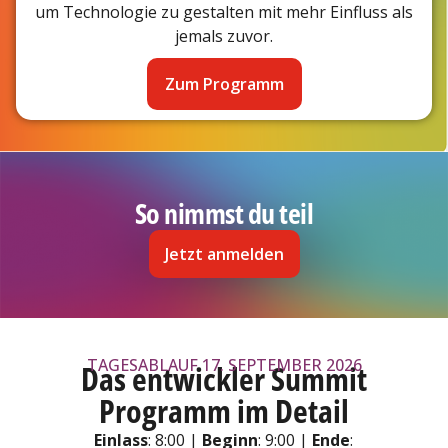
um Technologie zu gestalten mit mehr Einfluss als
jemals zuvor.
Zum Programm
So nimmst du teil
Jetzt anmelden
TAGESABLAUF 17. SEPTEMBER 2026
Das entwickler Summit
Programm im Detail
Einlass
: 8:00 |
Beginn
: 9:00 |
Ende
: