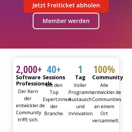
Jetzt Freiticket abholen
Member werden
2,000
+
40
+
1
100
%
Software
Sessions
Tag
Community
Professionals
Mit den
Voller
Alle
Der Kern
Top
Programm,
entwickler.de
der
Expert:innen
Austausch
Communities
entwickler.de
der
und
an einem
Community
Branche.
Innovation.
Ort
trifft sich.
versammelt.