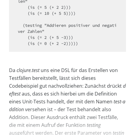
len"

    (is (= 5 (+ 2 2)))

    (is (= 10 (+ 5 5))))

  (testing "Addieren positiver und negati
ver Zahlen"  

    (is (= 2 (+ 5 -3)))

    (is (= 0 (+ 2 -2)))))
Da
clojure.test
uns eine DSL für das Erstellen von
Testfällen bereitstellt, lässt sich dieses
Codebeispiel gut nachvollziehen: Zunächst drückt
d
eftest
aus, dass es sich hierbei um die Definition
eines Unit-Tests handelt, der mit dem Namen
test-a
ddition
versehen ist – der Test behandelt also
Addition. Dieser Ausdruck enthält zwei Testfälle,
die mit einem Aufruf der Funktion
testing
ausgeführt werden. Der erste Parameter von
testin