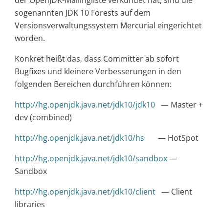
der OpenJDK-Mailingliste verkündet hat, sind die
sogenannten JDK 10 Forests auf dem
Versionsverwaltungssystem Mercurial eingerichtet
worden.
Konkret heißt das, dass Committer ab sofort
Bugfixes und kleinere Verbesserungen in den
folgenden Bereichen durchführen können:
http://hg.openjdk.java.net/jdk10/jdk10
— Master +
dev (combined)
http://hg.openjdk.java.net/jdk10/hs
— HotSpot
http://hg.openjdk.java.net/jdk10/sandbox
—
Sandbox
http://hg.openjdk.java.net/jdk10/client
— Client
libraries