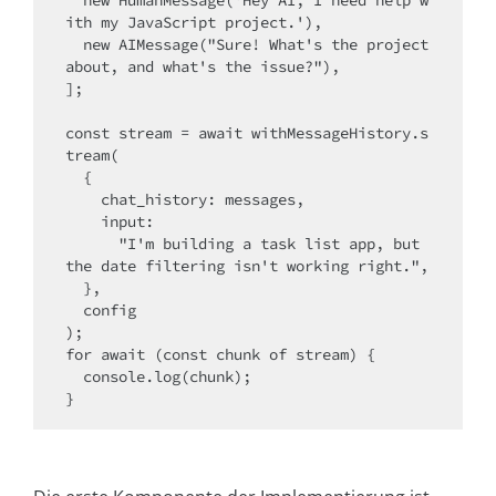
  new HumanMessage('Hey AI, I need help w
ith my JavaScript project.'),

  new AIMessage("Sure! What's the project 
about, and what's the issue?"),

];

const stream = await withMessageHistory.s
tream(

  {

    chat_history: messages,

    input:

      "I'm building a task list app, but 
the date filtering isn't working right.",

  },

  config

);

for await (const chunk of stream) {

  console.log(chunk);
