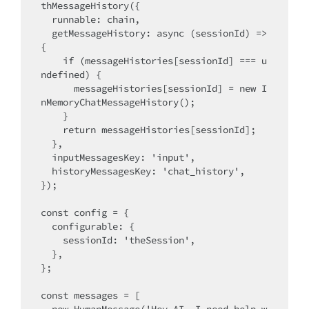
thMessageHistory({

  runnable: chain,

  getMessageHistory: async (sessionId) => 
{

    if (messageHistories[sessionId] === u
ndefined) {

      messageHistories[sessionId] = new I
nMemoryChatMessageHistory();

    }

    return messageHistories[sessionId];

  },

  inputMessagesKey: 'input',

  historyMessagesKey: 'chat_history',

});

const config = {

  configurable: {

    sessionId: 'theSession',

  },

};

const messages = [
