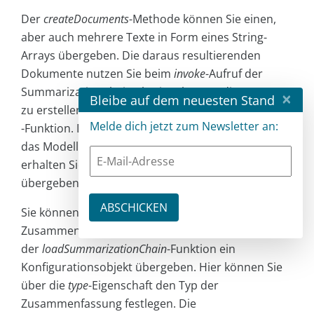
Der
createDocuments
-Methode können Sie einen,
aber auch mehrere Texte in Form eines String-
Arrays übergeben. Die daraus resultierenden
Dokumente nutzen Sie beim
invoke
-Aufruf der
SummarizationChain als Eingabe. Um diese Kette
×
Bleibe auf dem neuesten Stand
zu erstellen, nutzen Sie die
loadSummarizationChain
Melde dich jetzt zum Newsletter an:
-Funktion. Dieser müssen Sie beim Aufruf lediglich
das Modell übergeben. Führen Sie den Code aus,
erhalten Sie die Zusammenfassung des
übergebenen Texts.
Sie können noch weiter Einfluss auf die
Zusammenfassung nehmen, indem Sie beim Aufruf
der
loadSummarizationChain
-Funktion ein
Konfigurationsobjekt übergeben. Hier können Sie
über die
type
-Eigenschaft den Typ der
Zusammenfassung festlegen. Die