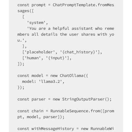
const prompt = ChatPromptTemplate.fromMes
sages([

  [

    'system',

    'You are a helpful assistant who reme
mbers all details the user shares with yo
u.',

  ],

  ['placeholder', '{chat_history}'],

  ['human', '{input}'],

]);

const model = new ChatOllama({

  model: 'llama3.2',

});

const parser = new StringOutputParser();

const chain = RunnableSequence.from([prom
pt, model, parser]);

const withMessageHistory = new RunnableWi