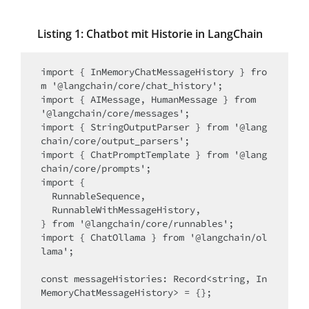
Listing 1: Chatbot mit Historie in LangChain
import { InMemoryChatMessageHistory } fro
m '@langchain/core/chat_history';

import { AIMessage, HumanMessage } from 
'@langchain/core/messages';

import { StringOutputParser } from '@lang
chain/core/output_parsers';

import { ChatPromptTemplate } from '@lang
chain/core/prompts';

import {

  RunnableSequence,

  RunnableWithMessageHistory,

} from '@langchain/core/runnables';

import { ChatOllama } from '@langchain/ol
lama';

const messageHistories: Record<string, In
MemoryChatMessageHistory> = {};
