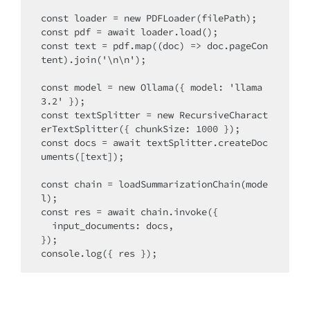
const loader = new PDFLoader(filePath);

const pdf = await loader.load();

const text = pdf.map((doc) => doc.pageCon
tent).join('\n\n');

const model = new Ollama({ model: 'llama
3.2' });

const textSplitter = new RecursiveCharact
erTextSplitter({ chunkSize: 1000 });

const docs = await textSplitter.createDoc
uments([text]);

const chain = loadSummarizationChain(mode
l);

const res = await chain.invoke({

  input_documents: docs,

});
