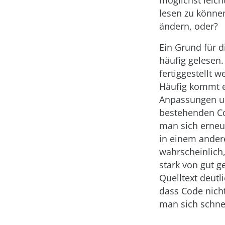
möglichst leich
lesen zu könne
ändern, oder?
Ein Grund für d
häufig gelesen
fertiggestellt
Häufig kommt e
Anpassungen u
bestehenden Co
man sich erneut
in einem ander
wahrscheinlich,
stark von gut g
Quelltext deutl
dass Code nicht
man sich schne