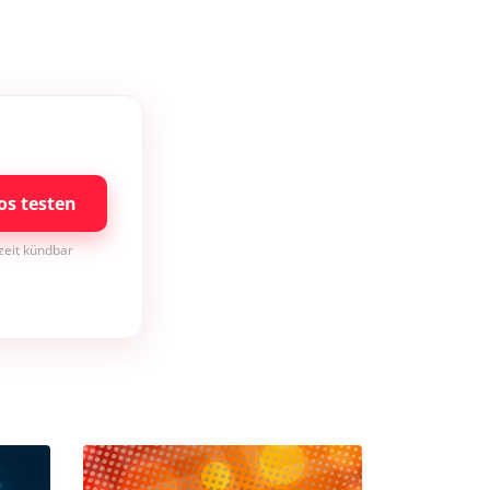
os testen
rzeit kündbar