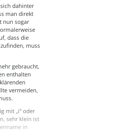
sich dahinter
ss man direkt
st nun sogar
normalerweise
uf, dass die
szufinden, muss
mehr gebraucht,
n enthalten
rklärenden
llte vermeiden,
muss.
g mit „i“ oder
, sehr klein ist
blenname in