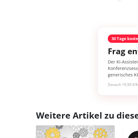
30 Tage kost
Frag en
Der KI-Assiste
Konferenzsessi
generisches K
Danach 19,90 €/M
Weitere Artikel zu di