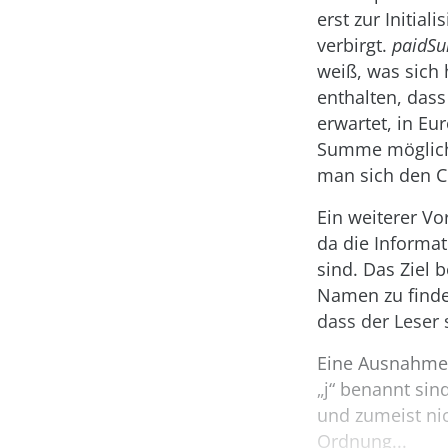
erst zur Initia
verbirgt.
paidSu
weiß, was sich 
enthalten, das
erwartet, in Eu
Summe mögliche
man sich den C
Ein weiterer V
da die Informa
sind. Das Ziel 
Namen zu finden
dass der Leser
Eine Ausnahme s
„j“ benannt sin
und zumeist nic
Ordnung...