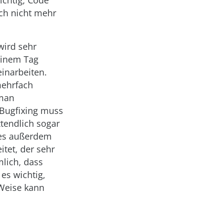
ichtig, Code
ch nicht mehr
wird sehr
einem Tag
inarbeiten.
mehrfach
 man
Bugfixing muss
ztendlich sogar
 es außerdem
itet, der sehr
mlich, dass
 es wichtig,
 Weise kann