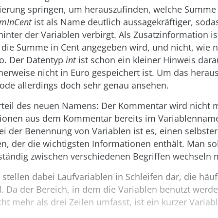
lisierung springen, um herauszufinden, welche Summe 
mInCent
ist als Name deutlich aussagekräftiger, soda
hinter der Variablen verbirgt. Als Zusatzinformation i
s die Summe in Cent angegeben wird, und nicht, wie 
ro. Der Datentyp
int
ist schon ein kleiner Hinweis dara
rweise nicht in Euro gespeichert ist. Um das herau
ode allerdings doch sehr genau ansehen.
orteil des neuen Namens: Der Kommentar wird nicht 
tionen aus dem Kommentar bereits im Variablenname
bei der Benennung von Variablen ist es, einen selbste
, der die wichtigsten Informationen enthält. Man so
 ständig zwischen verschiedenen Begriffen wechseln 
tellen dabei Laufvariablen in Schleifen dar, die häufi
d. Da der Bereich, in dem die Variablen benutzt werden
ht mehr als drei Zeilen umfasst, ist ein kurzer Varia