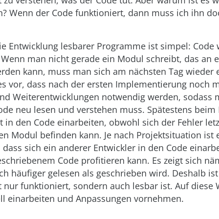
t zu verstehen, was der Code tut. Aber warum ist es w
n? Wenn der Code funktioniert, dann muss ich ihn do
ie Entwicklung lesbarer Programme ist simpel: Code 
. Wenn man nicht gerade ein Modul schreibt, das an 
 werden kann, muss man sich am nächsten Tag wieder e
s vor, dass nach der ersten Implementierung noch 
nd Weiterentwicklungen notwendig werden, sodass
de neu lesen und verstehen muss. Spätestens beim 
 in den Code einarbeiten, obwohl sich der Fehler let
en Modul befinden kann. Je nach Projektsituation ist
 dass sich ein anderer Entwickler in den Code einarbe
eschriebenem Code profitieren kann. Es zeigt sich nä
ich häufiger gelesen als geschrieben wird. Deshalb ist
 nur funktioniert, sondern auch lesbar ist. Auf diese
ll einarbeiten und Anpassungen vornehmen.