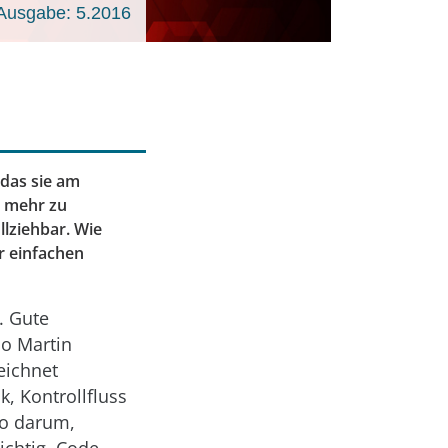
Ausgabe: 5.2016
 das sie am
t mehr zu
lziehbar. Wie
ar einfachen
. Gute
o Martin
eichnet
k, Kontrollfluss
so darum,