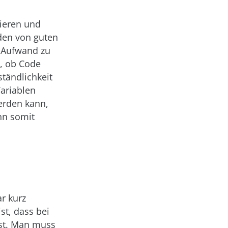
dieren und
nden von guten
n Aufwand zu
, ob Code
ständlichkeit
ariablen
erden kann,
nn somit
ar kurz
st, dass bei
ist. Man muss