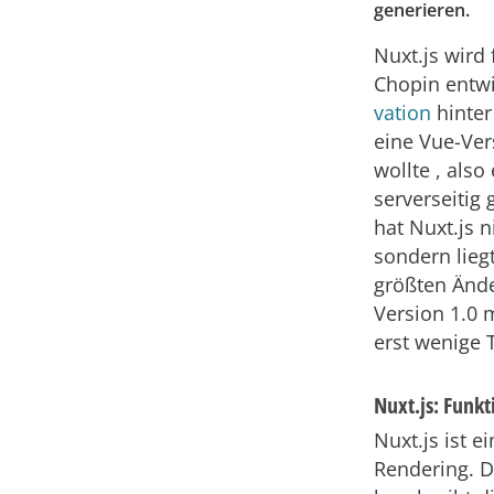
generieren.
Nuxt.js wird
Chopin entwi
vation
hinter
eine Vue-Ver
wollte , also
serverseitig
hat Nuxt.js n
sondern liegt
größten Änd
Version 1.0 
erst wenige T
Nuxt.js: Funk
Nuxt.js ist e
Rendering. 