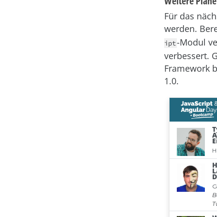
Weitere Pläne 
Für das näch
werden. Ber
-Modul ve
ipt
verbessert. G
Framework be
1.0.