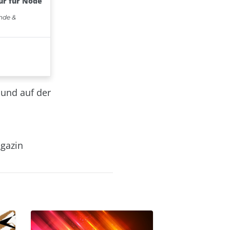
g
und auf der
agazin