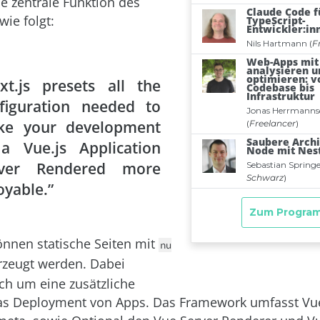
ie zentrale Funktion des
ie folgt:
xt.js presets all the
figuration needed to
ke your development
a Vue.js Application
rver Rendered more
oyable.”
nnen statische Seiten mit
nu
zeugt werden. Dabei
ich um eine zusätzliche
das Deployment von Apps. Das Framework umfasst Vu