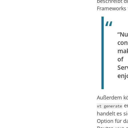
beschreibt d
Frameworks w
“Nu
con
ma
of 
Se
enj
Außerdem kö
er
xt generate
handelt es s
Option für 