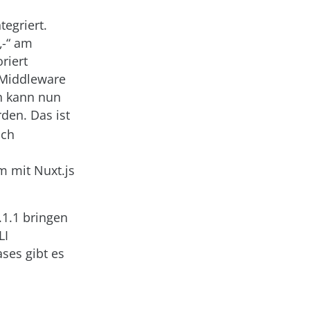
egriert.
„-“ am
riert
 Middleware
h kann nun
den. Das ist
ich
m mit Nuxt.js
.1.1 bringen
LI
ses gibt es