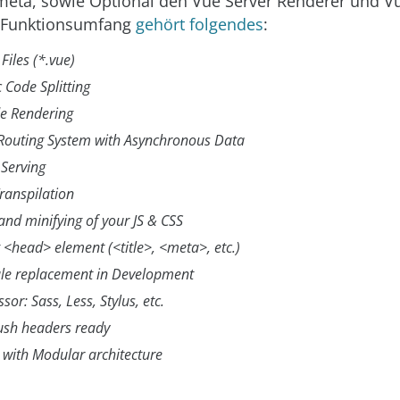
meta, sowie Optional den Vue Server Renderer und V
 Funktionsumfang
gehört folgendes
:
Files (*.vue)
 Code Splitting
de Rendering
Routing System with Asynchronous Data
e Serving
ranspilation
and minifying of your JS & CSS
<head> element (<title>, <meta>, etc.)
le replacement in Development
sor: Sass, Less, Stylus, etc.
ush headers ready
 with Modular architecture