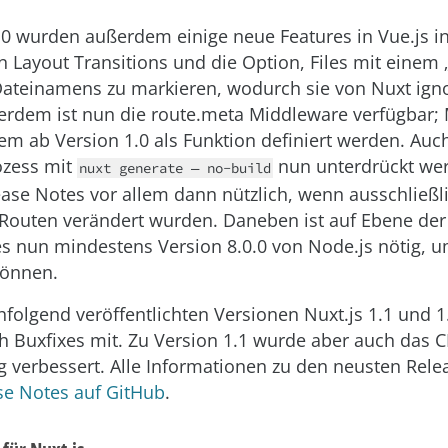
.0 wurden außerdem einige neue Features in Vue.js int
 Layout Transitions und die Option, Files mit einem 
ateinamens zu markieren, wodurch sie von Nuxt igno
rdem ist nun die route.meta Middleware verfügbar;
m ab Version 1.0 als Funktion definiert werden. Auc
ozess mit
nun unterdrückt wer
nuxt generate — no-build
ease Notes vor allem dann nützlich, wenn ausschließl
Routen verändert wurden. Daneben ist auf Ebene der
 nun mindestens Version 8.0.0 von Node.js nötig, u
können.
hfolgend veröffentlichten Versionen Nuxt.js 1.1 und 1
h Buxfixes mit. Zu Version 1.1 wurde aber auch das C
g verbessert. Alle Informationen zu den neusten Relea
se Notes auf GitHub
.