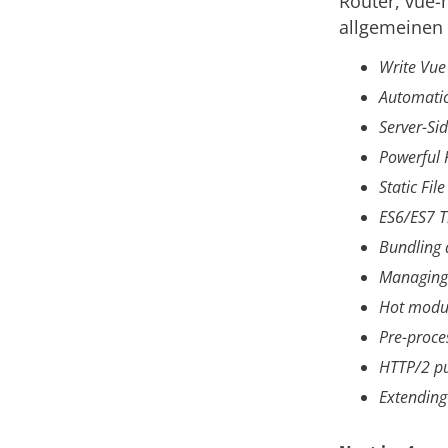
Router, vue-
allgemeinen
Write Vue 
Automatic
Server-Si
Powerful 
Static Fil
ES6/ES7 T
Bundling 
Managing 
Hot modu
Pre-proces
HTTP/2 p
Extending