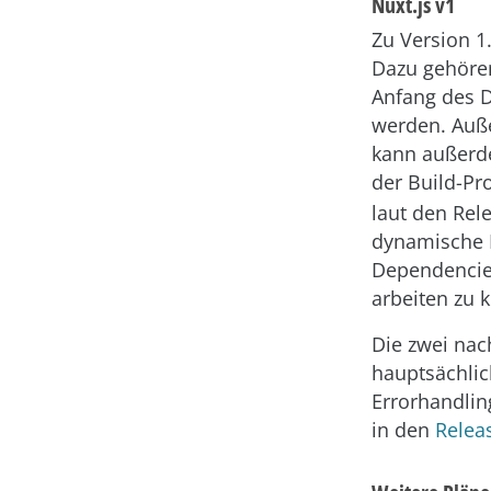
Nuxt.js v1
Zu Version 1
Dazu gehören
Anfang des D
werden. Auße
kann außerde
der Build-Pr
laut den Rel
dynamische 
Dependencies
arbeiten zu 
Die zwei nac
hauptsächlic
Errorhandlin
in den
Relea