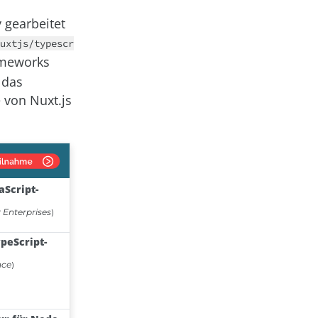
 gearbeitet
uxtjs/typescr
ameworks
 das
 von Nuxt.js