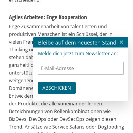
entscheidend.
Agiles Arbeiten: Enge Kooperation
Enge Zusammenarbeit von talentierten und
produktiven Menschen ist ein Schlüssel, der in
×
vielen Frameworks, beispielsweise Scrum, Design
Bleibe auf dem neuesten Stand
Thinking oder DevOps, betont wird. Im Zentrum
Melde dich jetzt zum Newsletter an:
stehen dabei cross-funktionale Teams, die sich
ganzheitlich um einen Wertstrom kümmern,
unterstützt von Plattformen, die von den Teams
weitgehend selbst betrieben werden können.
Domänenexperten arbeiten eng zusammen mit
Entwicklern, UX-Designern, Ops und Anwendern
der Produkte, die alle voneinander lernen.
Bezeichnungen von Rollenkombinationen wie
BizDevs, DevOps oder DevSecOps zeigen diesen
Trend. Ansätze wie Service Safaris oder Dogfooding