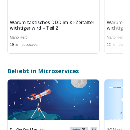
Warum taktisches DDD im KI-Zeitalter
Warum tak
wichtiger wird – Teil 2
wichtiger w
Mario Herb
Mario Herb
19
min Lesedauer
12
min Lesed
Beliebt in Microservices
DevOpsCon Magazine
JAX Magazine
Artikel
EN