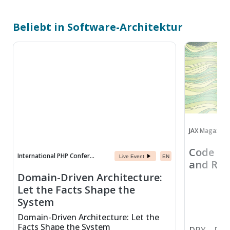
Beliebt in Software-Architektur
JAX Magazine
Code Re
International PHP Confer...
Live Event
EN
and Ris
Domain-Driven Architecture:
Let the Facts Shape the
System
Domain-Driven Architecture: Let the
Facts Shape the System