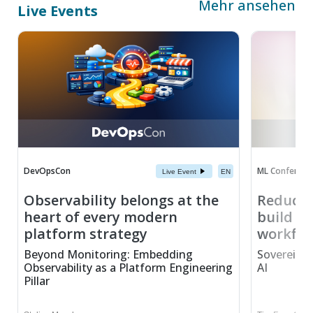
Mehr ansehen
Live Events
DevOpsCon
ML Conferenc
Live Event
EN
Observability belongs at the
Reduce 
heart of every modern
build se
platform strategy
workflo
Beyond Monitoring: Embedding
Sovereign 
Observability as a Platform Engineering
AI
Pillar