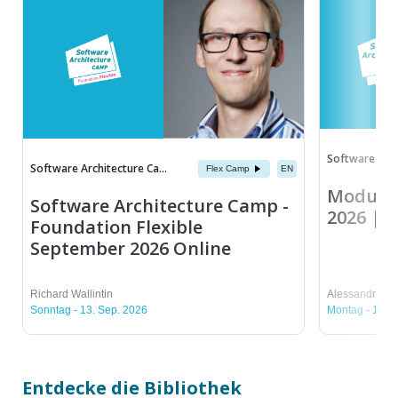
Software Archi
Software Architecture Ca...
Flex Camp
EN
Modul 
Software Architecture Camp -
2026 | B
Foundation Flexible
September 2026 Online
Richard Wallintin
Alessandro Bu
Sonntag - 13. Sep. 2026
Montag - 14. 
Entdecke die Bibliothek