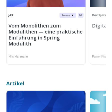
JAX
DevOpsCon
Tutorial
DE
Vom Monolithen zum
Digitale
Modulithen — eine praktische
Einführung in Spring
Modulith
Nils Hartmann
Pawel Piwosz
Artikel