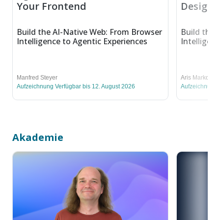
Your Frontend
Design 
Build the AI-Native Web: From Browser
Build the 
Intelligence to Agentic Experiences
Intelligen
Manfred Steyer
Aris Markogia
Aufzeichnung Verfügbar bis 12. August 2026
Aufzeichnung 
Akademie