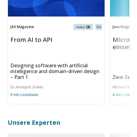
JAX Magazine
Java Magazin
Artikel
EN
From AI to API
Microser
einsetz
Designing software with artificial
intelligence and domain-driven design
– Part 1
Zwei Exper
Dr. Annegret Junker
Michael Hofm
9
min Lesedauer
4
min Lesedau
Unsere Experten