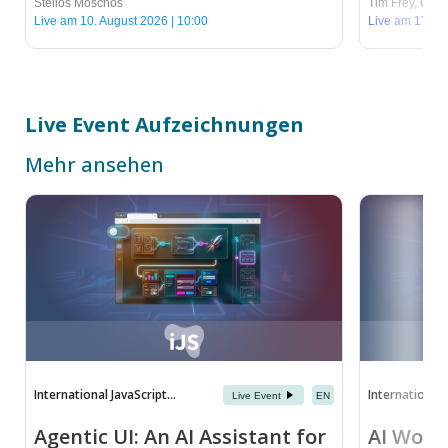
Stelios Moschos
Tim Frey
,
Chris
Live am 10. August 2026 | 10:00
Live am 17. Au
Live Event Aufzeichnungen
Mehr ansehen
International JavaScript...
International J
Live Event
EN
Agentic UI: An AI Assistant for
AI Workf