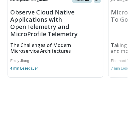
Observe Cloud Native
Microser
Applications with
To Go?
OpenTelemetry and
MicroProfile Telemetry
The Challenges of Modern
Taking a c
Microservice Architectures
and monol
Emily Jiang
Eberhard Wolf
4
min Lesedauer
7
min Lesedau