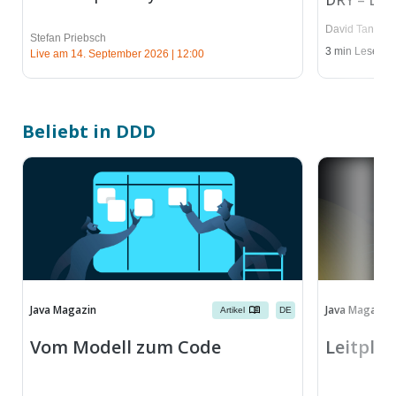
DRY – Don’
David Tanzer
Stefan Priebsch
3
min Lesedau
Live am 14. September 2026 | 12:00
Beliebt in DDD
Java Magazin
Java Magazin
Artikel
DE
Vom Modell zum Code
Leitpla