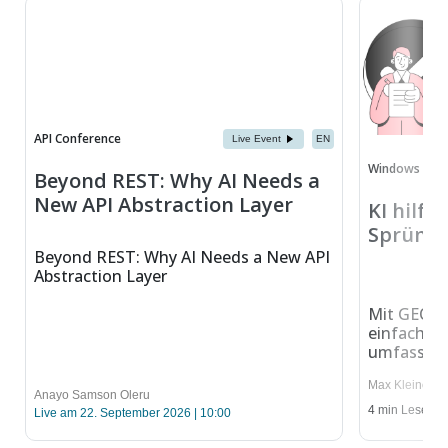
API Conference
Live Event
EN
Windows Dev
Beyond REST: Why AI Needs a
New API Abstraction Layer
KI hilft
Sprüng
Beyond REST: Why AI Needs a New API
Abstraction Layer
Mit GEO In
einfachen
umfassend
Max Kleiner
Anayo Samson Oleru
4
min Lesedau
Live am 22. September 2026 | 10:00