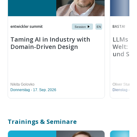
entwickler summit
BASTA!
Session
EN
Taming AI in Industry with
LLMs in
Domain-Driven Design
Welt: C
und Sag
Nikita Golovko
Oliver Sturm
Donnerstag - 17. Sep. 2026
Dienstag - 29.
Trainings & Seminare