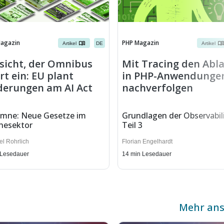
agazin
PHP Magazin
Artikel
DE
Artikel
sicht, der Omnibus
Mit Tracing den Abl
rt ein: EU plant
in PHP-Anwendunge
erungen am AI Act
nachverfolgen
umne: Neue Gesetze im
Grundlagen der Observabili
nesektor
Teil 3
el Rohrlich
Florian Engelhardt
 Lesedauer
14
min Lesedauer
Mehr an