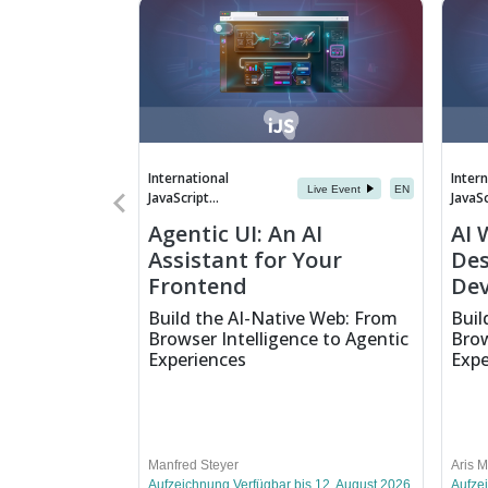
International
Intern
Live Event
EN
JavaScript...
JavaSc
Agentic UI: An AI
AI 
Assistant for Your
Des
Frontend
De
Build the AI-Native Web: From
Buil
Browser Intelligence to Agentic
Brow
Experiences
Expe
Manfred Steyer
Aris 
Aufzeichnung Verfügbar bis 12. August 2026
Aufze