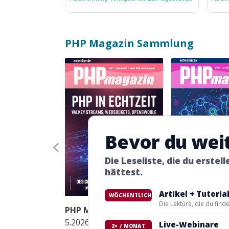
PHP Magazin
Sammlung
Bevor du weite
Die Leseliste, die du erstel
hättest.
Artikel + Tutoria
WÖCHENTLICH
Die Lektüre, die du find
PHP Magazin
PHP Magazin
5.2026
4.2026
Live-Webinare
2× / MONAT