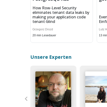
How Row-Level Security
eliminates tenant data leaks by
making your application code
Even
tenant-blind
Einf
Grzegorz Drozd
Lutz 
20
min Lesedauer
13
mi
Unsere Experten