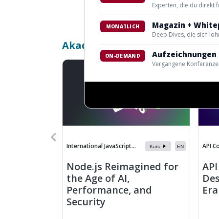
Experten, die du direkt 
Magazin + White
MONATLICH
Deep Dives, die sich lo
Akademie
Aufzeichnungen 
ON-DEMAND
Vergangene Konferenzen
International JavaScript...
API C
Kurs
EN
Node.js Reimagined for
API
the Age of AI,
Des
Performance, and
Era
Security