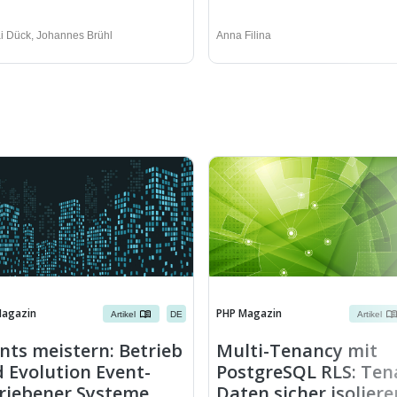
ai Dück
,
Johannes Brühl
Anna Filina
Magazin
PHP Magazin
Artikel
DE
Artikel
nts meistern: Betrieb
Multi-Tenancy mit
 Evolution Event-
PostgreSQL RLS: Ten
riebener Systeme
Daten sicher isoliere