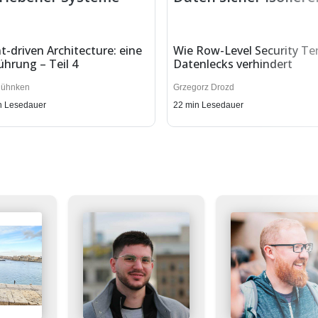
t-driven Architecture: eine
Wie Row-Level Security Te
ührung – Teil 4
Datenlecks verhindert
Hühnken
Grzegorz Drozd
n Lesedauer
22
min Lesedauer