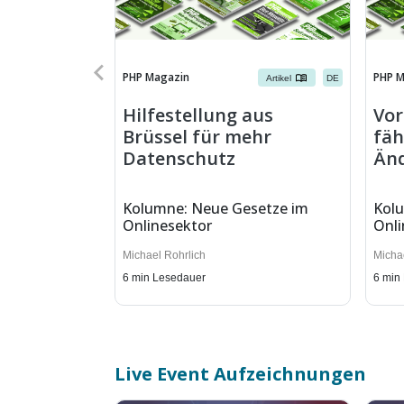
PHP Magazin
PHP M
Artikel
DE
Hilfestellung aus
Vor
Brüssel für mehr
fäh
Datenschutz
Änd
Kolumne: Neue Gesetze im
Kol
Onlinesektor
Onli
Michael Rohrlich
Micha
6
min Lesedauer
6
min
Live Event Aufzeichnungen