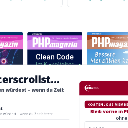
rscrollst...
len würdest – wenn du Zeit
KOSTENLOSE MEMBE
ls
Bleib vorne in
en würdest – wenn du Zeit hättest
PHP Magazin
ohne 
PHP Magazin
2.2026
3.2026