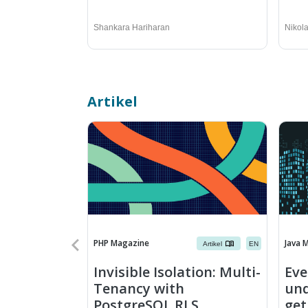
Shankara Hariharan
Nikol
Artikel
PHP Magazine
Java 
Artikel
EN
Invisible Isolation: Multi-
Eve
Tenancy with
und
PostgreSQL RLS
get