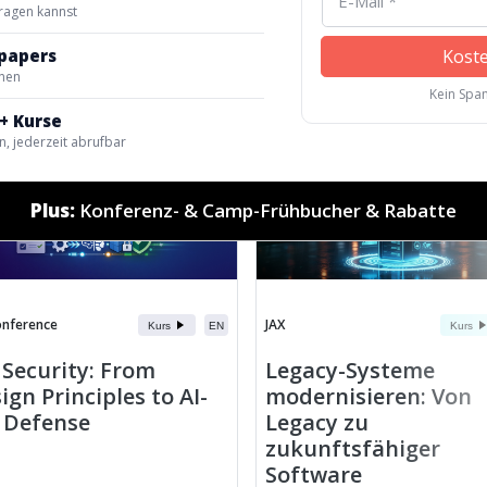
fragen kannst
Kost
papers
hnen
Kein Spam
+ Kurse
, jederzeit abrufbar
Plus:
Konferenz- & Camp-Frühbucher & Rabatte
onference
JAX
Kurs
EN
Kurs
 Security: From
Legacy-Systeme
ign Principles to AI-
modernisieren: Von
 Defense
Legacy zu
zukunftsfähiger
Software