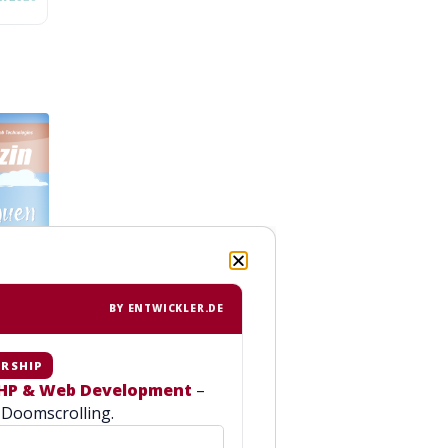
BY ENTWICKLER.DE
RSHIP
 PHP & Web Development
–
PHP Magazin
Doomscrolling.
PHP Magazin
6.2025
1.2026