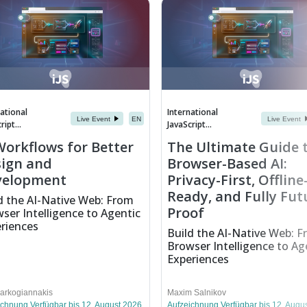
ational
International
Live Event
EN
Live Event
ript...
JavaScript...
Workflows for Better
The Ultimate Guide 
ign and
Browser-Based AI:
velopment
Privacy-First, Offline
Ready, and Fully Fut
d the AI-Native Web: From
Proof
ser Intelligence to Agentic
riences
Build the AI-Native Web: 
Browser Intelligence to Ag
Experiences
Markogiannakis
Maxim Salnikov
ichnung Verfügbar bis 12. August 2026
Aufzeichnung Verfügbar bis 12. Augu