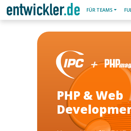
FÜR TEAMS
FU
PHP & Web
Developme