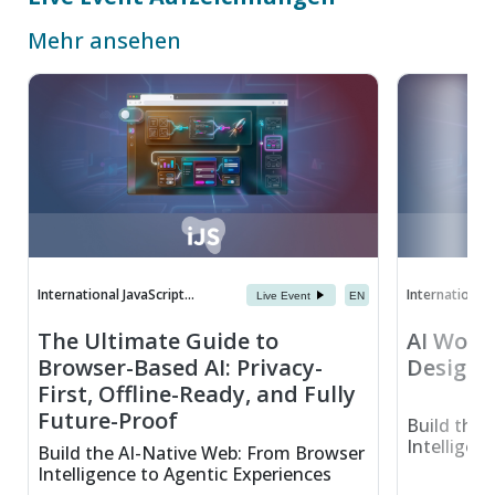
Mehr ansehen
International JavaScript...
International J
Live Event
EN
The Ultimate Guide to
AI Workf
Browser-Based AI: Privacy-
Design 
First, Offline-Ready, and Fully
Future-Proof
Build the 
Intelligen
Build the AI-Native Web: From Browser
Intelligence to Agentic Experiences