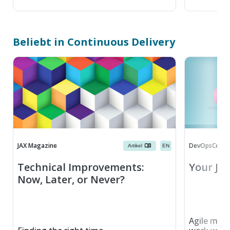
Beliebt in Continuous Delivery
JAX Magazine
DevOpsCon M
Artikel
EN
Technical Improvements:
Your Jir
Now, Later, or Never?
Agile meth