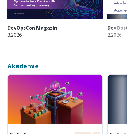
DevOpsCon Magazin
DevOpsCon
3.2026
2.2026
Akademie