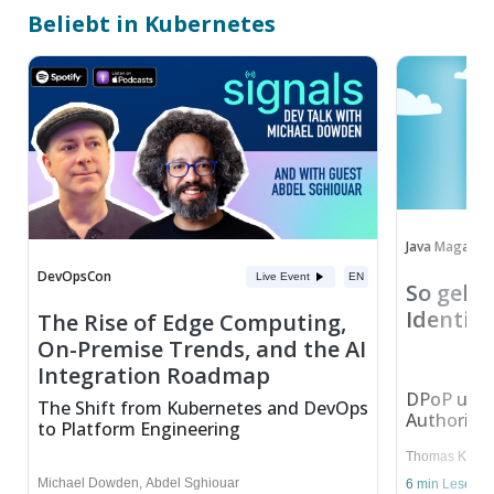
Beliebt in Kubernetes
Java Magazin
DevOpsCon
Live Event
EN
So gelin
Identitä
The Rise of Edge Computing,
On-Premise Trends, and the AI
Integration Roadmap
DPoP und 
The Shift from Kubernetes and DevOps
Authorizat
to Platform Engineering
Thomas Kruse
Michael Dowden
,
Abdel Sghiouar
6
min Lesedau