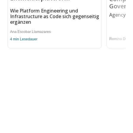
Governi
Wie Platform Engineering und
Agency In 
Infrastructure as Code sich gegenseitig
ergänzen
Ana Escobar Llamazares
Romina Druta
4
min Lesedauer