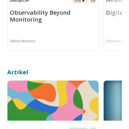
DevOpsCon
DevOpsCon
Kurs
EN
Observability Beyond
Digitale
Monitoring
Stelios Moschos
Christian Sal
Artikel