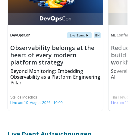
DevOpsCon
ML Conferenc
Live Event
EN
Observability belongs at the
Reduce 
heart of every modern
build se
platform strategy
workflo
Beyond Monitoring: Embedding
Sovereign 
Observability as a Platform Engineering
AI
Pillar
Stelios Moschos
Tim Frey
,
Chris
Live am 10. August 2026 | 10:00
Live am 17. Au
Live Event Aufzeichnungen