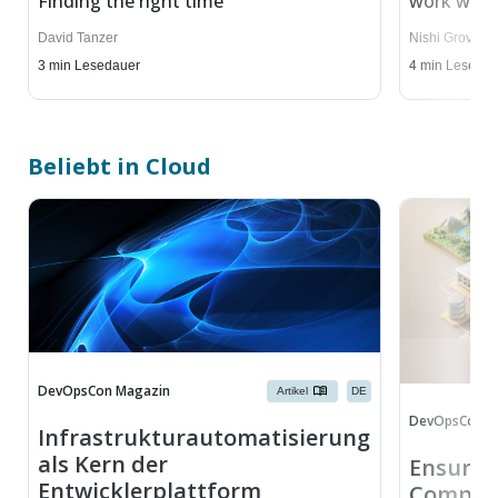
Finding the right time
work with 
David Tanzer
Nishi Grover 
3
min Lesedauer
4
min Lesedau
Beliebt in Cloud
DevOpsCon Magazin
Artikel
DE
DevOpsCon
Infrastrukturautomatisierung
als Kern der
Ensurin
Entwicklerplattform
Complia