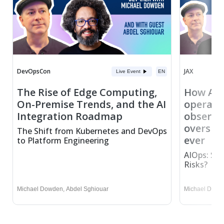
DevOpsCon
JAX
Live Event
EN
The Rise of Edge Computing,
How AI 
On-Premise Trends, and the AI
operati
Integration Roadmap
observa
oversig
The Shift from Kubernetes and DevOps
ever
to Platform Engineering
AIOps: Sma
Risks?
Michael Dowden
,
Abdel Sghiouar
Michael Dowd