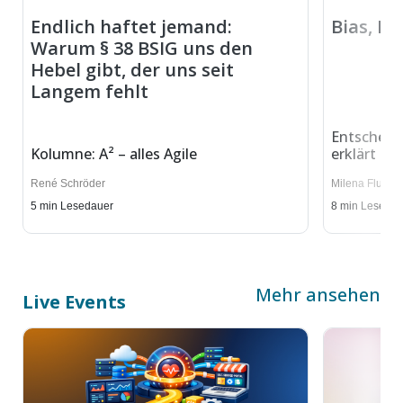
Endlich haftet jemand:
Bias, He
Warum § 38 BSIG uns den
Hebel gibt, der uns seit
Langem fehlt
Entscheid
Kolumne: A² – alles Agile
erklärt – T
René Schröder
Milena Fluck
,
5
min Lesedauer
8
min Lesedau
Mehr ansehen
Live Events