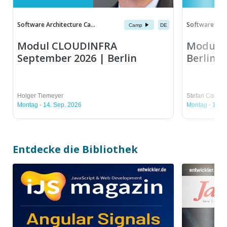
Software Architecture Ca...
Software Archi
Camp
DE
Modul CLOUDINFRA
Modul F
September 2026 | Berlin
Berlin
Holger Tiemeyer
Stefan Conrad
Montag - 14. Sep. 2026
Montag - 14. 
Entdecke die Bibliothek