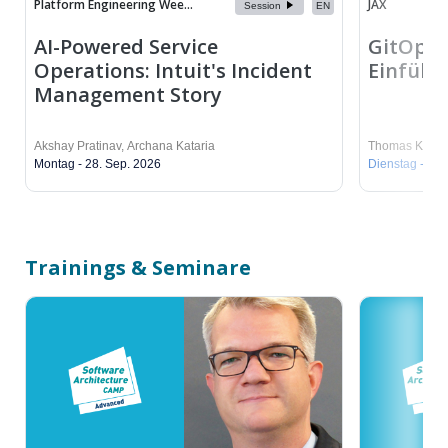
Platform Engineering Wee...
JAX
Session
EN
AI-Powered Service
GitOps 
Operations: Intuit's Incident
Einführ
Management Story
Akshay Pratinav
,
Archana Kataria
Thomas Kruse
Montag - 28. Sep. 2026
Dienstag - 03.
Trainings & Seminare