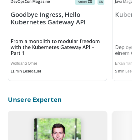
DevOpsCon Magazine
Java Magazin
Artikel
EN
Goodbye Ingress, Hello
Kuberne
Kubernetes Gateway API
From a monolith to modular freedom
with the Kubernetes Gateway API –
Deploymen
Part 1
einem Obj
Wolfgang Ofner
Erkan Yanar
11
min Lesedauer
5
min Lesedau
Unsere Experten