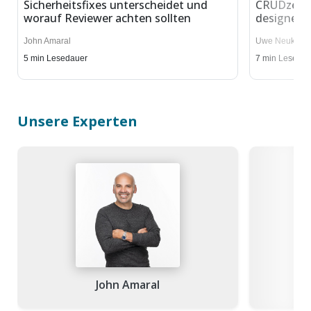
Sicherheitsfixes unterscheidet und
CRUDzefix
worauf Reviewer achten sollten
designed 
John Amaral
Uwe Neukam
,
5
min Lesedauer
7
min Lesedau
Unsere Experten
John Amaral