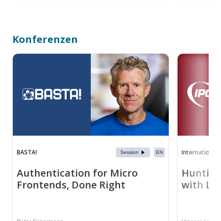
Konferenzen
BASTA!
International 
Session
EN
Authentication for Micro
Hunting 
Frontends, Done Right
with LL