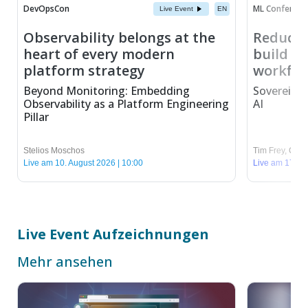
DevOpsCon
ML Conferenc
Live Event
EN
Observability belongs at the
Reduce 
heart of every modern
build se
platform strategy
workflo
Beyond Monitoring: Embedding
Sovereign 
Observability as a Platform Engineering
AI
Pillar
Stelios Moschos
Tim Frey
,
Chris
Live am 10. August 2026 | 10:00
Live am 17. Au
Live Event Aufzeichnungen
Mehr ansehen