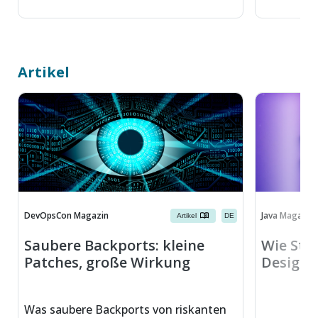
Artikel
DevOpsCon Magazin
Java Magazin
Artikel
DE
Saubere Backports: kleine
Wie Sta
Patches, große Wirkung
Design 
Was saubere Backports von riskanten