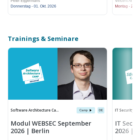
Peter Eijgermans
Vincent Amsto
Donnerstag - 01. Okt. 2026
Montag - 26. O
Trainings & Seminare
Software Architecture Ca...
IT Security C
Camp
DE
Modul WEBSEC September
IT Secu
2026 | Berlin
2026 | o