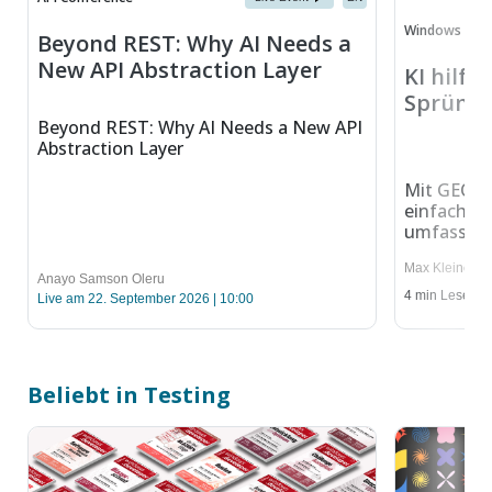
Windows Dev
Beyond REST: Why AI Needs a
New API Abstraction Layer
KI hilft
Sprüng
Beyond REST: Why AI Needs a New API
Abstraction Layer
Mit GEO In
einfachen
umfassend
Max Kleiner
Anayo Samson Oleru
4
min Lesedau
Live am 22. September 2026 | 10:00
Beliebt in Testing