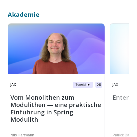
Akademie
JAX
JAX
Tutorial
DE
Vom Monolithen zum
Enterpri
Modulithen — eine praktische
Einführung in Spring
Modulith
Nils Hartmann
Patrick Baumg