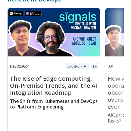
DevOpsCon
JAX
Live Event
EN
The Rise of Edge Computing,
How AI 
On-Premise Trends, and the AI
operati
Integration Roadmap
observa
oversig
The Shift from Kubernetes and DevOps
ever
to Platform Engineering
AIOps: Sma
Risks?