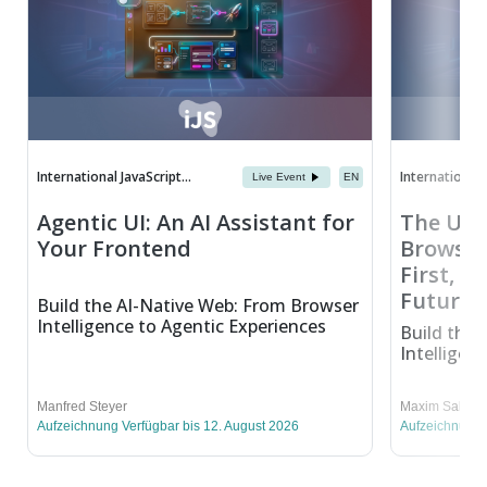
International JavaScript...
International J
Live Event
EN
Agentic UI: An AI Assistant for
The Ult
Your Frontend
Browser-
First, O
Future-
Build the AI-Native Web: From Browser
Intelligence to Agentic Experiences
Build the 
Intelligen
Manfred Steyer
Maxim Salniko
Aufzeichnung Verfügbar bis 12. August 2026
Aufzeichnung 