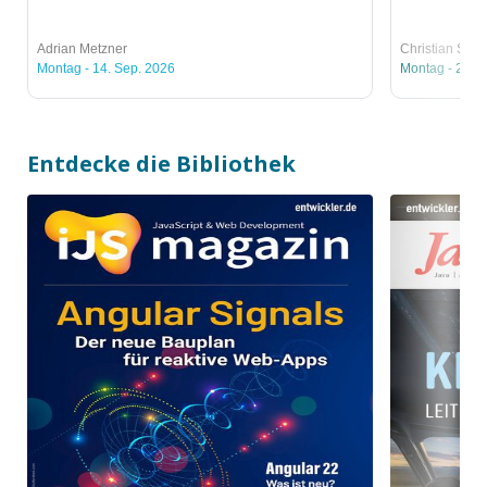
Adrian Metzner
Christian Schn
Montag - 14. Sep. 2026
Montag - 21. 
Entdecke die Bibliothek