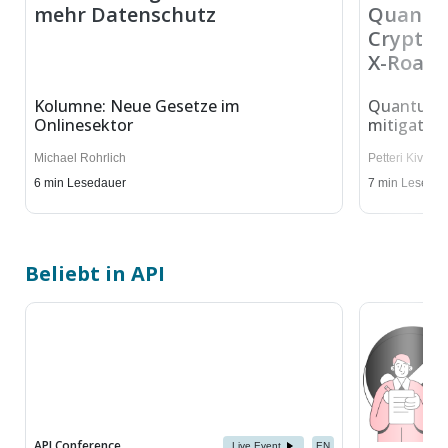
mehr Datenschutz
Quantum
Cryptog
X-Road 
Kolumne: Neue Gesetze im
Quantum th
Onlinesektor
mitigation
Michael Rohrlich
Petteri Kivimäk
6
min Lesedauer
7
min Lesedau
Beliebt in API
API Conference
Live Event
EN