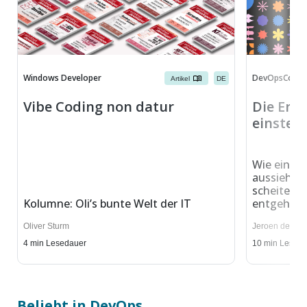
Windows Developer
DevOpsCon M
Artikel
DE
Vibe Coding non datur
Die Entw
einstell
Wie eine 
aussieht, 
scheitern
Kolumne: Oli’s bunte Welt der IT
entgeht
Oliver Sturm
Jeroen de De
4
min Lesedauer
10
min Lesed
Beliebt in DevOps