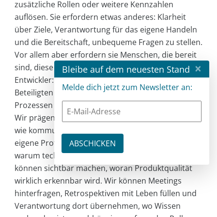
zusätzliche Rollen oder weitere Kennzahlen
auflösen. Sie erfordern etwas anderes: Klarheit
über Ziele, Verantwortung für das eigene Handeln
und die Bereitschaft, unbequeme Fragen zu stellen.
Vor allem aber erfordern sie Menschen, die bereit
×
sind, diese Verantwortung zu übernehmen. Als
Bleibe auf dem neuesten Stand
Entwickler:innen, Architekt:innen und alle anderen
Melde dich jetzt zum Newsletter an:
Beteiligten in agilen Teams sind wir diesen
Prozessen nicht ausgeliefert. Wir sind Teil davon.
Wir prägen, wie geschätzt wird, wie gemessen wird,
wie kommuniziert wird und wie ernst wir unsere
eigene Profession nehmen. Wir können erklären,
warum technische Exzellenz kein Luxus ist. Wir
können sichtbar machen, woran Produktqualität
wirklich erkennbar wird. Wir können Meetings
hinterfragen, Retrospektiven mit Leben füllen und
Verantwortung dort übernehmen, wo Wissen