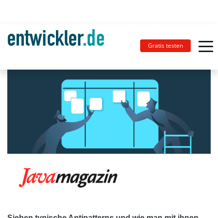
Gratis testen
Sieben typische Antipatterns und wie man mit ihnen