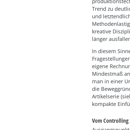
produktionstec
Trend zu deutli
und letztendlic
Methodenlastig
kreative Diszip
länger ausfalle
In diesem Sinne
Fragestellungen
eigene Rechnung
Mindestmaß an C
man in einer U
die Beweggründ
Artikelserie (s
kompakte Einfü
Vom Controlling 
Ausgangspunkt a