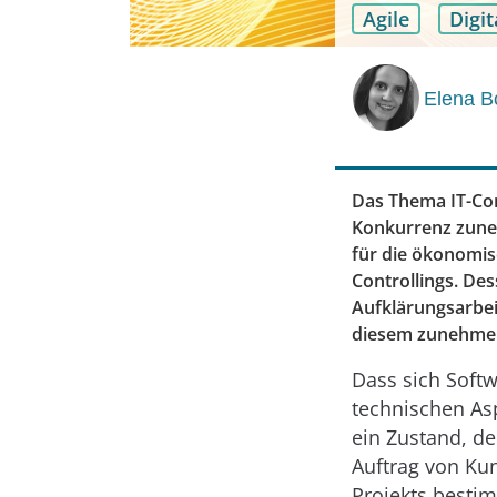
Agile
Digi
Elena B
Das Thema IT-Con
Konkurrenz zune
für die ökonomisc
Controllings. De
Aufklärungsarbe
diesem zunehmen
Dass sich Soft
technischen As
ein Zustand, d
Auftrag von Ku
Projekts bestim