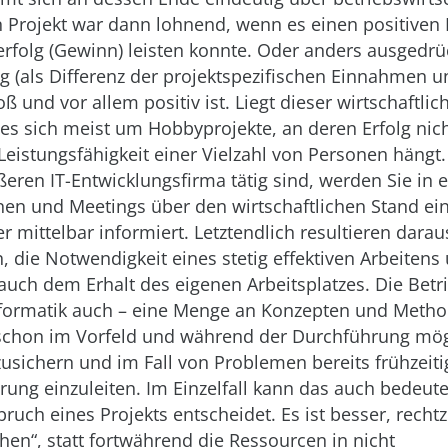
n Projekt war dann lohnend, wenn es einen positiven
folg (Gewinn) leisten konnte. Oder anders ausgedrü
g (als Differenz der projektspezifischen Einnahmen 
ß und vor allem positiv ist. Liegt dieser wirtschaftlic
 es sich meist um Hobbyprojekte, an deren Erfolg nich
 Leistungsfähigkeit einer Vielzahl von Personen hängt
ößeren IT-Entwicklungsfirma tätig sind, werden Sie in e
nen und Meetings über den wirtschaftlichen Stand ein
r mittelbar informiert. Letztendlich resultieren darau
, die Notwendigkeit eines stetig effektiven Arbeitens
 auch dem Erhalt des eigenen Arbeitsplatzes. Die Betr
Informatik auch – eine Menge an Konzepten und Metho
schon im Vorfeld und während der Durchführung mög
usichern und im Fall von Problemen bereits frühze
rung einzuleiten. Im Einzelfall kann das auch bedeut
ruch eines Projekts entscheidet. Es ist besser, rechtze
ehen“, statt fortwährend die Ressourcen in nicht