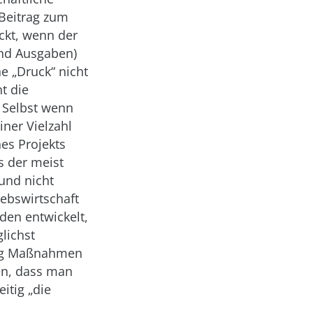
 Beitrag zum
ckt, wenn der
und Ausgaben)
he „Druck“ nicht
t die
. Selbst wenn
iner Vielzahl
es Projekts
s der meist
 und nicht
iebswirtschaft
den entwickelt,
lichst
itig Maßnahmen
en, dass man
itig „die