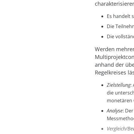
charakterisiere
Es handelt 
Die Teilneh
Die vollstä
Werden mehrere
Multiprojektcon
anhand der übe
Regelkreises lä
Zielstellung
:
die untersc
monetären G
Analyse
: Der
Messmethode
Vergleich/Be