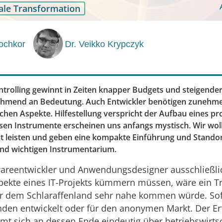
tale Transformation
ochkor
Dr. Veikko Krypczyk
trolling gewinnt in Zeiten knapper Budgets und steigender
hmend an Bedeutung. Auch Entwickler benötigen zunehmen
hen Aspekte. Hilfestellung verspricht der Aufbau eines pro
ssen Instrumente erscheinen uns anfangs mystisch. Wir wo
it leisten und geben eine kompakte Einführung und Stand
d wichtigen Instrumentarium.
wareentwickler und Anwendungsdesigner ausschließli
pekte eines IT-Projekts kümmern müssen, wäre ein T
er dem Schlaraffenland sehr nahe kommen würde. So
nden entwickelt oder für den anonymen Markt. Der Er
mt sich an dessen Ende eindeutig über betriebswirtsc