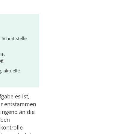
 Schnittstelle
it.
ng
, aktuelle
gabe es ist,
war entstammen
wingend an die
aben
kontrolle