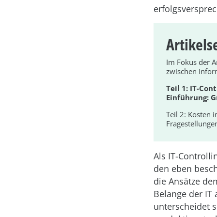
erfolgsverspre
Artikels
Im Fokus der Ar
zwischen Info
Teil 1: IT-Co
Einführung: G
Teil 2: Kosten 
Fragestellunge
Als IT-Controll
den eben besch
die Ansätze dem
Belange der IT
unterscheidet s