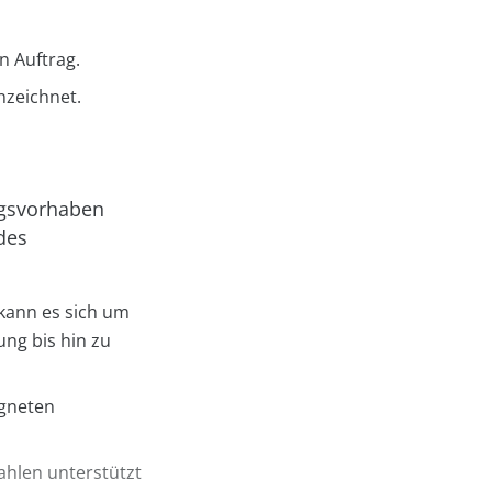
n Auftrag.
nzeichnet.
ungsvorhaben
des
 kann es sich um
ung bis hin zu
igneten
zahlen unterstützt