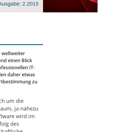
Ausgabe: 2.2015
 weltweiter
d einen Blick
fessionellen IT-
llen daher etwas
ortbestimmung zu
ch um die
raum, ja nahezu
ftware wird im
folg des
haftliche