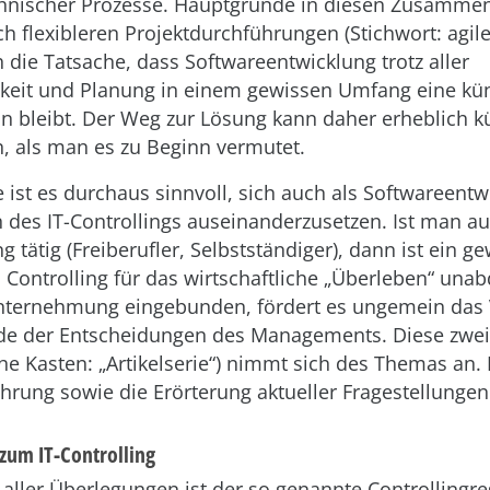
hnischer Prozesse. Hauptgründe in diesen Zusamme
ch flexibleren Projektdurchführungen (Stichwort: agi
h die Tatsache, dass Softwareentwicklung trotz aller
keit und Planung in einem gewissen Umfang eine kün
lin bleibt. Der Weg zur Lösung kann daher erheblich k
n, als man es zu Beginn vermutet.
 ist es durchaus sinnvoll, sich auch als Softwareentw
 des IT-Controllings auseinanderzusetzen. Ist man au
 tätig (Freiberufler, Selbstständiger), dann ist ein g
ontrolling für das wirtschaftliche „Überleben“ unabd
nternehmung eingebunden, fördert es ungemein das 
e der Entscheidungen des Managements. Diese zweit
iehe Kasten: „Artikelserie“) nimmt sich des Themas an. 
hrung sowie die Erörterung aktueller Fragestellunge
zum IT-Controlling
ller Überlegungen ist der so genannte Controllingreg