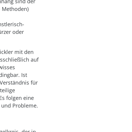
nhang sind der
le Methoden)
stlerisch-
ürzer oder
ickler mit den
sschließlich auf
ewisses
ingbar. Ist
Verständnis für
eilige
Es folgen eine
n und Probleme.
elkreis, der in