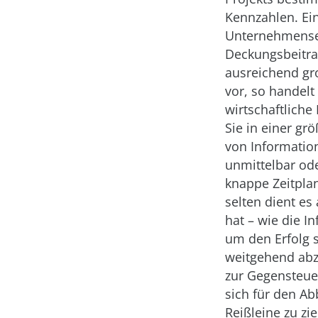
Kennzahlen. Ei
Unternehmenser
Deckungsbeitra
ausreichend gro
vor, so handelt
wirtschaftliche
Sie in einer gr
von Informatio
unmittelbar ode
knappe Zeitplan
selten dient es
hat – wie die 
um den Erfolg 
weitgehend abz
zur Gegensteue
sich für den Abb
Reißleine zu zi