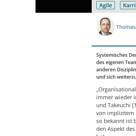
Agile
Karr
Thomas
Systemisches Den
des eigenen Team
anderen Diszipli
und sich weiterz
„Organisationa
immer wieder i
und Takeuchi [1
von implizitem
so bekannt ist 
den Aspekt des