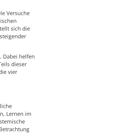
ele Versuche
hischen
llt sich die
 steigender
. Dabei helfen
ils dieser
ie vier
liche
n, Lernen im
stemische
 Betrachtung