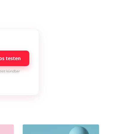
os testen
rzeit kündbar