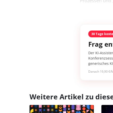
Prozessen und „
30 Tage kost
Frag en
Der KI-Assiste
Konferenzsessi
generisches K
Danach 19,90 €/M
Weitere Artikel zu di