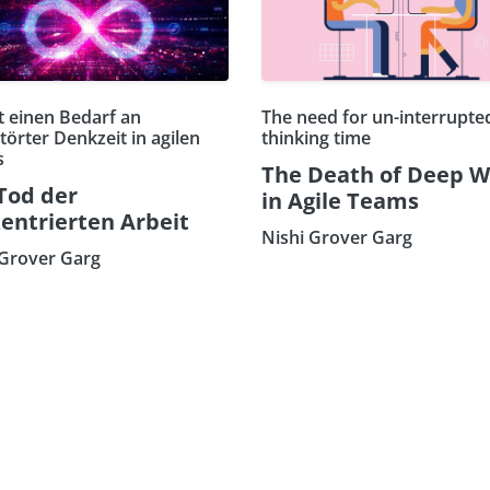
t einen Bedarf an
The need for un-interrupte
örter Denkzeit in agilen
thinking time
s
The Death of Deep W
Tod der
in Agile Teams
entrierten Arbeit
Nishi Grover Garg
 Grover Garg