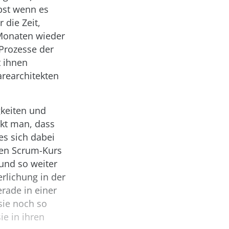
bst wenn es
 die Zeit,
 Monaten wieder
 Prozesse der
 ihnen
arearchitekten
gkeiten und
rkt man, dass
es sich dabei
en Scrum-Kurs
und so weiter
erlichung in der
rade in einer
sie noch so
ie in ihren