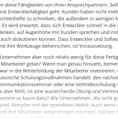
n diese Fähigkeiten von ihren Ansprechpartnern. Sel
eine Entwicklertätigkeit geht: Kunden haben nicht mehr
flichtenhefte zu schreiben, die außerdem in wenigen
 Es wird erwartet, dass sich Entwickler schnell in die
enken, auf Augenhöhe mit Kunden sprechen und mit
 auch diskutieren können. Dass Entwickler und Softw
nd ihre Werkzeuge beherrschen, ist Voraussetzung.
Unternehmen aber noch relativ wenig für diese Ferti
r Mitarbeiter getan? Wenn man genau hinsieht, beme
r in die Weiterbildung der Mitarbeiter investieren, 
lassische Schulungsmaßnahmen handelt: den nächst
Kommunikationsseminar oder eine Vertriebsschulung 
s aber fehlt, ist eine ausreichende Übung und Verinn
kommt es kaum dazu? Alle Unternehmen, die nicht ge
sind, kämpfen mit der operativen Hektik: Auch wenn 
und ihre Mitarbeiter weiterbringen möchten, stecken s