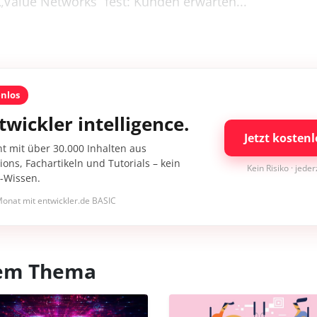
Value Networks“ fest: Kunden erwarten...
enlos
twickler intelligence.
Jetzt kostenl
nt mit über 30.000 Inhalten aus
ons, Fachartikeln und Tutorials – kein
Kein Risiko · jede
I-Wissen.
onat mit entwickler.de BASIC
esem Thema