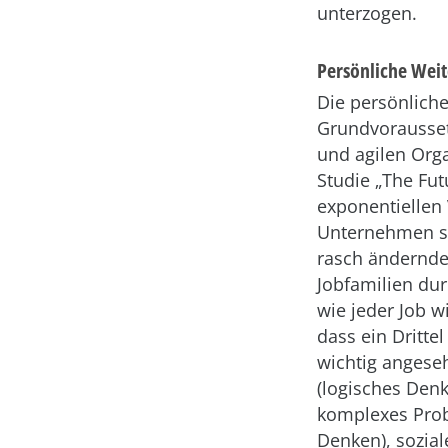
unterzogen.
Persönliche Weit
Die persönliche
Grundvorausset
und agilen Org
Studie „The Fut
exponentiellen
Unternehmen se
rasch ändernden
Jobfamilien dur
wie jeder Job w
dass ein Drittel
wichtig angeseh
(logisches Denke
komplexes Prob
Denken), sozia