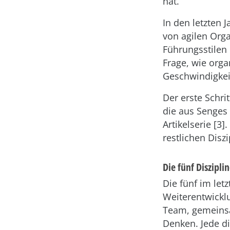
hat.
In den letzten 
von agilen Orga
Führungsstilen
Frage, wie orga
Geschwindigkei
Der erste Schri
die aus Senges
Artikelserie [3
restlichen Disz
Die fünf Diszipli
Die fünf im let
Weiterentwickl
Team, gemeinsa
Denken. Jede d