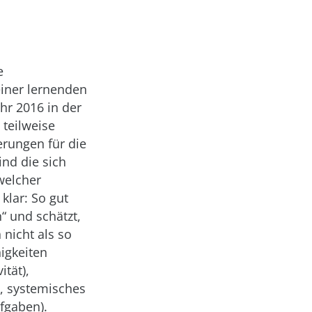
e
einer lernenden
hr 2016 in der
 teilweise
erungen für die
nd die sich
welcher
klar: So gut
“ und schätzt,
 nicht als so
higkeiten
ität),
, systemisches
fgaben).