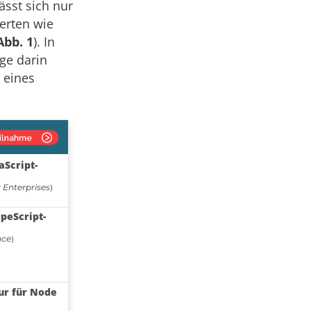
ässt sich nur
erten wie
Abb. 1
). In
ige darin
 eines