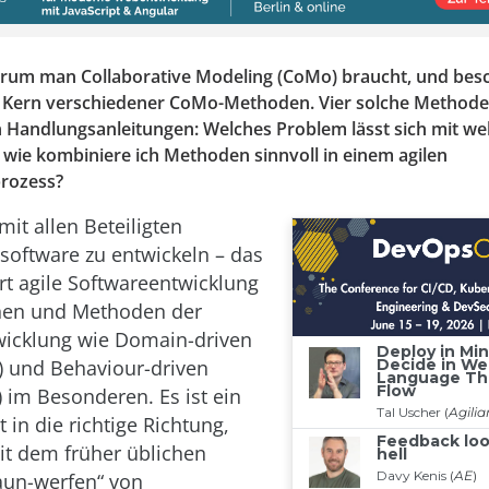
arum man Collaborative Modeling (CoMo) braucht, und bes
ern verschiedener CoMo-Methoden. Vier solche Methoden
 Handlungsanleitungen: Welches Problem lässt sich mit w
wie kombiniere ich Methoden sinnvoll in einem agilen
rozess?
t allen Beteiligten
oftware zu entwickeln – das
ert agile Softwareentwicklung
nen und Methoden der
wicklung wie Domain-driven
) und Behaviour-driven
 im Besonderen. Es ist ein
t in die richtige Richtung,
it dem früher üblichen
aun-werfen“ von