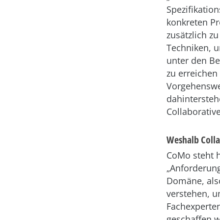
Spezifikati
konkreten Pr
zusätzlich z
Techniken, u
unter den Be
zu erreichen
Vorgehenswe
dahintersteh
Collaborati
Weshalb Colla
CoMo steht h
„Anforderung
Domäne, als
verstehen, 
Fachexperten
geschaffen w