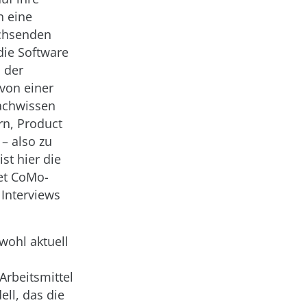
n eine
chsenden
die Software
 der
von einer
Fachwissen
rn, Product
– also zu
st hier die
det CoMo-
 Interviews
wohl aktuell
Arbeitsmittel
ll, das die