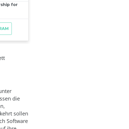
tt
unter
ssen die
n,
ehrt sollen
ch Software
uf ihre