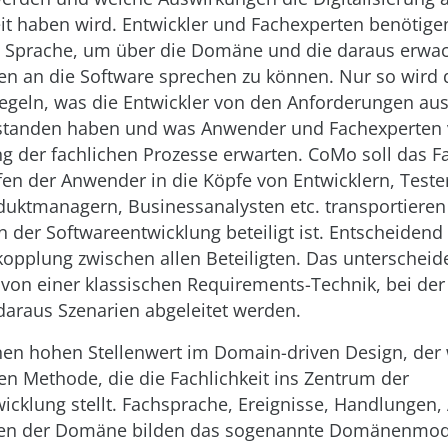
eit haben wird. Entwickler und Fachexperten benötige
Sprache, um über die Domäne und die daraus erwa
n an die Software sprechen zu können. Nur so wird 
egeln, was die Entwickler von den Anforderungen aus
tanden haben und was Anwender und Fachexperten 
ung der fachlichen Prozesse erwarten. CoMo soll das 
en der Anwender in die Köpfe von Entwicklern, Teste
uktmanagern, Businessanalysten etc. transportieren 
 der Softwareentwicklung beteiligt ist. Entscheidend i
kopplung zwischen allen Beteiligten. Das unterschei
. von einer klassischen Requirements-Technik, bei der
daraus Szenarien abgeleitet werden.
en hohen Stellenwert im Domain-driven Design, der 
ten Methode, die die Fachlichkeit ins Zentrum der
icklung stellt. Fachsprache, Ereignisse, Handlungen, 
ren der Domäne bilden das sogenannte Domänenmode