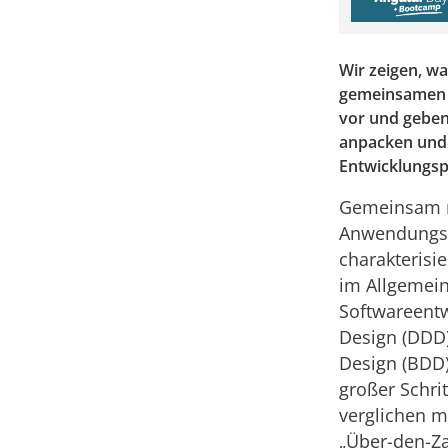
Wir zeigen, w
gemeinsamen K
vor und geben
anpacken und 
Entwicklungsp
Gemeinsam mi
Anwendungss
charakterisi
im Allgemei
Softwareent
Design (DDD
Design (BDD)
großer Schrit
verglichen m
„Über-den-Z