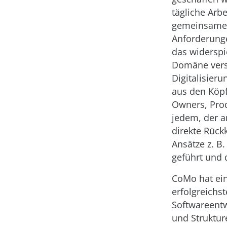
tägliche Arb
gemeinsame 
Anforderunge
das widerspi
Domäne vers
Digitalisier
aus den Köpf
Owners, Prod
jedem, der an
direkte Rück
Ansätze z. B
geführt und 
CoMo hat ein
erfolgreichs
Softwareentw
und Struktu