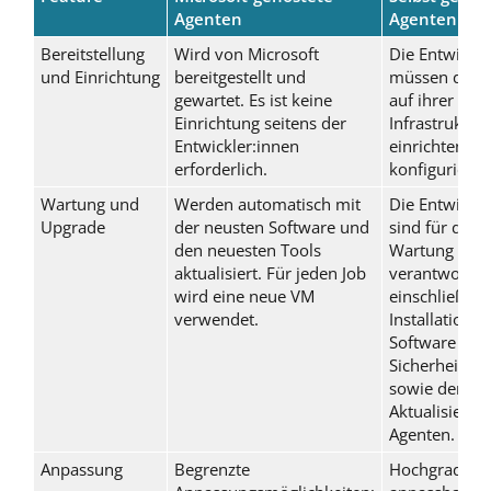
Agenten
Agenten
Bereitstellung
Wird von Microsoft
Die Entwickle
und Einrichtung
bereitgestellt und
müssen die A
gewartet. Es ist keine
auf ihrer eig
Einrichtung seitens der
Infrastruktur 
Entwickler:innen
einrichten un
erforderlich.
konfigurieren
Wartung und
Werden automatisch mit
Die Entwickle
Upgrade
der neusten Software und
sind für die 
den neuesten Tools
Wartung
aktualisiert. Für jeden Job
verantwortlic
wird eine neue VM
einschließlic
verwendet.
Installation v
Software und
Sicherheitspa
sowie der
Aktualisierun
Agenten.
Anpassung
Begrenzte
Hochgradig