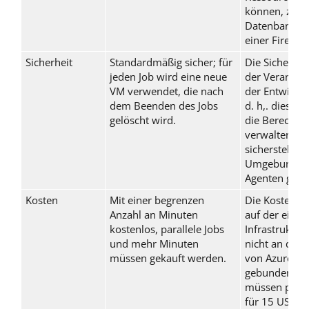
können, z. B.
Datenbank hi
einer Firewall
Sicherheit
Standardmäßig sicher; für
Die Sicherheit
jeden Job wird eine neue
der Verantwo
VM verwendet, die nach
der Entwickle
dem Beenden des Jobs
d. h,. diese 
gelöscht wird.
die Berechti
verwalten un
sicherstellen,
Umgebung d
Agenten gehär
Kosten
Mit einer begrenzen
Die Kosten b
Anzahl an Minuten
auf der eigen
kostenlos, parallele Jobs
Infrastruktur
und mehr Minuten
nicht an die 
müssen gekauft werden.
von Azure D
gebunden. Be
müssen parall
für 15 USD p