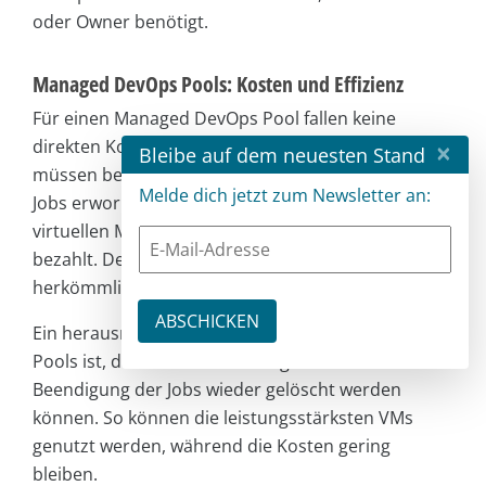
oder Owner benötigt.
Managed DevOps Pools: Kosten und Effizienz
Für einen Managed DevOps Pool fallen keine
direkten Kosten an. Wie bei Azure DevOps üblich,
×
Bleibe auf dem neuesten Stand
müssen bei Bedarf jedoch Lizenzen für parallele
Melde dich jetzt zum Newsletter an:
Jobs erworben werden. Ansonsten werden nur die
virtuellen Maschinen während ihrer Laufzeit
bezahlt. Der Preis ist dabei identisch zu dem von
herkömmlichen Azure VMs.
Ein herausragendes Feature von Managed DevOps
Pools ist, dass VMs bei Bedarf gestartet und nach
Beendigung der Jobs wieder gelöscht werden
können. So können die leistungsstärksten VMs
genutzt werden, während die Kosten gering
bleiben.