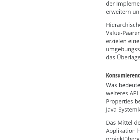
der Implemen
erweitern un
Hierarchisc
Value-Paare
erzielen ein
umgebungsspe
das Überlage
Konsumierend
Was bedeutet
weiteres API
Properties b
Java-Systemk
Das Mittel de
Applikation 
projektüberg