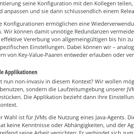
tierung seine Konfiguration mit den Kollegen teilen,
d anpassen und sie dann schlussendlich einem Relea
he Konfigurationen ermöglichen eine Wiederverwendu
n. Wir können damit unnötige Redundanzen vermeid
e effektive Vererbung von allgemeingültigen bis hin zu
zifischen Einstellungen. Dabei können wir – analog 
rn von Key-Value-Paaren entweder erlauben oder ver
e Applikationen
 nun non-invasiv in diesem Kontext? Wir wollen mögl
 benutzen, sondern die Laufzeitumgebung unserer JVM
estücken. Die Applikation bezieht dann ihre Einstell
ontext.
r Wahl ist für JVMs die Nutzung eines Java-Agents. Di
hat keine Kenntnisse oder Abhängigkeiten, und der A
reifend seine Arbeit verrichten: Er verbindet sich zum