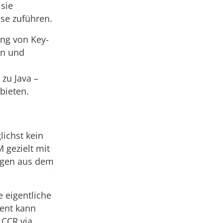
 sie
se zuführen.
ng von Key-
en und
zu Java –
bieten.
ichst kein
 gezielt mit
ungen aus dem
e eigentliche
gent kann
 CCR via