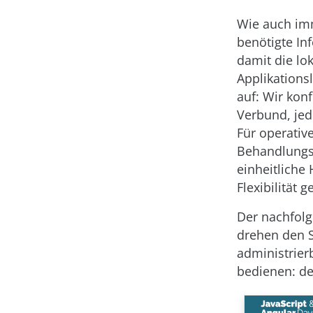
Wie auch imm
benötigte In
damit die lo
Applikations
auf: Wir konf
Verbund, jed
Für operative
Behandlungsw
einheitliche
Flexibilität 
Der nachfolg
drehen den S
administrier
bedienen: de