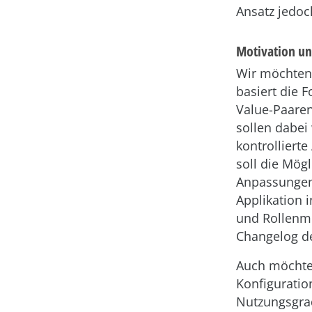
Ansatz jedoc
Motivation u
Wir möchten 
basiert die 
Value-Paare
sollen dabei
kontrolliert
soll die Mögl
Anpassungen 
Applikation 
und Rollenmo
Changelog d
Auch möchten
Konfiguratio
Nutzungsgrad