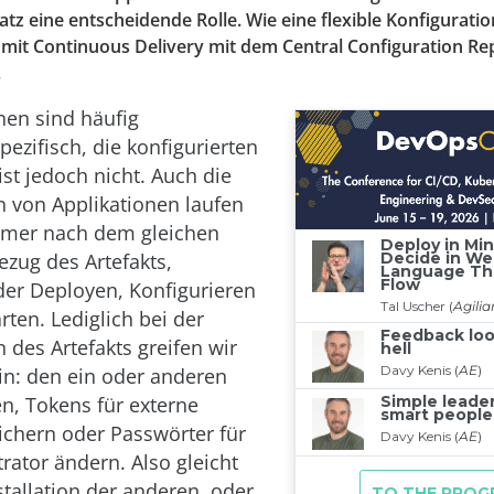
tz eine entscheidende Rolle. Wie eine flexible Konfigurati
 mit Continuous Delivery mit dem Central Configuration Re
.
nen sind häufig
zifisch, die konfigurierten
ist jedoch nicht. Auch die
en von Applikationen laufen
mmer nach dem gleichen
ezug des Artefakts,
er Deployen, Konfigurieren
rten. Lediglich bei der
 des Artefakts greifen wir
in: den ein oder anderen
en, Tokens für externe
chern oder Passwörter für
rator ändern. Also gleicht
stallation der anderen, oder