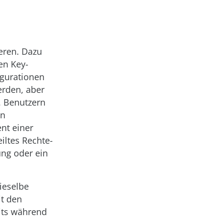
eren. Dazu
en Key-
gurationen
erden, aber
. Benutzern
nn
nt einer
iltes Rechte-
ung oder ein
ieselbe
it den
its während