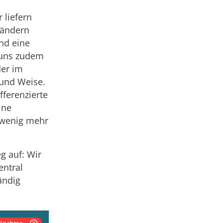
 liefern
rändern
nd eine
t uns zudem
der im
 und Weise.
fferenzierte
ine
n wenig mehr
g auf: Wir
entral
ändig