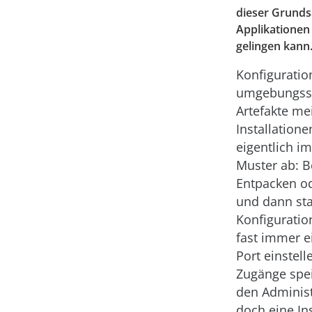
dieser Grundsa
Applikationen
gelingen kann
Konfiguratio
umgebungsspe
Artefakte me
Installation
eigentlich i
Muster ab: B
Entpacken od
und dann sta
Konfiguration
fast immer e
Port einstell
Zugänge spei
den Administ
doch eine In