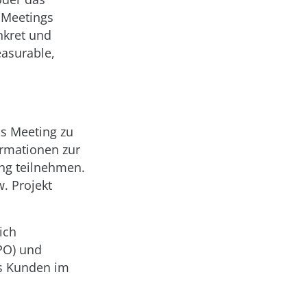
s Meetings
nkret und
easurable,
as Meeting zu
ormationen zur
ing teilnehmen.
w. Projekt
ich
PO) und
es Kunden im