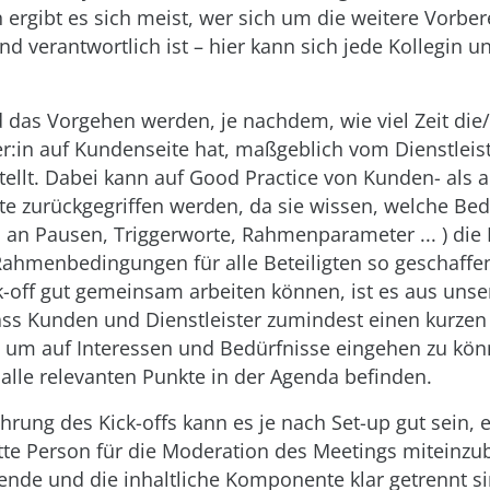
 ergibt es sich meist, wer sich um die weitere Vorber
d verantwortlich ist – hier kann sich jede Kollegin u
 das Vorgehen werden, je nachdem, wie viel Zeit die
r:in auf Kundenseite hat, maßgeblich vom Dienstleis
ellt. Dabei kann auf Good Practice von Kunden- als 
ite zurückgegriffen werden, da sie wissen, welche Bed
an Pausen, Triggerworte, Rahmenparameter ... ) die 
ahmenbedingungen für alle Beteiligten so geschaffen
k-off gut gemeinsam arbeiten können, ist es aus unser
ass Kunden und Dienstleister zumindest einen kurzen 
 um auf Interessen und Bedürfnisse eingehen zu kö
 alle relevanten Punkte in der Agenda befinden.
hrung des Kick-offs kann es je nach Set-up gut sein, 
itte Person für die Moderation des Meetings miteinzu
nde und die inhaltliche Komponente klar getrennt si