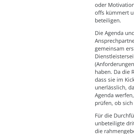
oder Motivation
offs kümmert un
beteiligen.
Die Agenda und
Ansprechpartne
gemeinsam erst
Dienstleisterse
(Anforderungen 
haben. Da die R
dass sie im Kic
unerlässlich, d
Agenda werfen,
prüfen, ob sich
Für die Durchfü
unbeteiligte dr
die rahmengebe