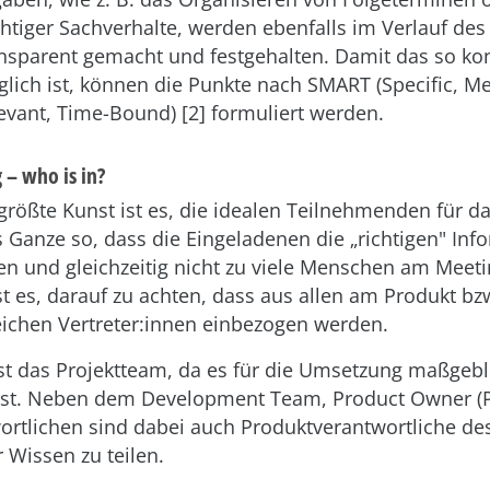
htiger Sachverhalte, werden ebenfalls im Verlauf de
nsparent gemacht und festgehalten. Damit das so ko
lich ist, können die Punkte nach SMART (Specific, M
evant, Time-Bound) [2] formuliert werden.
 – who is in?
größte Kunst ist es, die idealen Teilnehmenden für d
 Ganze so, dass die Eingeladenen die „richtigen" Inf
en und gleichzeitig nicht zu viele Menschen am Meet
st es, darauf zu achten, dass aus allen am Produkt bz
eichen Vertreter:innen einbezogen werden.
ist das Projektteam, da es für die Umsetzung maßgebl
 ist. Neben dem Development Team, Product Owner (
ortlichen sind dabei auch Produktverantwortliche d
 Wissen zu teilen.