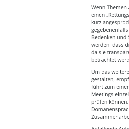
Wenn Themen au
einen „Rettung
kurz angesproch
gegebenenfalls
Bedenken und S
werden, dass di
da sie transpa
betrachtet werd
Um das weitere
gestalten, empf
führt zum eine
Meetings einzel
prüfen können.
Domänensprache
Zusammenarbeit
Anfallende Aufg