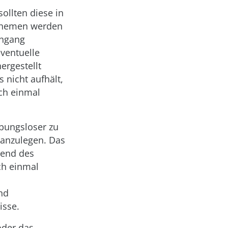
ollten diese in
n Themen werden
chgang
ventuelle
rgestellt
 nicht aufhält,
ch einmal
bungsloser zu
 anzulegen. Das
rend des
ch einmal
nd
isse.
oder das