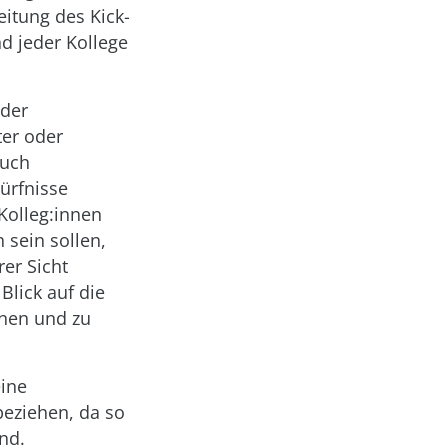
eitung des Kick-
nd jeder Kollege
/der
ter oder
auch
ürfnisse
Kolleg:innen
 sein sollen,
er Sicht
Blick auf die
nnen und zu
eine
beziehen, da so
nd.