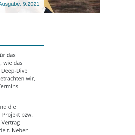
Ausgabe: 9.2021
für das
, wie das
n Deep-Dive
etrachten wir,
Termins
ind die
 Projekt bzw.
 Vertrag
delt. Neben