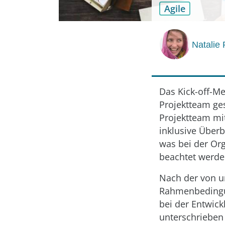
Agile
Natalie
Das Kick-off-Me
Projektteam ges
Projektteam mit
inklusive Über
was bei der Or
beachtet werden
Nach der von un
Rahmenbedingun
bei der Entwick
unterschrieben