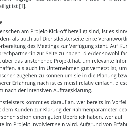
igt ist [1].
le
nschen am Projekt-Kick-off beteiligt sind, ist es sinn
en- als auch auf Dienstleisterseite ein:e Verantwortli
bereitung des Meetings zur Verfügung steht. Auf Kun
prechpartner:in zur Seite zu haben, die/der sowohl fa
k über das anstehende Projekt hat, um relevante Inf
haffen, als auch im Unternehmen gut vernetzt ist, u
nschen zugehen zu können um sie in die Planung bzw.
serer Erfahrung nach ist es meist relativ einfach, die
em nach der intensiven Auftragsklärung.
nstleisters kommt es darauf an, wer bereits im Vorfe
 dem Kunden zur Klärung der Rahmenparameter bete
ersonen schon einen guten Überblick haben, wer auf
ite im Projekt involviert sein wird. Aufgrund von Erf