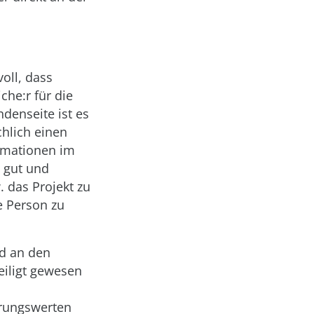
voll, dass
che:r für die
denseite ist es
chlich einen
ormationen im
m gut und
 das Projekt zu
se Person zu
ld an den
iligt gewesen
ahrungswerten