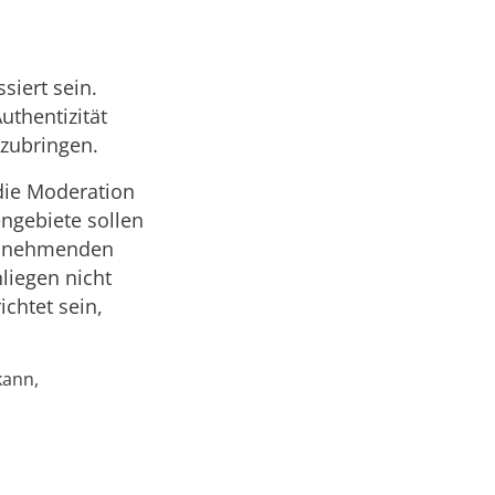
siert sein.
uthentizität
nzubringen.
die Moderation
ngebiete sollen
eilnehmenden
liegen nicht
chtet sein,
kann,