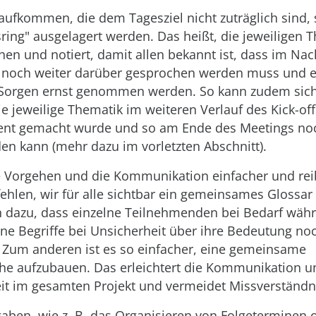
fkommen, die dem Tagesziel nicht zuträglich sind, s
sring" ausgelagert werden. Das heißt, die jeweilige
en und notiert, damit allen bekannt ist, dass im Na
 noch weiter darüber gesprochen werden muss und e
orgen ernst genommen werden. So kann zudem siche
e jeweilige Thematik im weiteren Verlauf des Kick-offs
rent gemacht wurde und so am Ende des Meetings no
en kann (mehr dazu im vorletzten Abschnitt).
 Vorgehen und die Kommunikation einfacher und rei
ehlen, wir für alle sichtbar ein gemeinsames Glossar
n dazu, dass einzelne Teilnehmenden bei Bedarf wäh
ne Begriffe bei Unsicherheit über ihre Bedeutung no
 Zum anderen ist es so einfacher, eine gemeinsame
 aufzubauen. Das erleichtert die Kommunikation u
 im gesamten Projekt und vermeidet Missverständn
aben, wie z. B. das Organisieren von Folgeterminen 