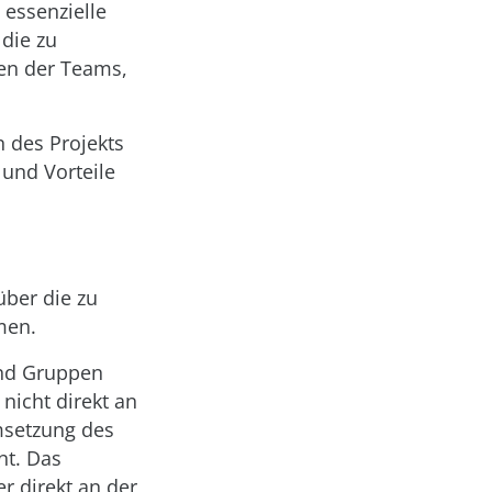
 essenzielle
 die zu
en der Teams,
 des Projekts
und Vorteile
über die zu
men.
und Gruppen
nicht direkt an
msetzung des
nt. Das
r direkt an der