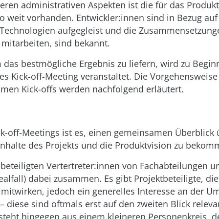
ren administrativen Aspekten ist die für das Produkt
o weit vorhanden. Entwickler:innen sind in Bezug auf
Technologien aufgegleist und die Zusammensetzung
mitarbeiten, sind bekannt.
as bestmögliche Ergebnis zu liefern, wird zu Beginn
s Kick-off-Meeting veranstaltet. Die Vorgehensweise 
men Kick-offs werden nachfolgend erläutert.
ck-off-Meetings ist es, einen gemeinsamen Überblick 
 Inhalte des Projekts und die Produktvision zu bekom
 beteiligten Vertertreter:innen von Fachabteilungen 
lfall) dabei zusammen. Es gibt Projektbeteiligte, die 
mitwirken, jedoch ein generelles Interesse an der U
– diese sind oftmals erst auf den zweiten Blick releva
teht hingegen aus einem kleineren Personenkreis, de