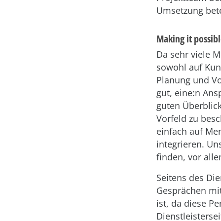
Umsetzung beteil
Making it possib
Da sehr viele Me
sowohl auf Kund
Planung und Vor
gut, eine:n Ans
guten Überblic
Vorfeld zu besc
einfach auf Me
integrieren. Un
finden, vor all
Seitens des Die
Gesprächen mit
ist, da diese P
Dienstleisterse