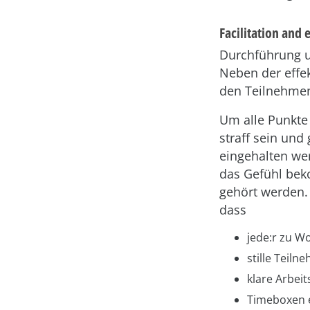
Facilitation and 
Durchführung un
Neben der effe
den Teilnehmen
Um alle Punkte
straff sein un
eingehalten we
das Gefühl bek
gehört werden. 
dass
jede:r zu W
stille Teiln
klare Arbeit
Timeboxen 