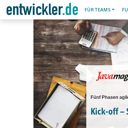
FÜR TEAMS
FU
Fünf Phasen agile
Kick-off – 