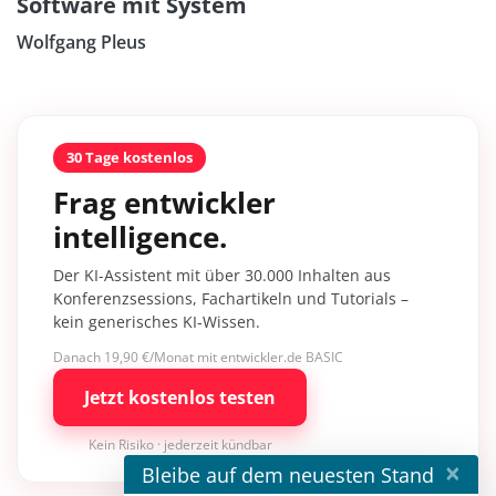
Software mit System
Wolfgang Pleus
30 Tage kostenlos
Frag entwickler
intelligence.
Der KI-Assistent mit über 30.000 Inhalten aus
Konferenzsessions, Fachartikeln und Tutorials –
kein generisches KI-Wissen.
Danach 19,90 €/Monat mit entwickler.de BASIC
Jetzt kostenlos testen
Kein Risiko · jederzeit kündbar
×
Bleibe auf dem neuesten Stand