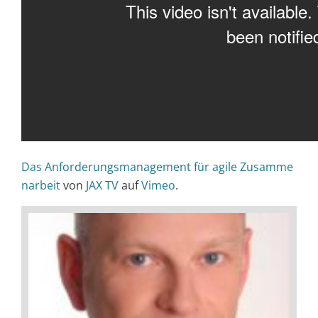
Das Anforderungsmanagement für agile Zusamme
narbeit
von
JAX TV
auf
Vimeo
.