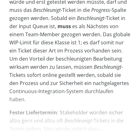
würde und erst getestet werden müsste, darf und
muss das
Beschleunigt
-Ticket in die
Progress
-Spalte
gezogen werden. Sobald ein
Beschleunigt
-Ticket in
der Input Queue ist,
muss
es als Nächstes von
einem Team-Member gezogen werden. Das globale
WIP-Limit für diese Klasse ist 1; es darf somit nur
ein Ticket dieser Art im Prozess vorhanden sein.
Um den Vorteil der beschleunigten Bearbeitung
wirksam werden zu lassen, müssen
Beschleunigt
-
Tickets sofort online gestellt werden, sobald sie
den Prozess und zur Sicherheit ein nachgelagertes
Continuous-Integration-System durchlaufen
haben.
Fester Liefertermin
: Stakeholder würden sicher
allzu gern und allzu oft
Beschleunigt
-Tickets in die
Teams geben. Dies würde jedoch dazu...