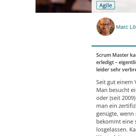
Agile
Marc Löf
Scrum Master kan
erledigt – eigen
leider sehr verbre
Seit gut einem 
Man besucht ein
oder (seit 2009
man ein zertifi
genügte, wenn 
bekommt eine s
losgelassen. Ka