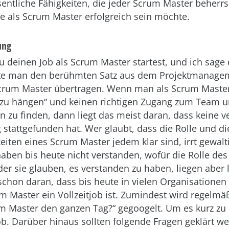
sentliche Fähigkeiten, die jeder Scrum Master beherr
e als Scrum Master erfolgreich sein möchte.
ung
u deinen Job als Scrum Master startest, und ich sage d
te man den berühmten Satz aus dem Projektmanage
 Scrum Master übertragen. Wenn man als Scrum Master
ft zu hängen“ und keinen richtigen Zugang zum Team 
n zu finden, dann liegt das meist daran, dass keine v
 stattgefunden hat. Wer glaubt, dass die Rolle und di
eiten eines Scrum Master jedem klar sind, irrt gewalti
ben bis heute nicht verstanden, wofür die Rolle de
Oder sie glauben, es verstanden zu haben, liegen aber l
chon daran, dass bis heute in vielen Organisationen 
m Master ein Vollzeitjob ist. Zumindest wird regelm
m Master den ganzen Tag?“ gegoogelt. Um es kurz zu 
tjob. Darüber hinaus sollten folgende Fragen geklärt w