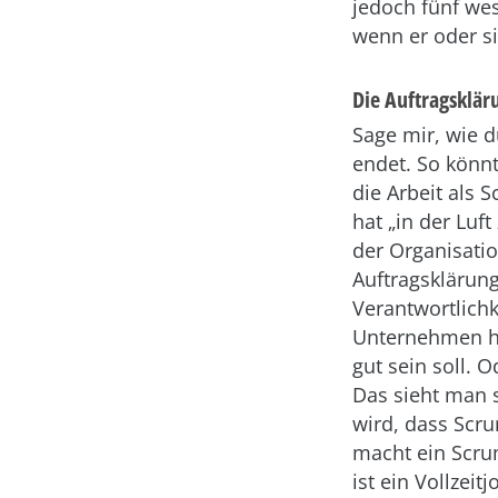
jedoch fünf we
wenn er oder si
Die Auftragsklär
Sage mir, wie d
endet. So könn
die Arbeit als
hat „in der Lu
der Organisatio
Auftragsklärung
Verantwortlichk
Unternehmen ha
gut sein soll. 
Das sieht man s
wird, dass Scru
macht ein Scru
ist ein Vollzei