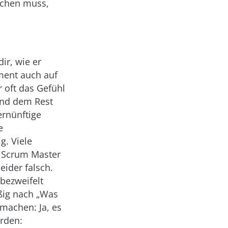
schen muss,
ir, wie er
ment auch auf
 oft das Gefühl
und dem Rest
ernünftige
e
g. Viele
s Scrum Master
eider falsch.
bezweifelt
äßig nach „Was
machen: Ja, es
erden: