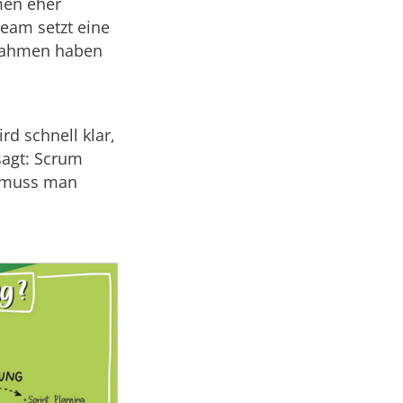
men eher
team setzt eine
snahmen haben
d schnell klar,
sagt: Scrum
, muss man