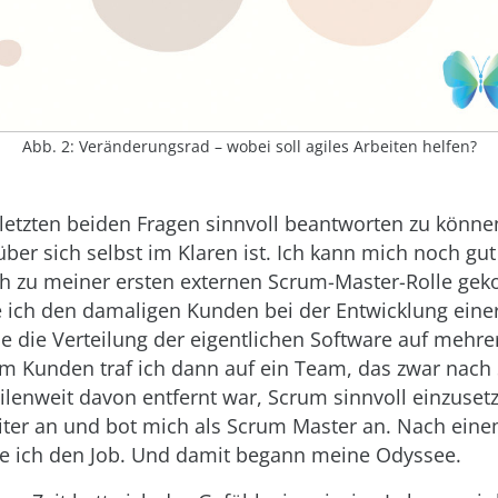
Abb. 2: Veränderungsrad – wobei soll agiles Arbeiten helfen?
etzten beiden Fragen sinnvoll beantworten zu können,
ber sich selbst im Klaren ist. Ich kann mich noch gu
ich zu meiner ersten externen Scrum-Master-Rolle ge
te ich den damaligen Kunden bei der Entwicklung eine
ie die Verteilung der eigentlichen Software auf mehr
eim Kunden traf ich dann auf ein Team, das zwar nach
ilenweit davon entfernt war, Scrum sinnvoll einzuset
iter an und bot mich als Scrum Master an. Nach ei
te ich den Job. Und damit begann meine Odyssee.