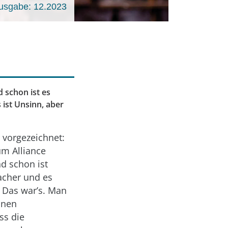
usgabe: 12.2023
 schon ist es
 ist Unsinn, aber
 vorgezeichnet:
um Alliance
nd schon ist
facher und es
 Das war’s. Man
onen
ss die