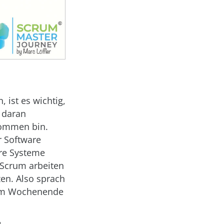
 ist es wichtig,
t daran
kommen bin.
r Software
ere Systeme
 Scrum arbeiten
zen. Also sprach
nem Wochenende