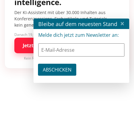
intelligence.
Der KI-Assistent mit über 30.000 Inhalten aus
Konferenzsessions, Fachartikeln und Tutorials –
×
Bleibe auf dem neuesten Stand
kein generisches KI-Wissen.
Melde dich jetzt zum Newsletter an:
Danach 19,90 €/Monat mit entwickler.de BASIC
Jetzt kostenlos testen
Kein Risiko · jederzeit kündbar