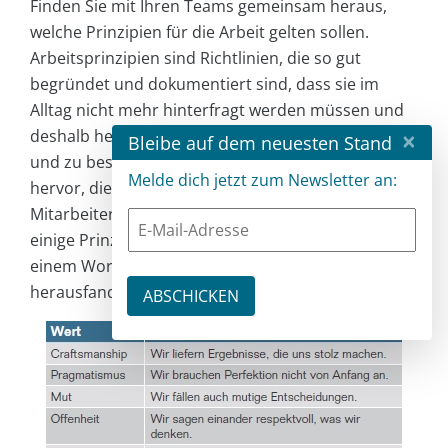
Finden Sie mit Ihren Teams gemeinsam heraus,
welche Prinzipien für die Arbeit gelten sollen.
Arbeitsprinzipien sind Richtlinien, die so gut
begründet und dokumentiert sind, dass sie im
Alltag nicht mehr hinterfragt werden müssen und
×
deshalb helfen, Entscheidungen zu vereinfachen
Bleibe auf dem neuesten Stand
und zu beschleunigen. Sie gehen aus den Werten
Melde dich jetzt zum Newsletter an:
hervor, die die Firma hat und die jeder einzelne
Mitarbeiter im Team hat. Tabelle 2 zeigt als Beispiel
einige Prinzipien, die ein Kunde von mir kürzlich in
einem Workshop mit seinen Teams und mir
herausfand.