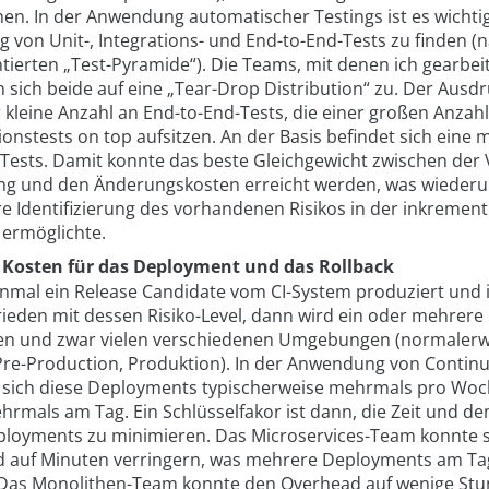
en. In der Anwendung automatischer Testings ist es wichtig,
g von Unit-, Integrations- und End-to-End-Tests zu finden (
ierten „Test-Pyramide“). Die Teams, mit denen ich gearbei
 sich beide auf eine „Tear-Drop Distribution“ zu. Der Ausd
 kleine Anzahl an End-to-End-Tests, die einer großen Anzah
ionstests on top aufsitzen. An der Basis befindet sich eine m
-Tests. Damit konnte das beste Gleichgewicht zwischen der 
g und den Änderungskosten erreicht werden, was wiederu
re Identifizierung des vorhandenen Risikos in der inkrement
 ermöglichte.
 Kosten für das Deployment und das Rollback
nmal ein Release Candidate vom CI-System produziert und 
rieden mit dessen Risiko-Level, dann wird ein oder mehrer
den und zwar vielen verschiedenen Umgebungen (normalerw
Pre-Production, Produktion). In der Anwendung von Continu
 sich diese Deployments typischerweise mehrmals pro Woc
hrmals am Tag. Ein Schlüsselfakor ist dann, die Zeit und d
ployments zu minimieren. Das Microservices-Team konnte 
 auf Minuten verringern, was mehrere Deployments am Ta
Das Monolithen-Team konnte den Overhead auf wenige St