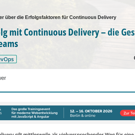
r über die Erfolgsfaktoren für Continuous Delivery
lg mit Continuous Delivery – die Ge
Teams
evOps
wer
ivery gilt mittlerweile als vielversprechender Weg für eine