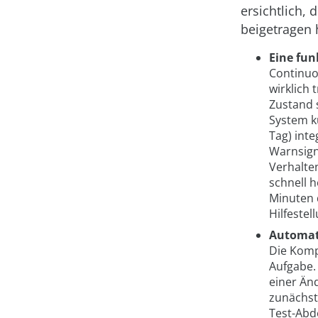
ersichtlich, 
beigetragen 
Eine fun
Continuou
wirklich 
Zustand 
System k
Tag) int
Warnsign
Verhalten
schnell 
Minuten d
Hilfestel
Automati
Die Komp
Aufgabe. 
einer Än
zunächst 
Test-Abd