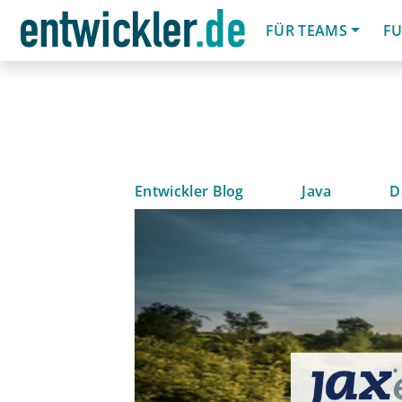
FÜR TEAMS
FU
Entwickler Blog
Java
D