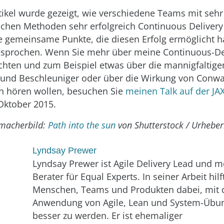
tikel wurde gezeigt, wie verschiedene Teams mit sehr
ichen Methoden sehr erfolgreich Continuous Delivery 
e gemeinsame Punkte, die diesen Erfolg ermöglicht h
sprochen. Wenn Sie mehr über meine Continuous-Del
hten und zum Beispiel etwas über die mannigfaltige
und Beschleuniger oder über die Wirkung von Conwa
n hören wollen, besuchen Sie
meinen Talk auf der JA
Oktober 2015.
macherbild:
Path into the sun
von Shutterstock / Urheber
Lyndsay Prewer
Lyndsay Prewer ist Agile Delivery Lead und
Berater für Equal Experts. In seiner Arbeit hilf
Menschen, Teams und Produkten dabei, mit 
Anwendung von Agile, Lean und System-Übu
besser zu werden. Er ist ehemaliger