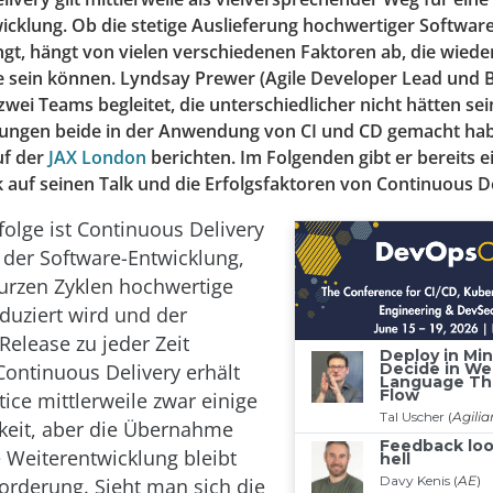
cklung. Ob die stetige Auslieferung hochwertiger Software
ingt, hängt von vielen verschiedenen Faktoren ab, die wied
e sein können. Lyndsay Prewer (Agile Developer Lead und 
 zwei Teams begleitet, die unterschiedlicher nicht hätten se
ungen beide in der Anwendung von CI und CD gemacht hab
f der
JAX London
berichten. Im Folgenden gibt er bereits e
auf seinen Talk und die Erfolgsfaktoren von Continuous Del
folge ist Continuous Delivery
n der Software-Entwicklung,
urzen Zyklen hochwertige
duziert wird und der
Release zu jeder Zeit
Continuous Delivery erhält
tice mittlerweile zwar einige
eit, aber die Übernahme
 Weiterentwicklung bleibt
orderung. Sieht man sich die