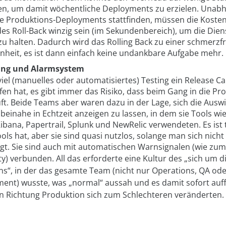
en, um damit wöchentliche Deployments zu erzielen. Unab
die Produktions-Deployments stattfinden, müssen die Koste
 des Roll-Back winzig sein (im Sekundenbereich), um die Di
zu halten. Dadurch wird das Rolling Back zu einer schmerzf
nheit, es ist dann einfach keine undankbare Aufgabe mehr.
ing und Alarmsystem
viel (manuelles oder automatisiertes) Testing ein Release C
fen hat, es gibt immer das Risiko, dass beim Gang in die Pr
uft. Beide Teams aber waren dazu in der Lage, sich die Ausw
beinahe in Echtzeit anzeigen zu lassen, in dem sie Tools wie
ibana, Papertrail, Splunk und NewRelic verwendeten. Es ist
ols hat, aber sie sind quasi nutzlos, solange man sich nicht
igt. Sie sind auch mit automatischen Warnsignalen (wie zum
y) verbunden. All d
as erforderte eine Kultur des „sich um d
“, in der das gesamte Team (nicht nur Operations, QA ode
ent) wusste, was „normal“ aussah und es damit sofort auffi
in Richtung Produktion sich zum Schlechteren veränderten.