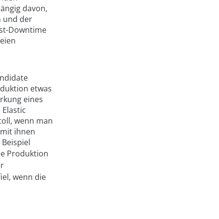
hängig davon,
n und der
enst-Downtime
reien
andidate
oduktion etwas
irkung eines
 Elastic
 toll, wenn man
 mit ihnen
 Beispiel
ie Produktion
r
el, wenn die