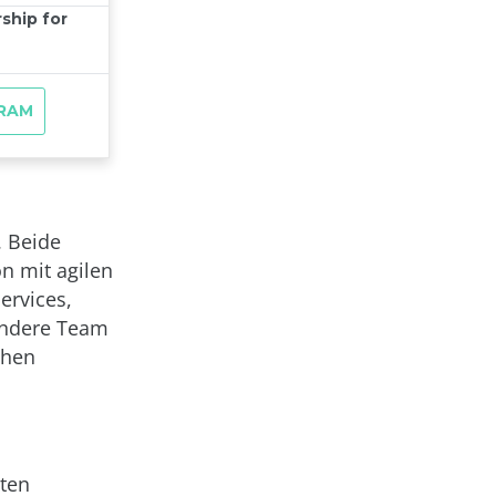
. Beide
n mit agilen
ervices,
andere Team
chen
ten