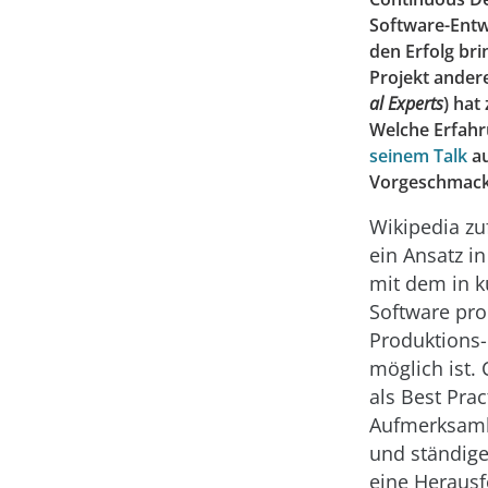
Software-Entwi
den Erfolg br
Projekt ander
al Experts
) hat
Welche Erfahr
seinem Talk
au
Vorgeschmack 
Wikipedia zu
ein Ansatz i
mit dem in k
Software pro
Produktions-
möglich ist. 
als Best Prac
Aufmerksamk
und ständige
eine Herausf