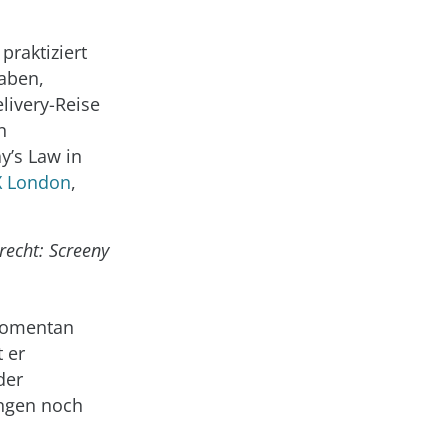
praktiziert
aben,
ivery-Reise
n
y’s Law in
X London
,
recht: Screeny
 momentan
t er
der
ngen noch