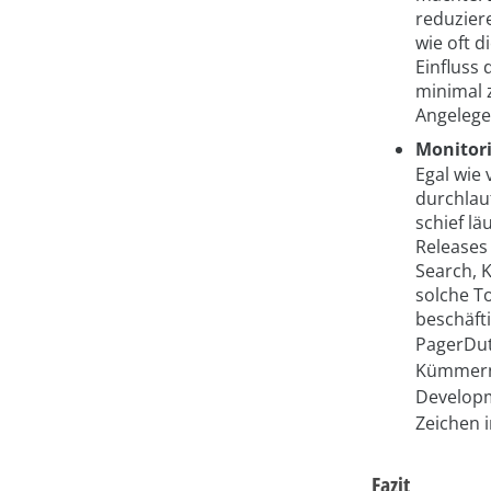
reduzier
wie oft 
Einfluss
minimal 
Angelege
Monitor
Egal wie 
durchlau
schief lä
Releases 
Search, K
solche To
beschäft
PagerDut
Kümmerns
Developm
Zeichen 
Fazit