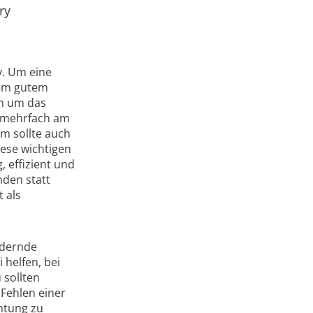
ry
y. Um eine
inem gutem
ch um das
 (mehrfach am
am sollte auch
iese wichtigen
, effizient und
nden statt
 als
rdernde
 helfen, bei
 sollten
 Fehlen einer
htung zu