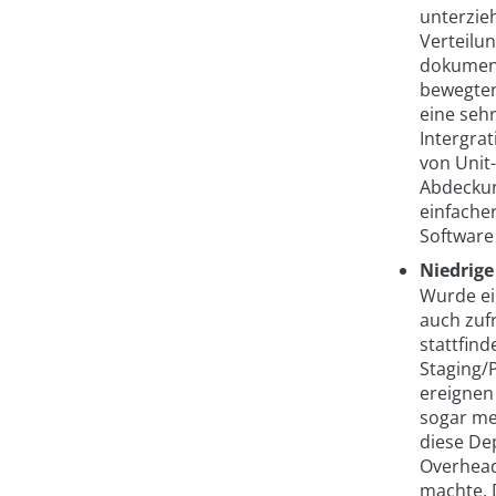
unterzieh
Verteilun
dokument
bewegten
eine sehr
Intergrat
von Unit
Abdeckun
einfache
Software
Niedrige
Wurde ei
auch zuf
stattfin
Staging/
ereignen
sogar me
diese De
Overhead
machte. 