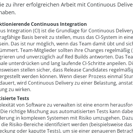
die zu ihrer erfolgreichen Arbeit mit Continuous Delive
haben.
ktionierende Continuous Integration
s Integration (CI) ist die Grundlage für Continuous Deliver
tragfähige Basis bereit zu stellen, muss das CI-System in e
sein. Das ist nur möglich, wenn das Team damit übt und si
ümmert. Team-Mitglieder sollten ihre Changes regelmäßig
egrieren und unverzüglich auf Red Builds antworten. Das Te
ale unterdrücken und lang laufende CI-Schritte anpeilen. D
sweisen stellen sicher, dass Release Candidates regelmäßig
hergestellt werden können. Wenn dieser Prozess einmal Stu
auert, wird Continuous Delivery zu einer Belastung, anstatt
lung zu wirken.
sierte Tests
lexität von Software zu verwalten ist eine enorm herausfo
Die richtige Mischung aus automatisierten Tests kann dabei
derung in komplexen Systemen mit Risiko umzugehen. Dazu
die Risiko-Bereiche identifiziert werden (beispielsweise das
eckung oder kaputte Tests), um sie einer genaueren Betrac