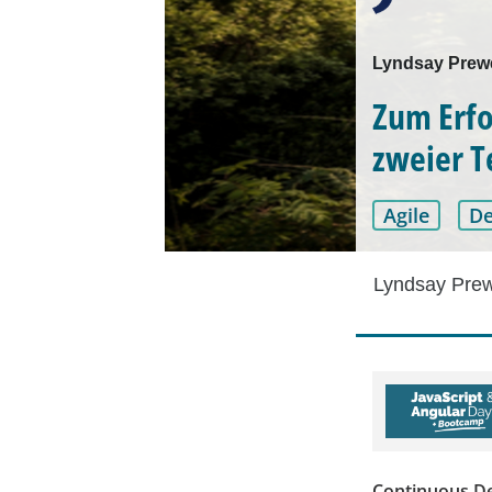
Lyndsay Prewe
Zum Erfo
zweier 
Agile
D
Lyndsay Pre
Continuous Del