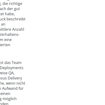
 die richtige
nach der gut
tet habe,
ruck beschreibt
l an
ittlere Anzahl
Verhaltens-
m eine
ierten
ist das Team
e Deployments
eise QA,
ous Delivery
he, wenn nicht
en Aufwand für
seinen
g möglich
unden