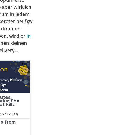
 aber wirklich
erum in jedem
Berater bei
Equ
in können.
en, wird er
in
inen kleinen
ivery...