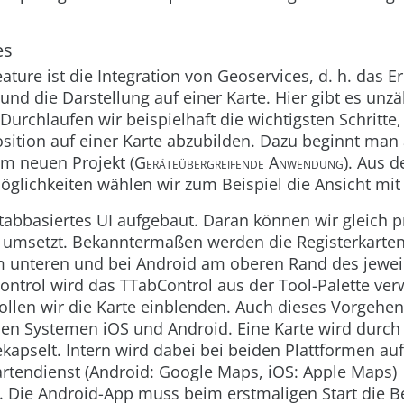
es
ature ist die Integration von Geoservices, d. h. das E
und die Darstellung auf einer Karte. Hier gibt es unzä
rchlaufen wir beispielhaft die wichtigsten Schritte
osition auf einer Karte abzubilden. Dazu beginnt ma
em neuen Projekt (
Geräteübergreifende Anwendung
). Aus d
glichkeiten wählen wir zum Beispiel die Ansicht mi
tabbasiertes UI aufgebaut. Daran können wir gleich p
 umsetzt. Bekanntermaßen werden die Registerkarten 
m unteren und bei Android am oberen Rand des jewei
Control wird das
TTabControl
aus der Tool-Palette ver
ollen wir die Karte einblenden. Auch dieses Vorgehe
den Systemen iOS und Android. Eine Karte wird durch
pselt. Intern wird dabei bei beiden Plattformen auf
rtendienst (Android: Google Maps, iOS: Apple Maps)
n. Die Android-App muss beim erstmaligen Start die B