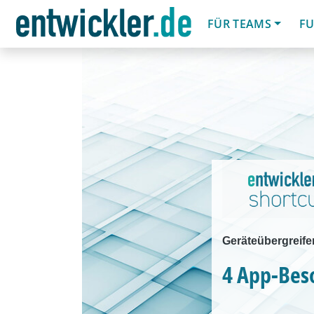
FÜR TEAMS
FU
Geräteübergreife
4 App-Bes