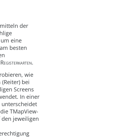
rmitteln der
hlige
, um eine
n am besten
en
t
Registerkarten
.
robieren, wie
(Reiter) bei
ligen Screens
wendet. In einer
n unterscheidet
 die
TMapView
-
 den jeweiligen
erechtigung