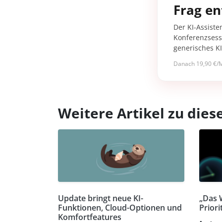
Frag en
Der KI-Assiste
Konferenzsessi
generisches K
Danach 19,90 €/M
Weitere Artikel zu di
Update bringt neue KI-
„Das 
Funktionen, Cloud-Optionen und
Priori
Komfortfeatures