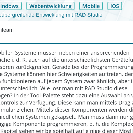
indows
Webentwicklung
Mobile
iOS
übergreifende Entwicklung mit RAD Studio
enteam
obilen Systeme müssen neben einer ansprechenden
che i. d. R. auch auf die unterschiedlichsten Geräte
soren zurückgreifen. Gerade bei der Programmierung
e Systeme können hier Schwierigkeiten auftreten, de
 funktionieren auf jedem System zwar ähnlich, aber 
unterschiedlich. Wie löst man mit RAD Studio diese
en? In der Tool-Palette steht dazu eine Auswahl an 
Controls zur Verfügung. Diese kann man mittels Drag 
ular ziehen. Mittels dieser Komponenten werden die
hiedlichen Systemen gekapselt. Man muss dann nur 
ige Komponente programmieren, d. h. die Komplexit
 Kapitel gehen wir beispielhaft auf einige dieser Mögl