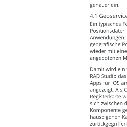
genauer ein.
4.1 Geoservic
Ein typisches Fe
Positionsdaten 
Anwendungen. Du
geografische P
wieder mit ein
angebotenen Mö
Damit wird ein 
RAD Studio das
Apps für iOS a
angezeigt. Als 
Registerkarte w
sich zwischen 
Komponente geka
hauseigenen Ka
zurückgegriffe