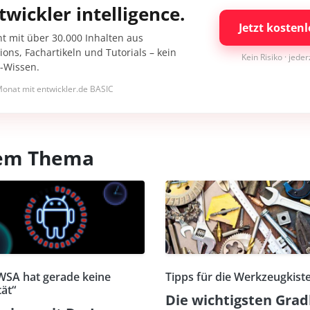
twickler intelligence.
Jetzt kostenl
nt mit über 30.000 Inhalten aus
ons, Fachartikeln und Tutorials – kein
Kein Risiko · jede
I-Wissen.
onat mit entwickler.de BASIC
esem Thema
WSA hat gerade keine
Tipps für die Werkzeugkist
tät“
Die wichtigsten Grad