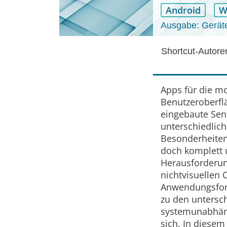
Android
W
Ausgabe: Geräte
Shortcut-Autor
Apps für die m
Benutzeroberflä
eingebaute Sen
unterschiedlich
Besonderheiten
doch komplett 
Herausforderung
nichtvisuellen 
Anwendungsform
zu den untersc
systemunabhäng
sich. In diesem