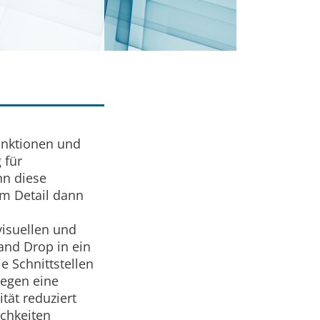
funktionen und
 für
nn diese
im Detail dann
visuellen und
and Drop in ein
 Schnittstellen
gegen eine
ät reduziert
ichkeiten