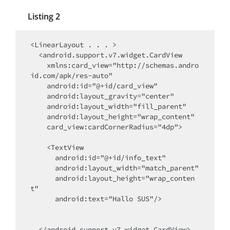
Listing 2
<LinearLayout . . . >

  <android.support.v7.widget.CardView

    xmlns:card_view="http://schemas.andro
id.com/apk/res-auto"

    android:id="@+id/card_view"

    android:layout_gravity="center"

    android:layout_width="fill_parent"

    android:layout_height="wrap_content"

    card_view:cardCornerRadius="4dp">

    <TextView

      android:id="@+id/info_text"

      android:layout_width="match_parent"

      android:layout_height="wrap_conten
t" 

      android:text="Hallo SUS"/>

  </android.support.v7.widget.CardView>
