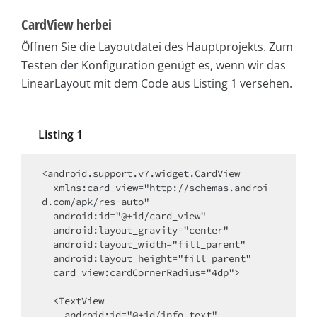
CardView herbei
Öffnen Sie die Layoutdatei des Hauptprojekts. Zum
Testen der Konfiguration genügt es, wenn wir das
LinearLayout mit dem Code aus Listing 1 versehen.
Listing 1
<android.support.v7.widget.CardView

  xmlns:card_view="http://schemas.androi
d.com/apk/res-auto"

  android:id="@+id/card_view"

  android:layout_gravity="center"

  android:layout_width="fill_parent"

  android:layout_height="fill_parent"

  card_view:cardCornerRadius="4dp">

  <TextView

    android:id="@+id/info_text"
