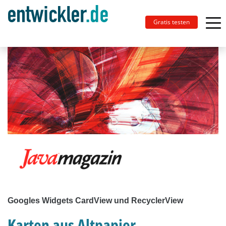
Gratis testen
Googles Widgets CardView und RecyclerView
Karten aus Altpapier