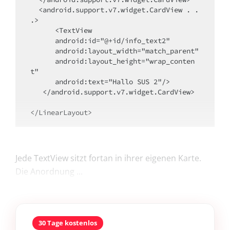
  <android.support.v7.widget.CardView . . 
.>

      <TextView

      android:id="@+id/info_text2"

      android:layout_width="match_parent"

      android:layout_height="wrap_conten
t" 

      android:text="Hallo SUS 2"/>

   </android.support.v7.widget.CardView>

</LinearLayout>
Jede TextView sitzt fortan in ihrer eigenen Karte.
Die Anordnung ...
30 Tage kostenlos