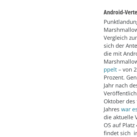
Android-Verte
Punktlandung
Marshmallow
Vergleich zu
sich der Ante
die mit Andr
Marshmallow
ppelt
– von 2
Prozent. Gen
Jahr nach de
Veröffentlic
Oktober des
Jahres
war e
die aktuelle 
OS auf Platz 
findet sich