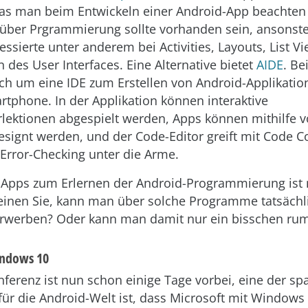
 was man beim Entwickeln einer Android-App beachte
über Prgrammierung sollte vorhanden sein, ansonste
essierte unter anderem bei Activities, Layouts, List V
 des User Interfaces. Eine Alternative bietet
AIDE
. Be
ich um eine IDE zum Erstellen von Android-Applikatio
tphone. In der Applikation können interaktive
ektionen abgespielt werden, Apps können mithilfe v
signt werden, und der Code-Editor greift mit Code 
-Error-Checking unter die Arme.
r Apps zum Erlernen der Android-Programmierung ist 
inen Sie, kann man über solche Programme tatsächli
erwerben? Oder kann man damit nur ein bisschen rum
indows 10
nferenz ist nun schon einige Tage vorbei, eine der s
für die Android-Welt ist, dass Microsoft mit Windows