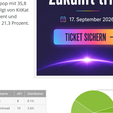
ipop mit 35,8
lgt von KitKat
zent und
 21,3 Prozent.