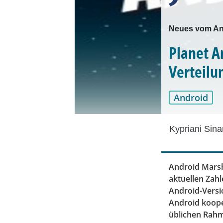
Neues vom An
Planet A
Verteilu
Android
Kypriani Sina
Android Marsh
aktuellen Zahl
Android-Versio
Android kooper
üblichen Rahm