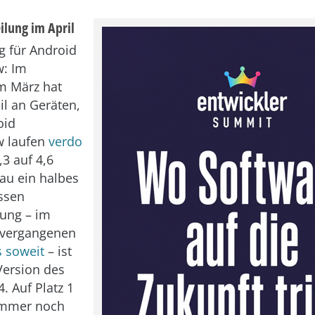
ilung im April
 für Android
: Im
m März hat
il an Geräten,
oid
 laufen
verdo
,3 auf 4,6
au ein halbes
ssen
hung – im
 vergangenen
s soweit
– ist
Version des
4. Auf Platz 1
 immer noch