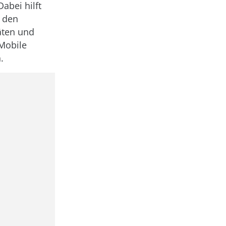
Dabei hilft
r den
äten und
Mobile
.