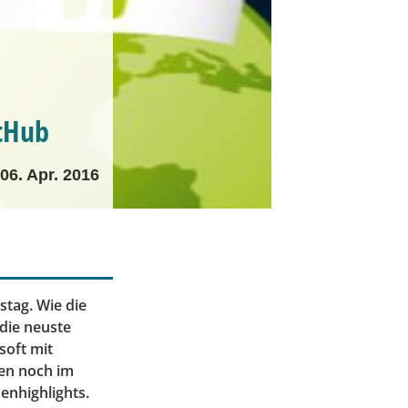
itHub
06. Apr. 2016
tag. Wie die
 die neuste
soft mit
fen noch im
enhighlights.