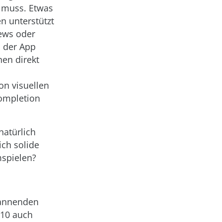
n muss. Etwas
n unterstützt
iews oder
i der App
nen direkt
on visuellen
Completion
natürlich
ch solide
spielen?
pannenden
 10 auch