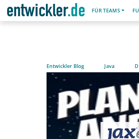
FÜR TEAMS
FU
Entwickler Blog
Java
D