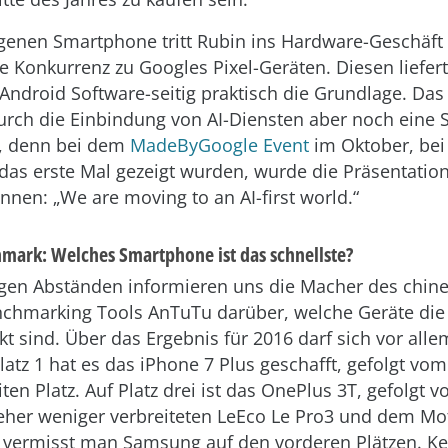
genen Smartphone tritt Rubin ins Hardware-Geschäft ei
te Konkurrenz zu Googles Pixel-Geräten. Diesen liefert
 Android Software-seitig praktisch die Grundlage. Das
urch die Einbindung von AI-Diensten aber noch eine 
g, denn bei dem
MadeByGoogle Event
im Oktober, bei
 das erste Mal gezeigt wurden, wurde die Präsentatio
nen: „We are moving to an AI-first world.“
ark: Welches Smartphone ist das schnellste?
gen Abständen informieren uns die Macher des chin
chmarking Tools AnTuTu darüber, welche Geräte die 
t sind. Über das Ergebnis für 2016 darf sich vor all
latz 1 hat es das iPhone 7 Plus geschafft, gefolgt vo
ten Platz. Auf Platz drei ist das OnePlus 3T, gefolgt 
eher weniger verbreiteten LeEco Le Pro3 und dem Mot
 vermisst man Samsung auf den vorderen Plätzen. Ke