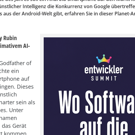
ünstlicher Intelligenz die Konkurrenz von Google übertreff
 aus der Android-Welt gibt, erfahren Sie in dieser Planet-A
dy Rubin
timativem AI-
Godfather of
hte ein
rtphone auf
ingen. Dieses
nstlich
marter sein als
es. Unter
nnamen
l das Gerät
kt kommen,