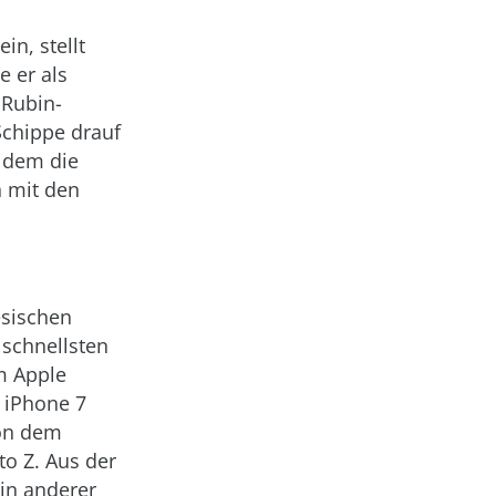
n, stellt
e er als
 Rubin-
Schippe drauf
 dem die
n mit den
esischen
schnellsten
em Apple
m iPhone 7
von dem
o Z. Aus der
in anderer