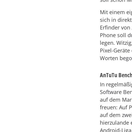
Mit einem ei
sich in direk
Erfinder von
Phone soll d
legen. Witzi
Pixel-Geräte
Worten begon
AnTuTu Benchm
In regelmäßi
Software Ben
auf dem Mark
freuen: Auf P
auf dem zwei
hierzulande 
Android-Liga