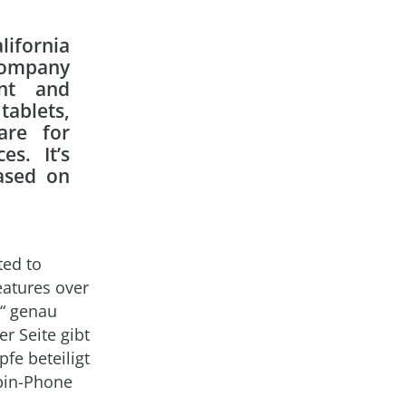
lifornia
 company
ent and
ablets,
are for
s. It’s
based on
ted to
eatures over
e“ genau
er Seite gibt
fe beteiligt
ubin-Phone