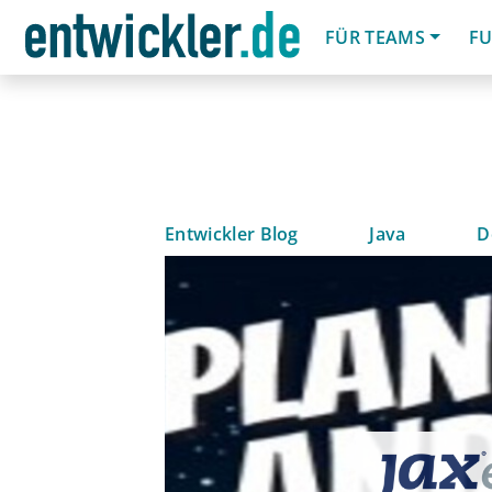
FÜR TEAMS
FU
Entwickler Blog
Java
D