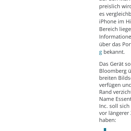
preislich wir
es vergleich
iPhone im H
Bereich liege
Information
über das Por
g
bekannt.
Das Gerät sol
Bloomberg ü
breiten Bild
verfügen und
Rand verzich
Name Essent
Inc. soll sic
vor längerer 
haben: