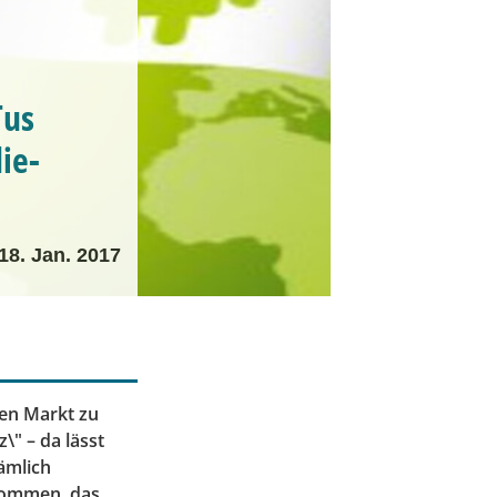
Tus
ie-
18. Jan. 2017
den Markt zu
\" – da lässt
ämlich
 kommen, das