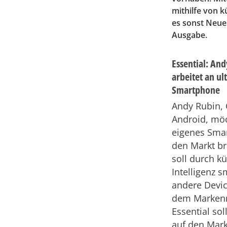
mithilfe von k
es sonst Neues
Ausgabe.
Essential: An
arbeitet an ul
Smartphone
Andy Rubin, 
Android, möc
eigenes Sma
den Markt br
soll durch kü
Intelligenz s
andere Devic
dem Marke
Essential sol
auf den Mar