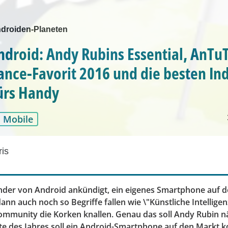
droiden-Planeten
ndroid: Andy Rubins Essential, AnTu
nce-Favorit 2016 und die besten Ind
ürs Handy
Mobile
ris
nder von Android ankündigt, ein eigenes Smartphone auf 
ann auch noch so Begriffe fallen wie \"Künstliche Intelligenz
ommunity die Korken knallen. Genau das soll Andy Rubin n
te des Jahres soll ein Android-Smartphone auf den Markt