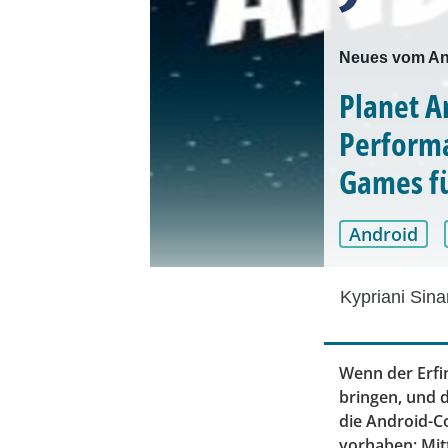
Neues vom An
Planet A
Performa
Games f
Android
Kypriani Sina
Wenn der Erfi
bringen, und d
die Android-C
vorhaben: Mit