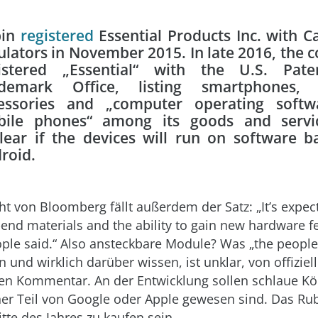
bin
registered
Essential Products Inc. with Ca
ulators in November 2015. In late 2016, the
istered „Essential“ with the U.S. Pat
demark Office, listing smartphones, t
essories and „computer operating softw
ile phones“ among its goods and service
lear if the devices will run on software 
roid.
ht von Bloomberg fällt außerdem der Satz: „It’s expec
-end materials and the ability to gain new hardware f
ople said.“ Also ansteckbare Module? Was „the peopl
und wirklich darüber wissen, ist unklar, von offiziell
en Kommentar. An der Entwicklung sollen schlaue Köp
üher Teil von Google oder Apple gewesen sind. Das R
tte des Jahres zu kaufen sein.