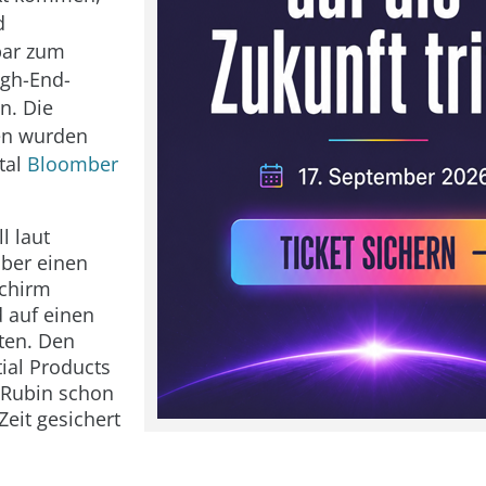
d
bar zum
igh-End-
n. Die
en wurden
tal
Bloomber
l laut
ber einen
schirm
 auf einen
ten. Den
ial Products
h Rubin schon
Zeit gesichert