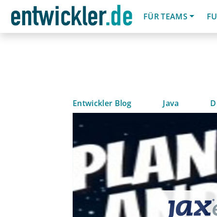
FÜR TEAMS
FU
Entwickler Blog
Java
D