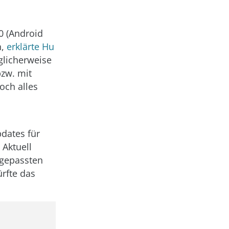
0 (Android
n,
erklärte Hu
glicherweise
bzw. mit
och alles
pdates für
 Aktuell
ngepassten
ürfte das