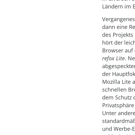
Ländern im E
Vergangenes 
dann eine R
des Projekts
hört der leic
Browser au
refox Lite
. N
abgespeckten
der Hauptfo
Mozilla Lite
schnellen B
dem Schutz 
Privatsphäre
Unter ander
standardmäß
und Werbe-E