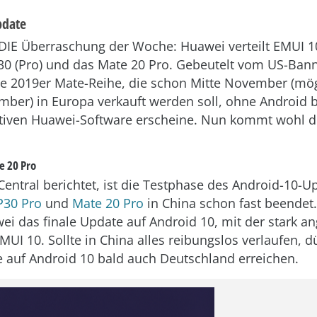
pdate
DIE Überraschung der Woche: Huawei verteilt EMUI 1
P30 (Pro) und das Mate 20 Pro. Gebeutelt vom US-Ban
die 2019er Mate-Reihe, die schon Mitte November (mö
ber) in Europa verkauft werden soll, ohne Android 
ativen Huawei-Software erscheine. Nun kommt wohl d
e 20 Pro
entral berichtet, ist die Testphase des Android-10-U
P30 Pro
und
Mate 20 Pro
in China schon fast beendet.
wei das finale Update auf Android 10, mit der stark a
UI 10. Sollte in China alles reibungslos verlaufen, d
e auf Android 10 bald auch Deutschland erreichen.