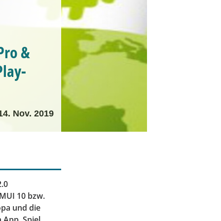
Pro &
lay-
14. Nov. 2019
2.0
EMUI 10 bzw.
opa und die
App, Spiel,