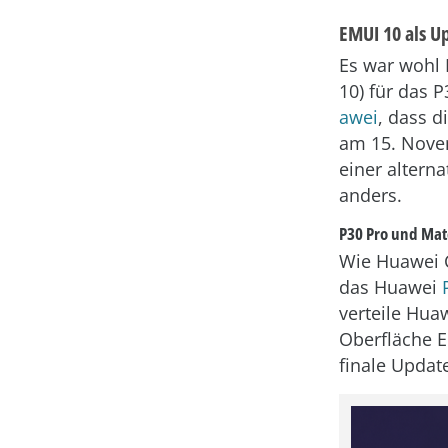
EMUI 10 als U
Es war wohl 
10) für das 
awei
, dass 
am 15. Novem
einer altern
anders.
P30 Pro und Mat
Wie Huawei C
das Huawei
verteile Hua
Oberfläche EM
finale Updat