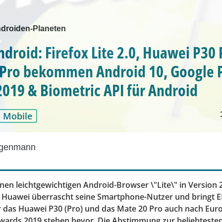
droiden-Planeten
ndroid: Firefox Lite 2.0, Huawei P30 
Pro bekommen Android 10, Google P
019 & Biometric API für Android
Mobile
egenmann
inen leichtgewichtigen Android-Browser \"Lite\" in Version 
t. Huawei überrascht seine Smartphone-Nutzer und bringt 
r das Huawei P30 (Pro) und das Mate 20 Pro auch nach Eur
wards 2019 stehen bevor. Die Abstimmung zur beliebtesten 