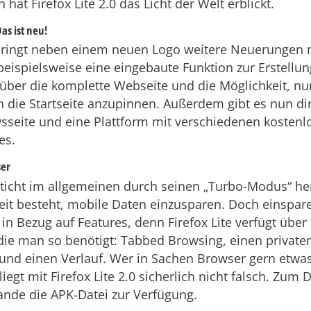
 hat Firefox Lite 2.0 das Licht der Welt erblickt.
Das ist neu!
ringt neben einem neuen Logo weitere Neuerungen m
 beispielsweise eine eingebaute Funktion zur Erstellu
über die komplette Webseite und die Möglichkeit, nun
 die Startseite anzupinnen. Außerdem gibt es nun dir
sseite und eine Plattform mit verschiedenen kostenl
es.
ser
 sticht im allgemeinen durch seinen „Turbo-Modus“ he
eit besteht, mobile Daten einzusparen. Doch einspar
 in Bezug auf Features, denn Firefox Lite verfügt über 
die man so benötigt: Tabbed Browsing, einen privat
und einen Verlauf. Wer in Sachen Browser gern etwa
liegt mit Firefox Lite 2.0 sicherlich nicht falsch. Zu
lande die APK-Datei zur Verfügung.