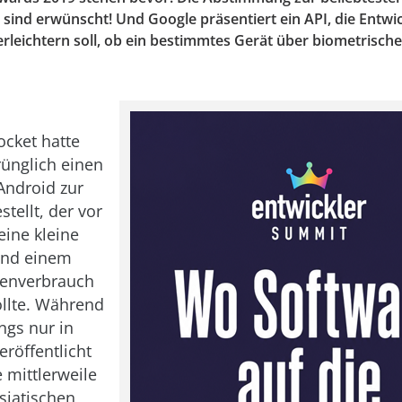
sind erwünscht! Und Google präsentiert ein API, die Entwic
rleichtern soll, ob ein bestimmtes Gerät über biometrisch
ocket hatte
rünglich einen
Android zur
tellt, der vor
eine kleine
und einem
tenverbrauch
llte. Während
ngs nur in
eröffentlicht
e mittlerweile
asiatischen