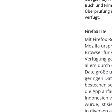
Buch und Film 
Überprüfung e
verfügt.
Firefox Lite
Mit Firefox R
Mozilla ursp
Browser für 
Verfügung ges
allem durch 
Dateigröße 
geringen Da
bestechen so
die App anfa
Indonesien v
wurde, ist si
in diversen 