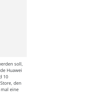
erden soll,
ürde Huawei
d 10
Store, den
 mal eine