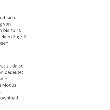
it sich.
ng von
 bis zu 15
ekten Zugriff
osen
raus , da so
en bedeutet
alle
en Modus,
s
m Download