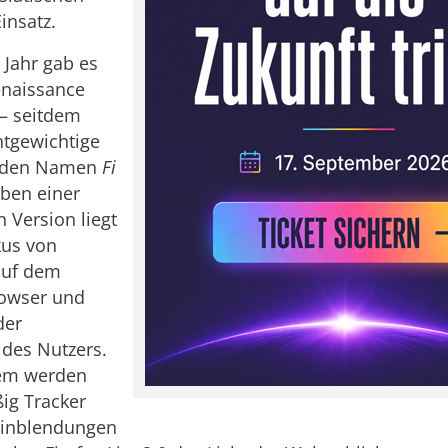
insatz.
Jahr gab es
enaissance
 – seitdem
htgewichtige
f den Namen
Fi
eben einer
 Version liegt
kus von
 auf dem
rowser und
der
 des Nutzers.
em werden
ig Tracker
inblendungen