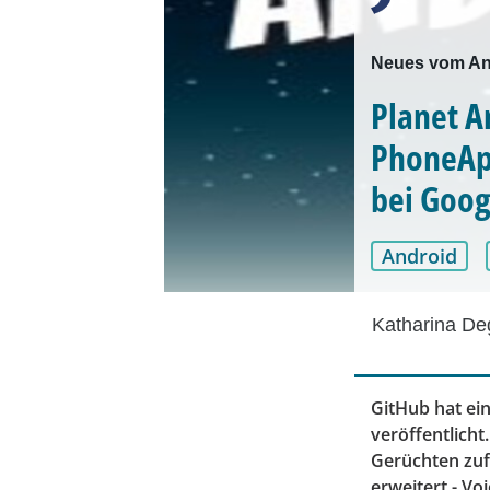
Neues vom An
Planet A
PhoneAp
bei Goog
Android
Katharina D
GitHub hat ei
veröffentlich
Gerüchten zuf
erweitert - V