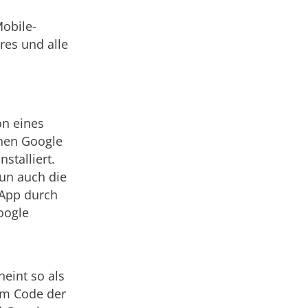
obile-
res und alle
on eines
chen Google
stalliert.
un auch die
-App durch
oogle
heint so als
im Code der