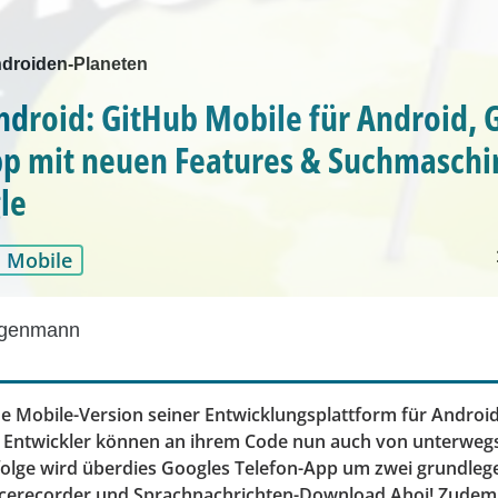
droiden-Planeten
ndroid: GitHub Mobile für Android, 
p mit neuen Features & Suchmasch
le
Mobile
egenmann
ne Mobile-Version seiner Entwicklungsplattform für Android
t. Entwickler können an ihrem Code nun auch von unterweg
olge wird überdies Googles Telefon-App um zwei grundleg
oicerecorder und Sprachnachrichten-Download Ahoi! Zudem