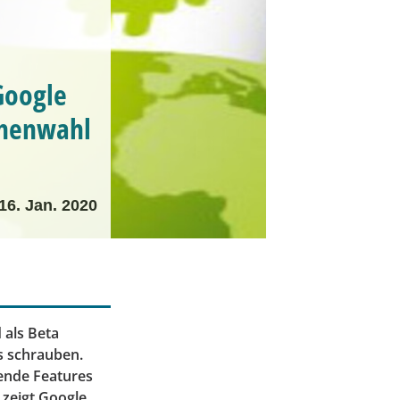
Google
inenwahl
16. Jan. 2020
 als Beta
s schrauben.
ende Features
 zeigt Google