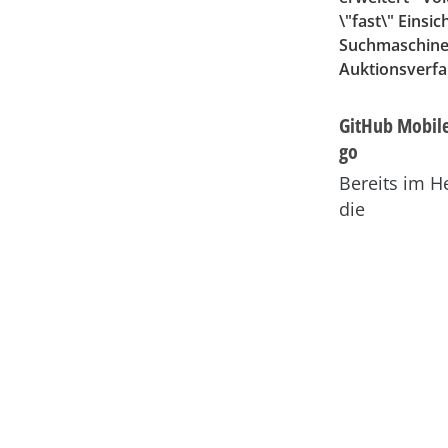
\"fast\" Einsi
Suchmaschinen
Auktionsverfa
GitHub Mobile
go
Bereits im H
die