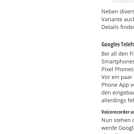
Neben divers
Variante auc
Details finde
Googles Tele
Bei all den 
Smartphones 
Pixel Phones
Vor ein paar
Phone App vo
den eingebau
allerdings fe
Voicerecorder 
Nun stehen di
werde Google