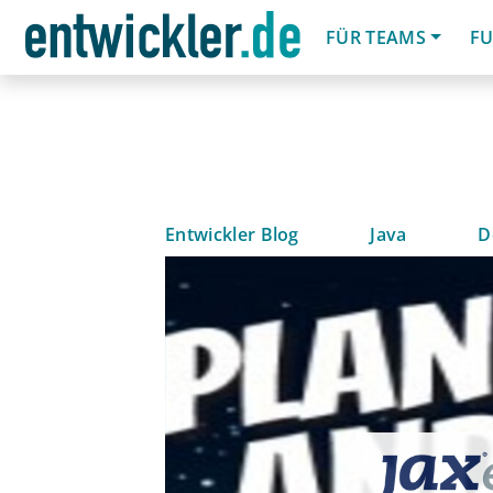
FÜR TEAMS
FU
Entwickler Blog
Java
D