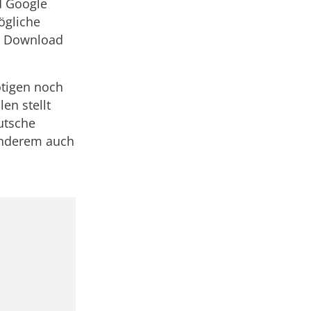
d Google
ögliche
n Download
ötigen noch
len stellt
eutsche
anderem auch