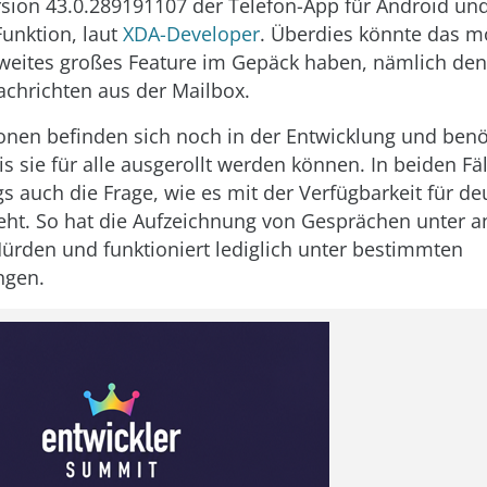
rsion 43.0.289191107 der Telefon-App für Android un
Funktion, laut
XDA-Developer
. Überdies könnte das m
zweites großes Feature im Gepäck haben, nämlich de
chrichten aus der Mailbox.
onen befinden sich noch in der Entwicklung und ben
bis sie für alle ausgerollt werden können. In beiden Fäl
gs auch die Frage, wie es mit der Verfügbarkeit für d
eht. So hat die Aufzeichnung von Gesprächen unter 
Hürden und funktioniert lediglich unter bestimmten
ngen.