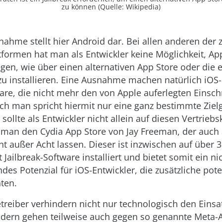
zu können (Quelle: Wikipedia)
nahme stellt hier Android dar. Bei allen anderen der 
formen hat man als Entwickler keine Möglichkeit, Ap
gen, wie über einen alternativen App Store oder die 
zu installieren. Eine Ausnahme machen natürlich iOS
ware, die nicht mehr den von Apple auferlegten Eins
och man spricht hiermit nur eine ganz bestimmte Zie
sollte als Entwickler nicht allein auf diesen Vertriebs
 man den Cydia App Store von Jay Freeman, der auch 
cht außer Acht lassen. Dieser ist inzwischen auf über 
Jailbreak-Software installiert und bietet somit ein ni
des Potenzial für iOS-Entwickler, die zusätzliche pot
ten.
treiber verhindern nicht nur technologisch den Einsat
ndern gehen teilweise auch gegen so genannte Meta-