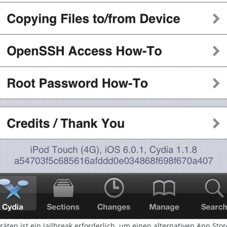
räten ist ein Jailbreak erforderlich, um einen alternativen App Sto