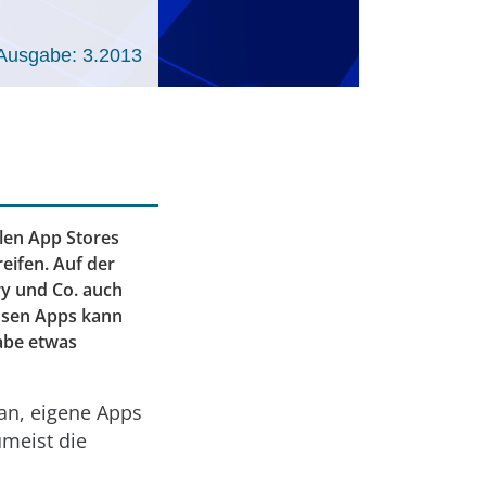
Ausgabe: 3.2013
llen App Stores
eifen. Auf der
ry und Co. auch
losen Apps kann
abe etwas
an, eigene Apps
umeist die
n