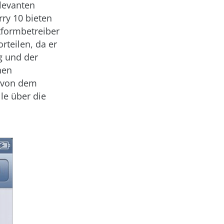
elevanten
ry 10 bieten
tformbetreiber
rteilen, da er
g und der
nen
h von dem
le über die