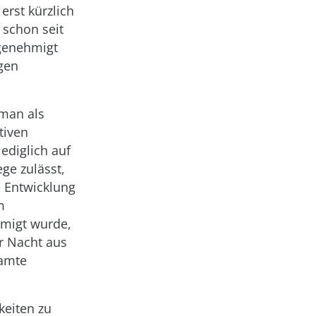
erst kürzlich
 schon seit
 genehmigt
gen
 man als
tiven
ediglich auf
ege zulässt,
e Entwicklung
m
hmigt wurde,
r Nacht aus
samte
keiten zu