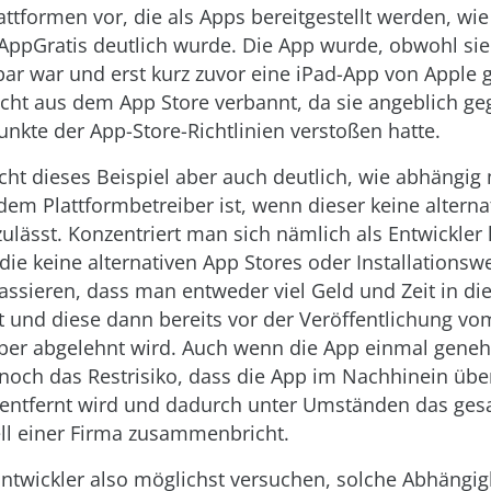
tformen vor, die als Apps bereitgestellt werden, wie 
AppGratis deutlich wurde. Die App wurde, obwohl sie
ar war und erst kurz zuvor eine iPad-App von Apple
cht aus dem App Store verbannt, da sie angeblich ge
nkte der App-Store-Richtlinien verstoßen hatte.
cht dieses Beispiel aber auch deutlich, wie abhängig
dem Plattformbetreiber ist, wenn dieser keine alterna
ulässt. Konzentriert man sich nämlich als Entwickler l
 die keine alternativen App Stores oder Installationsw
ssieren, dass man entweder viel Geld und Zeit in di
t und diese dann bereits vor der Veröffentlichung vo
iber abgelehnt wird. Auch wenn die App einmal gene
noch das Restrisiko, dass die App im Nachhinein übe
entfernt wird und dadurch unter Umständen das ge
l einer Firma zusammenbricht.
Entwickler also möglichst versuchen, solche Abhängig