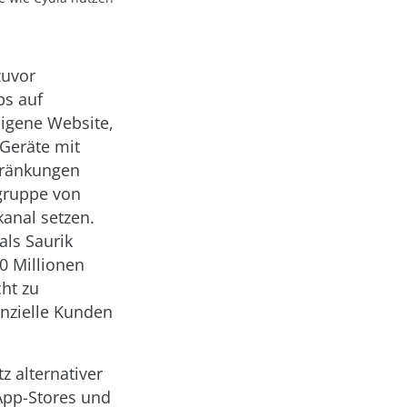
zuvor
ps auf
eigene Website,
-Geräte mit
chränkungen
lgruppe von
kanal setzen.
als Saurik
30 Millionen
cht zu
enzielle Kunden
z alternativer
App-Stores und